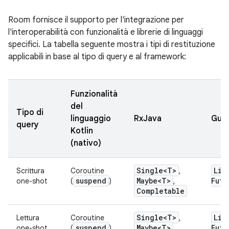
Room fornisce il supporto per l'integrazione per
l'interoperabilità con funzionalità e librerie di linguaggi
specifici. La tabella seguente mostra i tipi di restituzione
applicabili in base al tipo di query e al framework:
Funzionalità
del
Tipo di
linguaggio
RxJava
Gua
query
Kotlin
(nativo)
Single<T>
Lis
Scrittura
Coroutine
,
suspend
Maybe<T>
Futu
one-shot
(
)
,
Completable
Single<T>
Lis
Lettura
Coroutine
,
suspend
Maybe<T>
Futu
one-shot
(
)