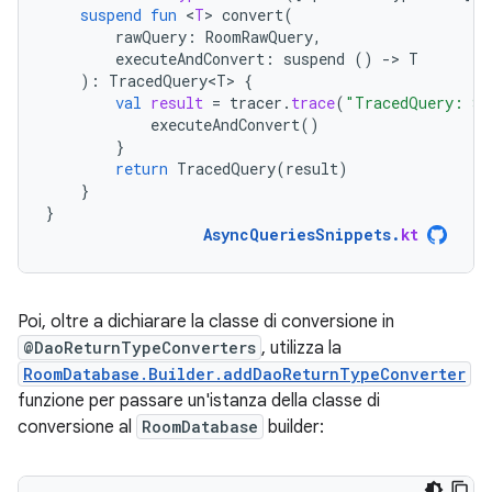
suspend
fun
<
T
>
convert
(
rawQuery
:
RoomRawQuery
,
executeAndConvert
:
suspend
()
-
>
T
):
TracedQuery<T>
{
val
result
=
tracer
.
trace
(
"TracedQuery: 
${
executeAndConvert
()
}
return
TracedQuery
(
result
)
}
}
AsyncQueriesSnippets
.
kt
Poi, oltre a dichiarare la classe di conversione in
@DaoReturnTypeConverters
, utilizza la
RoomDatabase.Builder.addDaoReturnTypeConverter
funzione per passare un'istanza della classe di
conversione al
RoomDatabase
builder: