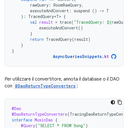
rawQuery
:
RoomRawQuery
,
executeAndConvert
:
suspend
()
-
>
T
):
TracedQuery<T>
{
val
result
=
trace
(
"TracedQuery: 
${
rawQuer
executeAndConvert
()
}
return
TracedQuery
(
result
)
}
}
AsyncQueriesSnippets
.
kt
Per utilizzare il convertitore, annota il database o il DAO
con
@DaoReturnTypeConverters
:
@Dao
@DaoReturnTypeConverters
(
TracingDaoReturnTypeConve
interface
MusicDao
{
@Query
(
"SELECT * FROM Song"
)