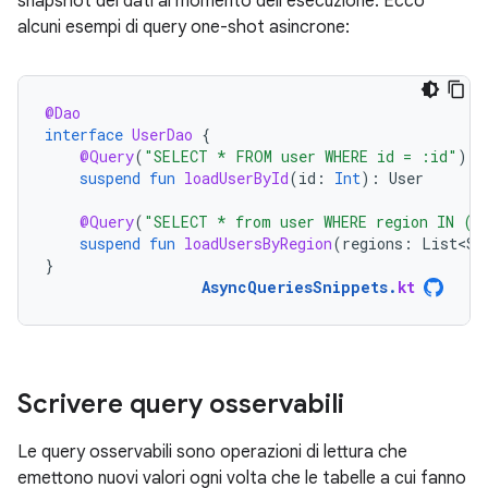
snapshot dei dati al momento dell'esecuzione. Ecco
alcuni esempi di query one-shot asincrone:
@Dao
interface
UserDao
{
@Query
(
"SELECT * FROM user WHERE id = :id"
)
suspend
fun
loadUserById
(
id
:
Int
):
User
@Query
(
"SELECT * from user WHERE region IN (:
suspend
fun
loadUsersByRegion
(
regions
:
List<St
}
AsyncQueriesSnippets
.
kt
Scrivere query osservabili
Le query osservabili sono operazioni di lettura che
emettono nuovi valori ogni volta che le tabelle a cui fanno