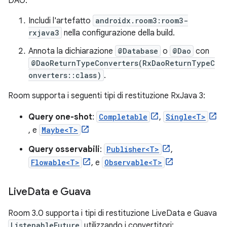
DAO:
Includi l'artefatto
androidx.room3:room3-
rxjava3
nella configurazione della build.
Annota la dichiarazione
@Database
o
@Dao
con
@DaoReturnTypeConverters(RxDaoReturnTypeC
onverters::class)
.
Room supporta i seguenti tipi di restituzione RxJava 3:
Query one-shot
:
Completable
,
Single<T>
, e
Maybe<T>
Query osservabili
:
Publisher<T>
,
Flowable<T>
, e
Observable<T>
Live
Data e Guava
Room 3.0 supporta i tipi di restituzione LiveData e Guava
ListenableFuture
utilizzando i convertitori: