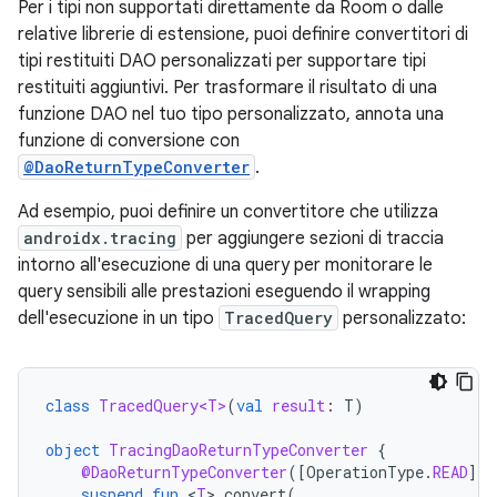
Per i tipi non supportati direttamente da Room o dalle
relative librerie di estensione, puoi definire convertitori di
tipi restituiti DAO personalizzati per supportare tipi
restituiti aggiuntivi. Per trasformare il risultato di una
funzione DAO nel tuo tipo personalizzato, annota una
funzione di conversione con
@DaoReturnTypeConverter
.
Ad esempio, puoi definire un convertitore che utilizza
androidx.tracing
per aggiungere sezioni di traccia
intorno all'esecuzione di una query per monitorare le
query sensibili alle prestazioni eseguendo il wrapping
dell'esecuzione in un tipo
TracedQuery
personalizzato:
class
TracedQuery<T>
(
val
result
:
T
)
object
TracingDaoReturnTypeConverter
{
@DaoReturnTypeConverter
(
[
OperationType
.
READ
]
)
suspend
fun
<
T
>
convert
(