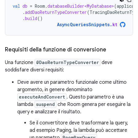
val
db
=
Room
.
databaseBuilder<MyDatabase>
(
applicat
.
addDaoReturnTypeConverter
(
TracingDaoReturnTyp
.
build
()
AsyncQueriesSnippets
.
kt
Requisiti della funzione di conversione
Una funzione
@DaoReturnTypeConverter
deve
soddisfare diversi requisiti:
Deve avere un parametro funzionale come ultimo
argomento, in genere denominato
executeAndConvert
. Questo parametro è una
lambda
suspend
che Room genera per eseguire la
query e analizzare il risultato.
Se il convertitore deve trasformare la query,
ad esempio Paging, la lambda può accettare
un parametro
RoomRawQuery
.