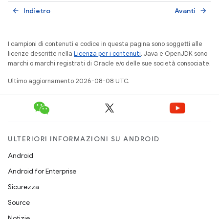
Indietro
Avanti
arrow_back
arrow_forward
I campioni di contenuti e codice in questa pagina sono soggetti alle
licenze descritte nella
Licenza per i contenuti
. Java e OpenJDK sono
marchi o marchi registrati di Oracle e/o delle sue società consociate.
Ultimo aggiornamento 2026-08-08 UTC.
ULTERIORI INFORMAZIONI SU ANDROID
Android
Android for Enterprise
Sicurezza
Source
Notizie