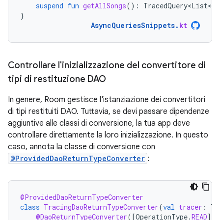
suspend
fun
getAllSongs
():
TracedQuery<List<So
}
AsyncQueriesSnippets
.
kt
Controllare l'inizializzazione del convertitore di
tipi di restituzione DAO
In genere, Room gestisce l'istanziazione dei convertitori
di tipi restituiti DAO. Tuttavia, se devi passare dipendenze
aggiuntive alle classi di conversione, la tua app deve
controllare direttamente la loro inizializzazione. In questo
caso, annota la classe di conversione con
@ProvidedDaoReturnTypeConverter
:
@ProvidedDaoReturnTypeConverter
class
TracingDaoReturnTypeConverter
(
val
tracer
:
Tr
@DaoReturnTypeConverter
(
[
OperationType
.
READ
]
)