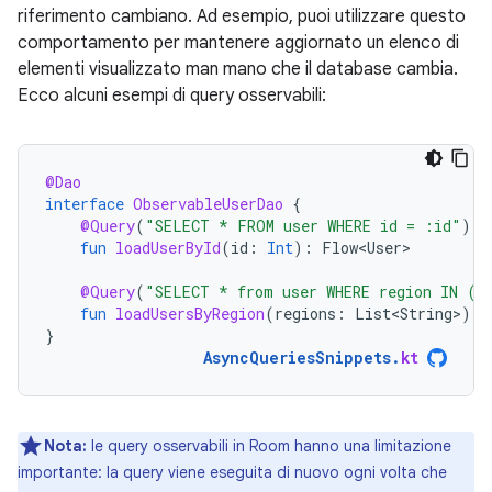
riferimento cambiano. Ad esempio, puoi utilizzare questo
comportamento per mantenere aggiornato un elenco di
elementi visualizzato man mano che il database cambia.
Ecco alcuni esempi di query osservabili:
@Dao
interface
ObservableUserDao
{
@Query
(
"SELECT * FROM user WHERE id = :id"
)
fun
loadUserById
(
id
:
Int
):
Flow<User>
@Query
(
"SELECT * from user WHERE region IN (:
fun
loadUsersByRegion
(
regions
:
List<String>
):
}
AsyncQueriesSnippets
.
kt
Nota:
le query osservabili in Room hanno una limitazione
importante: la query viene eseguita di nuovo ogni volta che