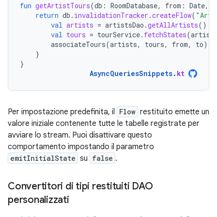
fun
getArtistTours
(
db
:
RoomDatabase
,
from
:
Date
,
t
return
db
.
invalidationTracker
.
createFlow
(
"Arti
val
artists
=
artistsDao
.
getAllArtists
()
val
tours
=
tourService
.
fetchStates
(
artist
associateTours
(
artists
,
tours
,
from
,
to
)
}
}
AsyncQueriesSnippets
.
kt
Per impostazione predefinita, il
Flow
restituito emette un
valore iniziale contenente tutte le tabelle registrate per
avviare lo stream. Puoi disattivare questo
comportamento impostando il parametro
emitInitialState
su
false
.
Convertitori di tipi restituiti DAO
personalizzati