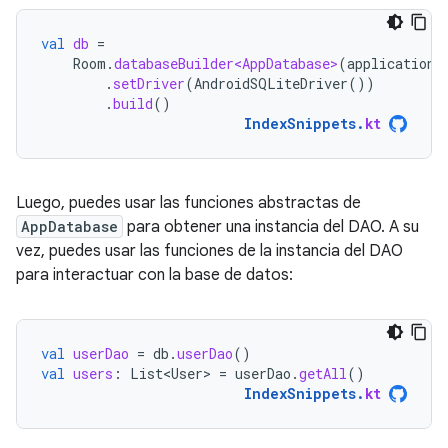
val
db
=
Room
.
databaseBuilder<AppDatabase>
(
applicationC
.
setDriver
(
AndroidSQLiteDriver
())
.
build
()
IndexSnippets
.
kt
Luego, puedes usar las funciones abstractas de
AppDatabase
para obtener una instancia del DAO. A su
vez, puedes usar las funciones de la instancia del DAO
para interactuar con la base de datos:
val
userDao
=
db
.
userDao
()
val
users
:
List<User>
=
userDao
.
getAll
()
IndexSnippets
.
kt