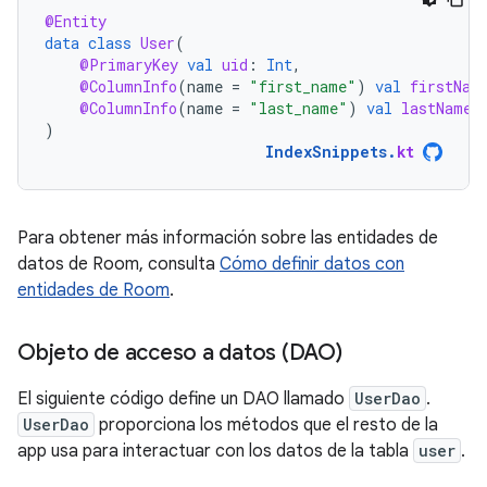
@Entity
data
class
User
(
@PrimaryKey
val
uid
:
Int
,
@ColumnInfo
(
name
=
"first_name"
)
val
firstNam
@ColumnInfo
(
name
=
"last_name"
)
val
lastName
:
)
IndexSnippets
.
kt
Para obtener más información sobre las entidades de
datos de Room, consulta
Cómo definir datos con
entidades de Room
.
Objeto de acceso a datos (DAO)
El siguiente código define un DAO llamado
UserDao
.
UserDao
proporciona los métodos que el resto de la
app usa para interactuar con los datos de la tabla
user
.