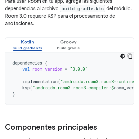
Para usar Room en tu app, agrega las siguientes
dependencias al archivo
build.gradle.kts
del módulo.
Room 3.0 requiere KSP para el procesamiento de
anotaciones.
Kotlin
Groovy
dependencies
{
val
room_version
=
"3.0.0"
implementation
(
"androidx.room3:room3-runtime:
ksp
(
"androidx.room3:room3-compiler:
$
room_versi
}
Componentes principales