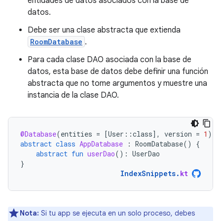
entidades de datos asociados con la base de
datos.
Debe ser una clase abstracta que extienda
RoomDatabase
.
Para cada clase DAO asociada con la base de
datos, esta base de datos debe definir una función
abstracta que no tome argumentos y muestre una
instancia de la clase DAO.
@Database
(
entities
=
[
User
::
class
]
,
version
=
1
)
abstract
class
AppDatabase
:
RoomDatabase
()
{
abstract
fun
userDao
():
UserDao
}
IndexSnippets
.
kt
Nota:
Si tu app se ejecuta en un solo proceso, debes