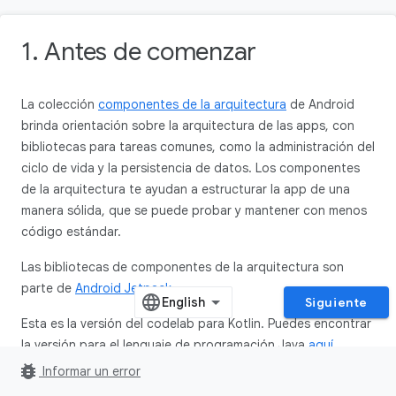
1. Antes de comenzar
La colección
componentes de la arquitectura
de Android
brinda orientación sobre la arquitectura de las apps, con
bibliotecas para tareas comunes, como la administración del
ciclo de vida y la persistencia de datos. Los componentes
de la arquitectura te ayudan a estructurar la app de una
manera sólida, que se puede probar y mantener con menos
código estándar.
Las bibliotecas de componentes de la arquitectura son
parte de
Android Jetpack
.
Siguiente
Esta es la versión del codelab para Kotlin. Puedes encontrar
la versión para el lenguaje de programación Java
aquí
.
bug_report
Informar un error
Si, a medida que avanzas con este codelab, encuentras