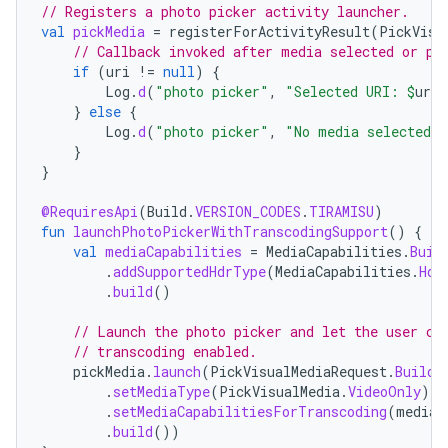
// Registers a photo picker activity launcher.
val
pickMedia
=
registerForActivityResult
(
PickVisu
// Callback invoked after media selected or pi
if
(
uri
!=
null
)
{
Log
.
d
(
"photo picker"
,
"Selected URI: 
$
uri
"
}
else
{
Log
.
d
(
"photo picker"
,
"No media selected"
}
}
@RequiresApi
(
Build
.
VERSION_CODES
.
TIRAMISU
)
fun
launchPhotoPickerWithTranscodingSupport
()
{
val
mediaCapabilities
=
MediaCapabilities
.
Buil
.
addSupportedHdrType
(
MediaCapabilities
.
Hdr
.
build
()
// Launch the photo picker and let the user ch
// transcoding enabled.
pickMedia
.
launch
(
PickVisualMediaRequest
.
Builde
.
setMediaType
(
PickVisualMedia
.
VideoOnly
)
.
setMediaCapabilitiesForTranscoding
(
mediaC
.
build
())