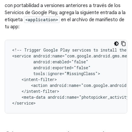
con portabilidad a versiones anteriores a través de los
Servicios de Google Play, agrega la siguiente entrada a la
etiqueta
<application>
en el archivo de manifiesto de
tu app:
<!--
Trigger
Google
Play
services
to
install
the
b
<service
<action
android:name="com.google.android.g
<meta-data
android:name="photopicker_activity: