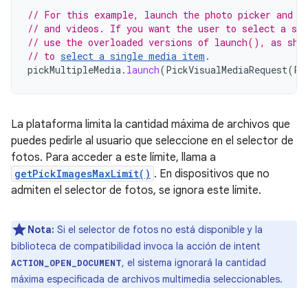
// For this example, launch the photo picker and l
// and videos. If you want the user to select a sp
// use the overloaded versions of launch(), as sho
// to 
select a single media item
.
pickMultipleMedia
.
launch
(
PickVisualMediaRequest
(
Pi
La plataforma limita la cantidad máxima de archivos que
puedes pedirle al usuario que seleccione en el selector de
fotos. Para acceder a este límite, llama a
getPickImagesMaxLimit()
. En dispositivos que no
admiten el selector de fotos, se ignora este límite.
Nota:
Si el selector de fotos no está disponible y la
biblioteca de compatibilidad invoca la acción de intent
, el sistema ignorará la cantidad
ACTION_OPEN_DOCUMENT
máxima especificada de archivos multimedia seleccionables.