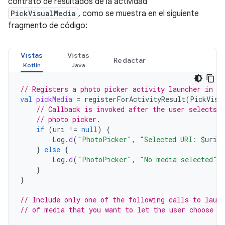
contrato de resultados de la actividad
PickVisualMedia
, como se muestra en el siguiente
fragmento de código:
Vistas
Vistas
Redactar
// Registers a photo picker activity launcher in s
val
pickMedia
=
registerForActivityResult
(
PickVisu
// Callback is invoked after the user selects 
// photo picker.
if
(
uri
!=
null
)
{
Log
.
d
(
"PhotoPicker"
,
"Selected URI: 
$
uri
"
}
else
{
Log
.
d
(
"PhotoPicker"
,
"No media selected"
)
}
}
// Include only one of the following calls to laun
// of media that you want to let the user choose f