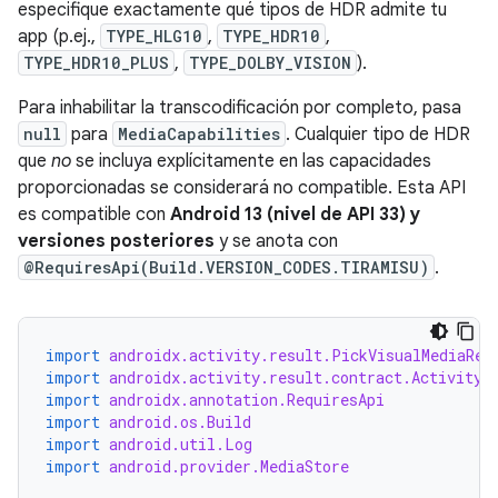
especifique exactamente qué tipos de HDR admite tu
app (p.ej.,
TYPE_HLG10
,
TYPE_HDR10
,
TYPE_HDR10_PLUS
,
TYPE_DOLBY_VISION
).
Para inhabilitar la transcodificación por completo, pasa
null
para
MediaCapabilities
. Cualquier tipo de HDR
que
no
se incluya explícitamente en las capacidades
proporcionadas se considerará no compatible. Esta API
es compatible con
Android 13 (nivel de API 33) y
versiones posteriores
y se anota con
@RequiresApi(Build.VERSION_CODES.TIRAMISU)
.
import
androidx.activity.result.PickVisualMediaReq
import
androidx.activity.result.contract.ActivityR
import
androidx.annotation.RequiresApi
import
android.os.Build
import
android.util.Log
import
android.provider.MediaStore