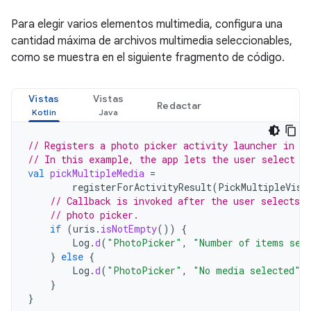
Para elegir varios elementos multimedia, configura una
cantidad máxima de archivos multimedia seleccionables,
como se muestra en el siguiente fragmento de código.
Vistas
Vistas
Redactar
// Registers a photo picker activity launcher in m
// In this example, the app lets the user select u
val
pickMultipleMedia
=
registerForActivityResult
(
PickMultipleVisu
// Callback is invoked after the user selects 
// photo picker.
if
(
uris
.
isNotEmpty
())
{
Log
.
d
(
"PhotoPicker"
,
"Number of items sel
}
else
{
Log
.
d
(
"PhotoPicker"
,
"No media selected"
)
}
}