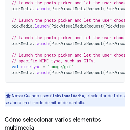
// Launch the photo picker and let the user choose
pickMedia
.
launch
(
PickVisualMediaRequest
(
PickVisual
// Launch the photo picker and let the user choose
pickMedia
.
launch
(
PickVisualMediaRequest
(
PickVisual
// Launch the photo picker and let the user choose
pickMedia
.
launch
(
PickVisualMediaRequest
(
PickVisual
// Launch the photo picker and let the user choose
// specific MIME type, such as GIFs.
val
mimeType
=
"image/gif"
pickMedia
.
launch
(
PickVisualMediaRequest
(
PickVisual
Nota:
Cuando uses
, el selector de fotos
PickVisualMedia
se abrirá en el modo de mitad de pantalla.
Cómo seleccionar varios elementos
multimedia