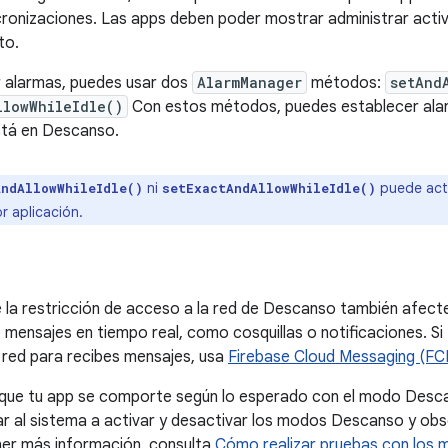
ncronizaciones. Las apps deben poder mostrar administrar act
to.
 alarmas, puedes usar dos
AlarmManager
métodos:
setAnd
llowWhileIdle()
Con estos métodos, puedes establecer alarm
está en Descanso.
ni
puede acti
AndAllowWhileIdle()
setExactAndAllowWhileIdle()
r aplicación.
 la restricción de acceso a la red de Descanso también afecte 
mensajes en tiempo real, como cosquillas o notificaciones. Si
a red para recibes mensajes, usa
Firebase Cloud Messaging (FC
 que tu app se comporte según lo esperado con el modo Des
r al sistema a activar y desactivar los modos Descanso y ob
ner más información, consulta
Cómo realizar pruebas con los