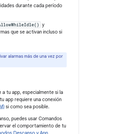
ividades durante cada período
AllowWhileIdle()
y
as que se activan incluso si
var alarmas más de una vez por
a tu app, especialmente si la
 tu app requiere una conexión
M)
si como sea posible.
canso, puedes usar Comandos
servar el comportamiento de tu
 modos Descanso y App