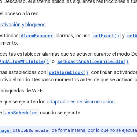
 Descanso, el sistema aplica las siguientes restricciones a tu
l acceso a la red.
ctivación y bloqueos
.
 estándar
AlarmManager
alarmas, incluso
setExact()
y
set
imiento.
ecesitas establecer alarmas que se activen durante el modo D
AndAllowWhileIdle()
o
setExactAndAllowWhileIdle()
mas establecidas con
setAlarmClock()
continúan activándo
ctiva el modo Descanso momentos antes de que se activan la
 búsquedas de Wi-Fi.
e que se ejecuten los
adaptadores de sincronización
.
te
JobScheduler
cuando se ejecute.
usa
de forma interna, por lo que no se ejecuta
nager
JobScheduler