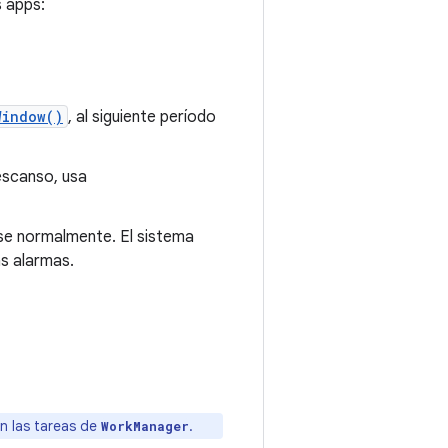
s apps:
Window()
, al siguiente período
escanso, usa
se normalmente. El sistema
s alarmas.
n las tareas de
.
WorkManager