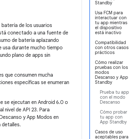
Standby
Usa FCM para
interactuar con
tu app mientras
 batería de los usuarios
el dispositivo
está conectado a una fuente de
está inactivo
sumo de batería aplazando
Compatibilidad
se usa durante mucho tiempo
con otros casos
prácticos
gundo plano de apps sin
Cómo realizar
pruebas con los
modos
ones que consumen mucha
Descanso y App
ciones específicas se enumeran
Standby
Prueba tu app
con el modo
 se ejecutan en Android 6.0 o
Descanso
l nivel de API 23. Para
Cómo probar
os Descanso y App Modos en
tu app con
App Standby
 detalles.
Casos de uso
aceptables para