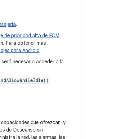
sajería
.
e de prioridad alta de FCM
.
ión. Para obtener más
ajes para Android
o será necesario acceder a la
AndAllowWhileIdle()
 capacidades que ofrezcan. y
los de Descanso sin
istra la red, las alarmas, las