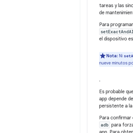
tareas y las si
de mantenimien
Para programar
setExactAndA
el dispositivo 
Nota:
Ni
set
nueve minutos po
.
Es probable que
app depende de 
persistente a l
Para confirmar
adb
para forza
app. Para obte