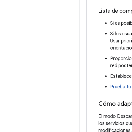
Lista de com
Si es pos
Si los usu
Usar prior
orientaci
Proporcio
red poste
Establece
Prueba tu
Cómo adapt
El modo Descans
los servicios q
modificaciones.