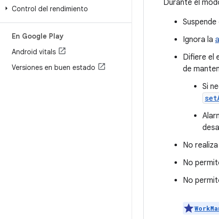
Durante el modo
Control del rendimiento
Suspende e
En Google Play
Ignora la
a
Android vitals
Difiere el
Versiones en buen estado
de manten
Si n
set
Alar
desa
No realiza
No permit
No permi
WorkMa