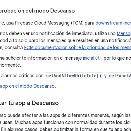
probación del modo Descanso
ible, usa Firebase Cloud Messaging (FCM) para
downstream men
arios deben ver una notificación de inmediato, utiliza una
Mensaj
idad alta solo para los mensajes que resulten en una notificac
ón, consulta
FCM documentación sobre la prioridad de los mens
na suficiente información en el mensaje
inicial útil
, por lo que n
riormente.
 alarmas críticas con
setAndAllowWhileIdle()
y
setExact
 app en el modo Descanso
.
ar tu app a Descanso
o puede afectar a las apps de diferentes maneras, según las
ue usan. Muchas apps funcionan con normalidad durante los cic
 En algunos casos, debes optimizar la forma en que tu app admin