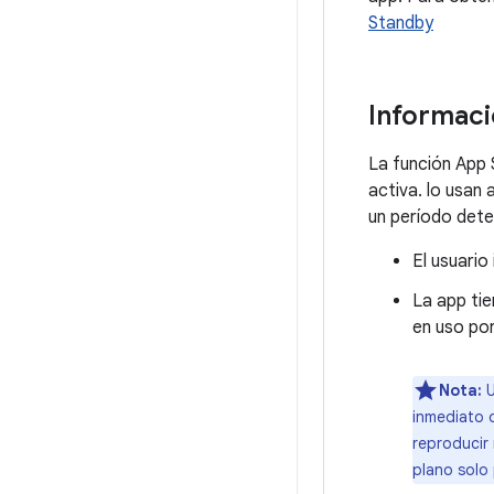
Standby
Informac
La función App 
activa. lo usan
un período dete
El usuario 
La app tie
en uso por
Nota:
U
inmediato o
reproducir 
plano solo 