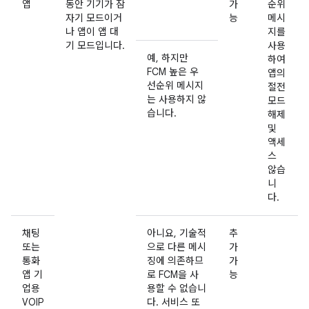
앱
동안 기기가 잠
가
순위
자기 모드이거
능
메시
나 앱이 앱 대
지를
기 모드입니다.
사용
예, 하지만
하여
FCM 높은 우
앱의
선순위 메시지
절전
는 사용하지 않
모드
습니다.
해제
및
액세
스
않습
니
다.
채팅
아니요, 기술적
추
또는
으로 다른 메시
가
통화
징에 의존하므
가
앱 기
로 FCM을 사
능
업용
용할 수 없습니
VOIP
다. 서비스 또