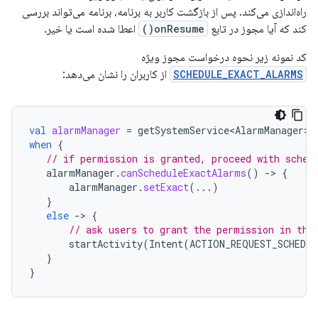
راه‌اندازی می‌کند. پس از بازگشت کاربر به برنامه، برنامه می‌تواند بررسی
کند که آیا مجوز در تابع
onResume()
اعطا شده است یا خیر.
کد نمونه زیر نحوه درخواست مجوز ویژه
SCHEDULE_EXACT_ALARMS
از کاربران را نشان می‌دهد:
val
alarmManager
=
getSystemService<AlarmManager>
(
when
{
// if permission is granted, proceed with sched
alarmManager
.
canScheduleExactAlarms
()
-
>
{
alarmManager
.
setExact
(...)
}
else
-
>
{
// ask users to grant the permission in the
startActivity
(
Intent
(
ACTION_REQUEST_SCHEDUL
}
}