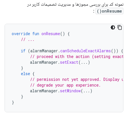
نمونه کد برای بررسی مجوزها و مدیریت تصمیمات کاربر در
:
onResume()
override
fun
onResume
()
{
// ...
if
(
alarmManager
.
canScheduleExactAlarms
())
{
// proceed with the action (setting exact 
alarmManager
.
setExact
(...)
}
else
{
// permission not yet approved. Display us
// degrade your app experience.
alarmManager
.
setWindow
(...)
}
}