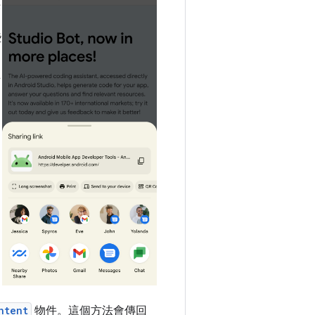
供
些
可
ntent
物件。這個方法會傳回