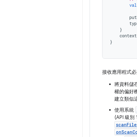
val
put
typ
}
context
}
接收應用程式
將資料儲
權的偏好
建立類似
使用系統
(API 
scanFile
onScanC