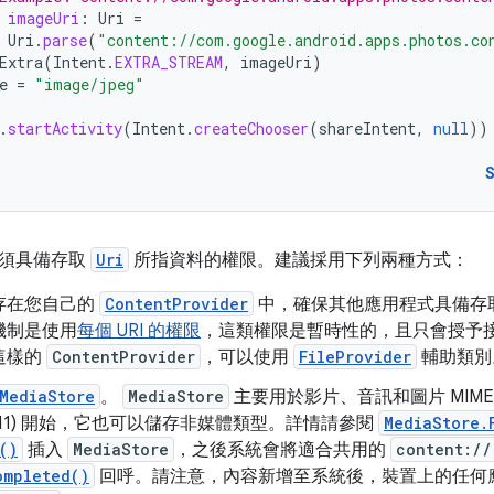
imageUri
:
Uri
=
Uri
.
parse
(
"content://com.google.android.apps.photos.co
Extra
(
Intent
.
EXTRA_STREAM
,
imageUri
)
e
=
"image/jpeg"
.
startActivity
(
Intent
.
createChooser
(
shareIntent
,
null
))
必須具備存取
Uri
所指資料的權限。建議採用下列兩種方式：
存在您自己的
ContentProvider
中，確保其他應用程式具備存
機制是使用
每個 URI 的權限
，這類權限是暫時性的，且只會授予
這樣的
ContentProvider
，可以使用
FileProvider
輔助類別
MediaStore
。
MediaStore
主要用於影片、音訊和圖片 MIME 類型
級別 11) 開始，它也可以儲存非媒體類型。詳情請參閱
MediaStore.
()
插入
MediaStore
，之後系統會將適合共用的
content://
ompleted()
回呼。請注意，內容新增至系統後，裝置上的任何