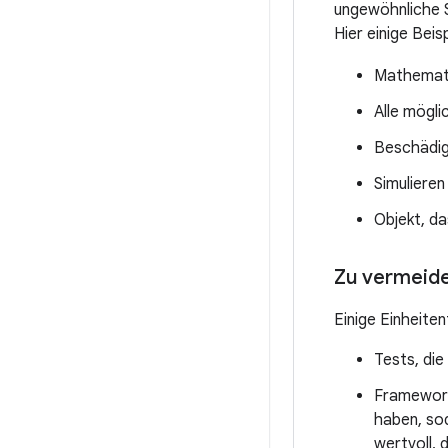
ungewöhnliche S
Hier einige Beisp
Mathemati
Alle mögl
Beschädig
Simulieren
Objekt, da
Zu vermeide
Einige Einheite
Tests, die
Framework
haben, sod
wertvoll,