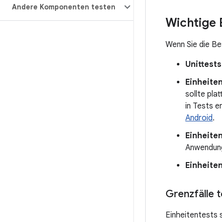
Andere Komponenten testen
Wichtige 
Wenn Sie die Be
Unittests
Einheite
sollte pl
in Tests e
Android
.
Einheite
Anwendung
Einheite
Grenzfälle 
Einheitentests 