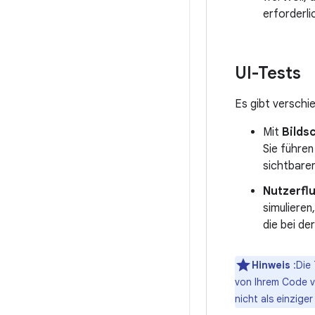
erforderli
UI-Tests
Es gibt verschi
Mit
Bilds
Sie führen
sichtbarer
Nutzerfl
simulieren
die bei de
Hinweis
:Die 
von Ihrem Code vo
nicht als einzig