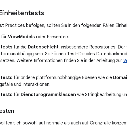
Einheitentests
st Practices befolgen, sollten Sie in den folgenden Fällen Einh
für
ViewModels
oder Presenters
ntests
für die
Datenschicht
, insbesondere Repositories. Der
attformunabhängig sein. So können Test-Doubles Datenbankmo
rsetzen. Weitere Informationen finden Sie in der Anleitung zur
V
ntests
für andere plattformunabhängige Ebenen wie die
Doma
sfälle und Interaktionen.
ntests
für
Dienstprogrammklassen
wie Stringbearbeitung u
testen
sollten sich sowohl auf normale als auch auf Grenzfälle konzent