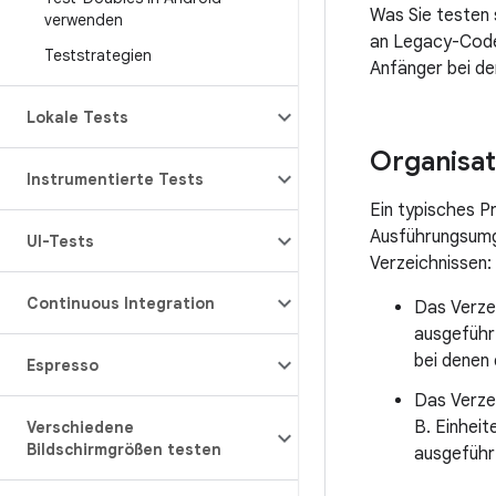
Was Sie testen
verwenden
an Legacy-Code 
Teststrategien
Anfänger bei der
Lokale Tests
Organisat
Instrumentierte Tests
Ein typisches Pr
Ausführungsumge
UI-Tests
Verzeichnissen:
Continuous Integration
Das Verze
ausgeführ
bei denen 
Espresso
Das Verze
B. Einheit
Verschiedene
Bildschirmgrößen testen
ausgeführ