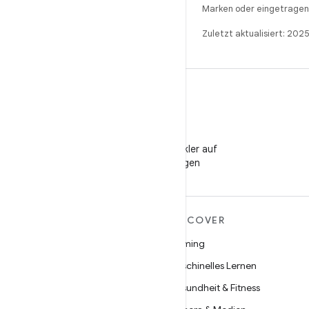
Marken oder eingetragene
Zuletzt aktualisiert: 20
WeChat
Android-Entwickler auf
WeChat folgen
MEHR ZU ANDROID
DISCOVER
Android
Gaming
Android für Unternehmen
Maschinelles Lernen
Datensicherheit
Gesundheit & Fitness