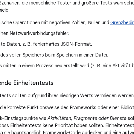
zenarien, die menschliche Tester und größere Tests wahrschei
iele:
sche Operationen mit negativen Zahlen, Nullen und
Grenzbedi
ichen Netzwerkverbindungsfehler.
te Daten, z. B. fehlerhaftes JSON-Format.
 des vollen Speichers beim Speichern in einer Datei.
s mitten in einem Prozess neu erstellt wird (z. B. eine Aktivitä
nde Einheitentests
ntests sollten aufgrund ihres niedrigen Werts vermieden werden
 die korrekte Funktionsweise des Frameworks oder einer Biblio
-Einstiegspunkte wie
Aktivitäten, Fragmente oder Dienste
sol
ass Einheitentests keine Priorität haben sollten. Einheitentest
 da sie hauptsächlich Framework-Code abdecken und eine aufwe