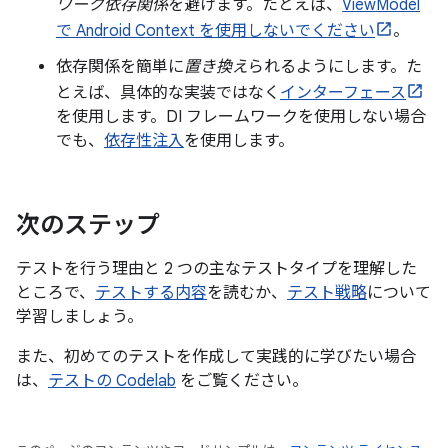
ワーク依存関係
を避けます。たとえば、
ViewModel
で Android Context を使用しないでください
。
依存関係を簡単に
置き換え
られるようにします。た
とえば、具体的な実装ではなく
インターフェース
を使用します。DI フレームワークを使用しない場合
でも、
依存性注入
を使用します。
次のステップ
テストを行う理由と 2 つの主なテストタイプを理解した
ところで、
テストする内容
を読むか、
テスト戦略
について
学習しましょう。
また、初めてのテストを作成して実践的に学びたい場合
は、
テストの Codelab
をご覧ください。