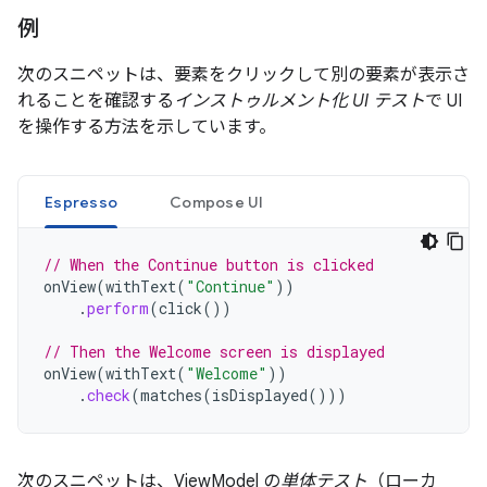
例
次のスニペットは、要素をクリックして別の要素が表示さ
れることを確認する
インストゥルメント化 UI テスト
で UI
を操作する方法を示しています。
Espresso
Compose UI
// When the Continue button is clicked
onView
(
withText
(
"Continue"
))
.
perform
(
click
())
// Then the Welcome screen is displayed
onView
(
withText
(
"Welcome"
))
.
check
(
matches
(
isDisplayed
()))
次のスニペットは、ViewModel の
単体テスト
（ローカ