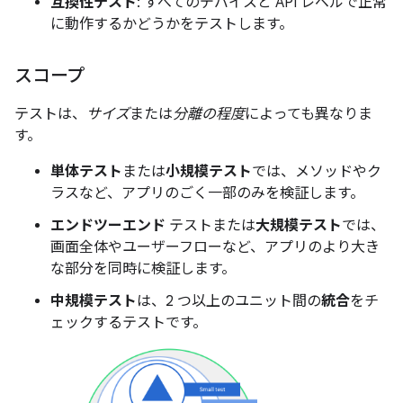
互換性テスト
: すべてのデバイスと API レベルで正常
に動作するかどうかをテストします。
スコープ
テストは、
サイズ
または
分離の程度
によっても異なりま
す。
単体テスト
または
小規模テスト
では、メソッドやク
ラスなど、アプリのごく一部のみを検証します。
エンドツーエンド
テストまたは
大規模テスト
では、
画面全体やユーザーフローなど、アプリのより大き
な部分を同時に検証します。
中規模テスト
は、2 つ以上のユニット間の
統合
をチ
ェックするテストです。