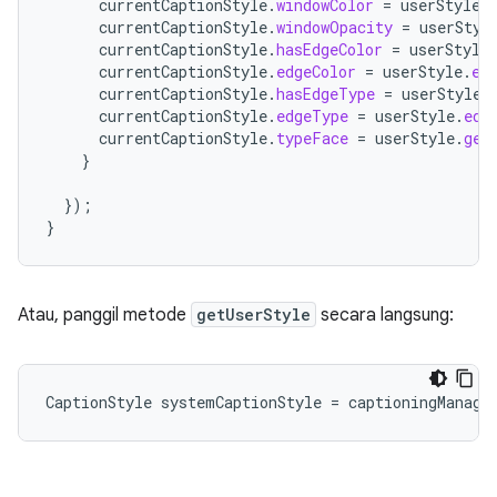
currentCaptionStyle
.
windowColor
=
userStyle
.
currentCaptionStyle
.
windowOpacity
=
userStyl
currentCaptionStyle
.
hasEdgeColor
=
userStyle
currentCaptionStyle
.
edgeColor
=
userStyle
.
ed
currentCaptionStyle
.
hasEdgeType
=
userStyle
.
currentCaptionStyle
.
edgeType
=
userStyle
.
edg
currentCaptionStyle
.
typeFace
=
userStyle
.
get
}
});
}
Atau, panggil metode
getUserStyle
secara langsung:
CaptionStyle
systemCaptionStyle
=
captioningManage