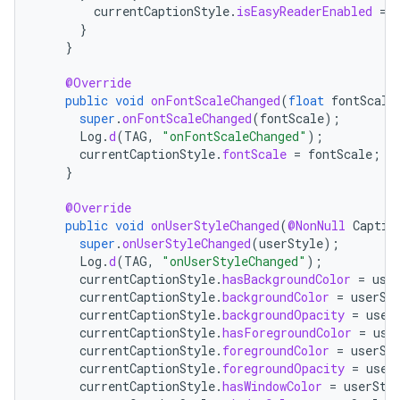
currentCaptionStyle
.
isEasyReaderEnabled
=
}
}
@Override
public
void
onFontScaleChanged
(
float
fontScale
super
.
onFontScaleChanged
(
fontScale
);
Log
.
d
(
TAG
,
"onFontScaleChanged"
);
currentCaptionStyle
.
fontScale
=
fontScale
;
}
@Override
public
void
onUserStyleChanged
(
@NonNull
Captio
super
.
onUserStyleChanged
(
userStyle
);
Log
.
d
(
TAG
,
"onUserStyleChanged"
);
currentCaptionStyle
.
hasBackgroundColor
=
use
currentCaptionStyle
.
backgroundColor
=
userSt
currentCaptionStyle
.
backgroundOpacity
=
user
currentCaptionStyle
.
hasForegroundColor
=
use
currentCaptionStyle
.
foregroundColor
=
userSt
currentCaptionStyle
.
foregroundOpacity
=
user
currentCaptionStyle
.
hasWindowColor
=
userSty