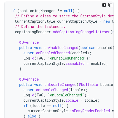
if
(
captioningManager
!=
null
)
{
// Define a class to store the CaptionStyle deta
CurrentCaptionStyle
currentCaptionStyle
=
new
Cu
// Define the listeners.
captioningManager
.
addCaptioningChangeListener
(
ne
@Override
public
void
onEnabledChanged
(
boolean
enabled
)
super
.
onEnabledChanged
(
enabled
);
Log
.
d
(
TAG
,
"onEnabledChanged"
);
currentCaptionStyle
.
isEnabled
=
enabled
;
}
@Override
public
void
onLocaleChanged
(
@Nullable
Locale
l
super
.
onLocaleChanged
(
locale
);
Log
.
d
(
TAG
,
"onLocaleChanged"
);
currentCaptionStyle
.
locale
=
locale
;
if
(
locale
==
null
)
{
currentCaptionStyle
.
isEasyReaderEnabled
=
}
else
{