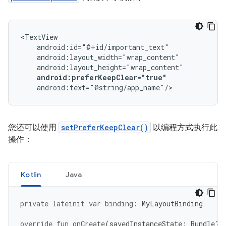
android:preferKeepClear="true"
您还可以使用
setPreferKeepClear()
以编程方式执行此
操作：
Kotlin
Java
private
lateinit
var
binding
:
MyLayoutBinding
override
fun
onCreate
(
savedInstanceState
:
Bundle?)