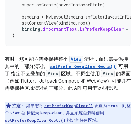
super
.
onCreate
(
savedInstanceState
)
binding
=
MyLayoutBinding
.
inflate
(
layoutInflat
setContentView
(
binding
.
root
)
binding
.
importantText
.
isPreferKeepClear
=
tr
}
有时，您可能不需要保持整个
View
清晰，而只需要保持
其中的一部分清晰。
setPreferKeepClearRects()
可用
于 指定不应叠加的
View
区域。不原生使用
View
的界面
（例如 Flutter、Jetpack Compose 和 WebView）可能具有
需要保持区域清晰的子部分。此 API 可用于这些情况。
注意
：
如果您将
设置为
，则整
setPreferKeepClear()
true
个
会 标记为 keep-clear，并且系统会忽略使用
View
指定的任何区域。
setPreferKeepClearRects()