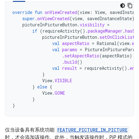
override
fun
onViewCreated
(
view
:
View
,
savedInstan
super
.
onViewCreated
(
view
,
savedInstanceState
)
pictureInPictureButton
.
visibility
=
if
(
requireActivity
().
packageManager
.
hasSy
pictureInPictureButton
.
setOnClickListe
val
aspectRatio
=
Rational
(
view
.
wi
val
params
=
PictureInPictureParam
.
setAspectRatio
(
aspectRatio
)
.
build
()
val
result
=
requireActivity
().
ent
}
View
.
VISIBLE
}
else
{
View
.
GONE
}
}
仅当设备具有系统功能
FEATURE_PICTURE_IN_PICTURE
时，才会添加该操作。此外，当触发该操作时，PiP 模式的