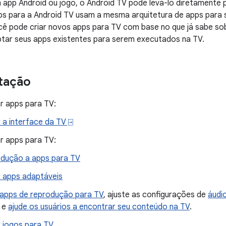
app Android ou jogo, o Android TV pode levá-lo diretamente p
ps para a Android TV usam a mesma arquitetura de apps para 
ocê pode criar novos apps para TV com base no que já sabe so
ptar seus apps existentes para serem executados na TV.
tação
r apps para TV:
r a interface da TV ⍈
r apps para TV:
odução a apps para TV
r apps adaptáveis
 apps de reprodução para TV
, ajuste as configurações de
áudi
l e
ajude os usuários a encontrar seu conteúdo na TV
.
r jogos para TV