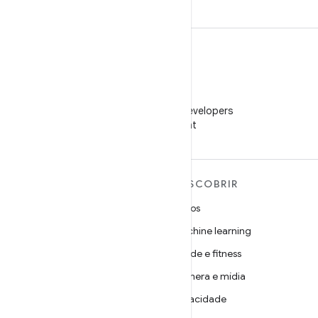
WeChat
Siga o Android Developers
no WeChat
MAIS SOBRE O ANDROID
DESCOBRIR
Android
Jogos
Android para empresas
Machine learning
Segurança
Saúde e fitness
Source
Câmera e mídia
Notícias
Privacidade