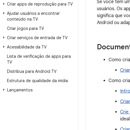
Se você tem um 
Criar apps de reprodução para TV
usuários. Os ap
Ajudar usuários a encontrar
significa que v
conteúdo na TV
Android ou ada
Criar jogos para TV
Criar serviços de entrada de TV
Documen
Acessibilidade da TV
Lista de verificação de apps para
Como cria
TV
Cria
Distribua para Android TV
Como cria
Estrutura de qualidade da mídia
Lançamentos
Intr
Cria
Crie
idea
Cria