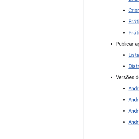
Cria
Prát
Prát
Publicar a
List
Dist
Versões d
Andr
Andr
Andr
Andr