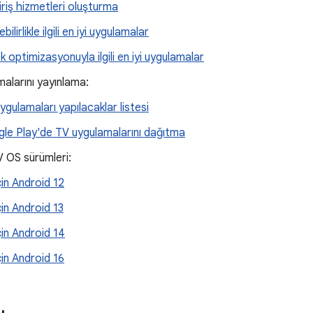
iriş hizmetleri oluşturma
lebilirlikle ilgili en iyi uygulamalar
k optimizasyonuyla ilgili en iyi uygulamalar
alarını yayınlama:
ygulamaları yapılacaklar listesi
le Play'de TV uygulamalarını dağıtma
 OS sürümleri:
çin Android 12
çin Android 13
çin Android 14
çin Android 16