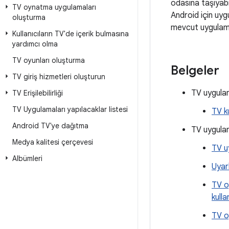
odasına taşıyabil
TV oynatma uygulamaları
Android için uyg
oluşturma
mevcut uygulamal
Kullanıcıların TV'de içerik bulmasına
yardımcı olma
TV oyunları oluşturma
Belgeler
TV giriş hizmetleri oluşturun
TV uygula
TV Erişilebilirliği
TV Uygulamaları yapılacaklar listesi
TV k
Android TV'ye dağıtma
TV uygulam
Medya kalitesi çerçevesi
TV u
Albümleri
Uyar
TV o
kulla
TV o