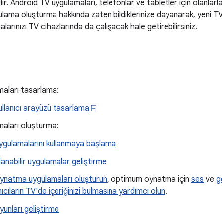
ir. Android TV uygulamaları, telefonlar ve tabletler için olanlarla 
ulama oluşturma hakkında zaten bildiklerinize dayanarak, yeni TV
arınızı TV cihazlarında da çalışacak hale getirebilirsiniz.
maları tasarlama:
ullanıcı arayüzü tasarlama ⍈
aları oluşturma:
ygulamalarını kullanmaya başlama
lanabilir uygulamalar geliştirme
ynatma uygulamaları oluşturun
, optimum oynatma için
ses
ve
g
nıcıların TV'de içeriğinizi bulmasına yardımcı olun
.
yunları geliştirme