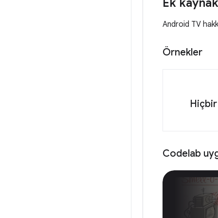
Ek kaynak
Android TV hakkı
Örnekler
Hiçbir
Codelab uyg