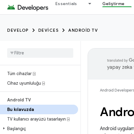
Essentials
Geliştirme
DEVELOP
DEVICES
ANDROID TV
yapay zeka t
Tüm cihazlar ⍈
Cihaz uyumluluğu ⍈
Android Developer
Android TV
Androi
Bu kılavuzda
TV kullanıcı arayüzü tasarlayın ⍈
Android uygulam
Başlangıç