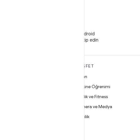
WeChat
WeChat'te Android
Developers'ı takip edin
ANDROID HAKKINDA
KEŞFET
DAHA FAZLA
Oyun
Android
Makine Öğrenimi
İşletmeler için Android
Sağlık ve Fitness
Güvenlik
Kamera ve Medya
Kaynak
Gizlilik
Haber
5G
Blog