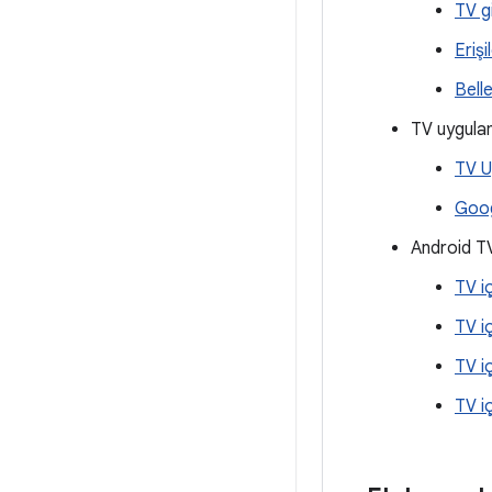
TV g
Erişi
Belle
TV uygulam
TV U
Goog
Android TV
TV i
TV i
TV i
TV i