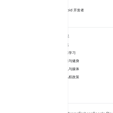
微信
在微信中关注 Android 开发者
关于 ANDROID
发现
Android
游戏
适用于企业的 Android
机器学习
安全
健康与健身
源代码
相机与媒体
新闻
隐私权政策
博客
5G
播客