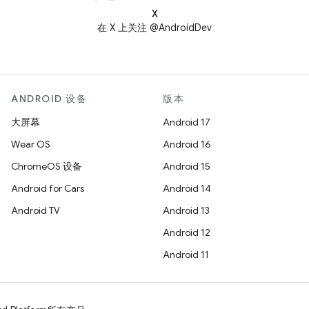
X
在 X 上关注 @AndroidDev
ANDROID 设备
版本
大屏幕
Android 17
Wear OS
Android 16
ChromeOS 设备
Android 15
Android for Cars
Android 14
Android TV
Android 13
Android 12
Android 11