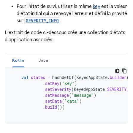
Pour l'état de suivi, utilisez la même
key
est la valeur
d'état initial qui a renvoyé l'erreur et défini la gravité
sur
SEVERITY_INFO
L'extrait de code ci-dessous crée une collection d'états
d'application associés:
Kotlin
Java
val
states
=
hashSetOf
(
KeyedAppState
.
builder
()
.
setKey
(
"key"
)
.
setSeverity
(
KeyedAppState
.
SEVERITY_I
.
setMessage
(
"message"
)
.
setData
(
"data"
)
.
build
())