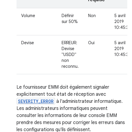
Volume
Définir
Non
5 avril
sur 50%
2019
10:45:30
Devise
ERREUR:
Oui
5 avril
Devise
2019
"USDD"
10:45:30
non
reconnu.
Le fournisseur EMM doit également signaler
explicitement tout état de réception avec
SEVERITY_ERROR
à l'administrateur informatique.
Les administrateurs informatiques peuvent
consulter les informations de leur console EMM
prendre des mesures pour corriger les erreurs dans
les configurations qu'ils définissent.