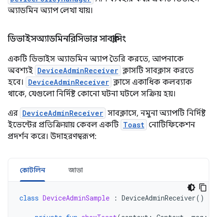
অ্যাডমিন অ্যাপ লেখা যায়।
ডিভাইসঅ্যাডমিনরিসিভার সাবক্লাসিং
একটি ডিভাইস অ্যাডমিন অ্যাপ তৈরি করতে, আপনাকে
অবশ্যই
DeviceAdminReceiver
ক্লাসটি সাবক্লাস করতে
হবে।
DeviceAdminReceiver
ক্লাসে একাধিক কলব্যাক
থাকে, যেগুলো নির্দিষ্ট কোনো ঘটনা ঘটলে সক্রিয় হয়।
এর
DeviceAdminReceiver
সাবক্লাসে, নমুনা অ্যাপটি নির্দিষ্ট
ইভেন্টের প্রতিক্রিয়ায় কেবল একটি
Toast
নোটিফিকেশন
প্রদর্শন করে। উদাহরণস্বরূপ:
কোটলিন
জাভা
class
DeviceAdminSample
:
DeviceAdminReceiver
()
{