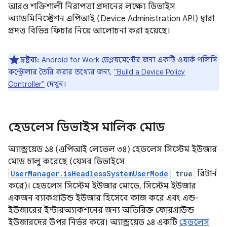
আরও শক্তিশালী নিরাপত্তা প্রদানের লক্ষ্যে ডিভাইস
অ্যাডমিনিস্ট্রেশন এপিআই (Device Administration API) দ্বারা
প্রদত্ত বিভিন্ন ফিচার নিয়ে আলোচনা করা হয়েছে।
দ্রষ্টব্য:
Android for Work ডেপ্লয়মেন্টের জন্য একটি ওয়ার্ক পলিসি
কন্ট্রোলার তৈরি করার তথ্যের জন্য,
"Build a Device Policy
Controller"
দেখুন।
হেডলেস ডিভাইস মালিক মোড
অ্যান্ড্রয়েড ১৪ (এপিআই লেভেল ৩৪) হেডলেস সিস্টেম ইউজার
মোড চালু করেছে (যেসব ডিভাইসে
UserManager.isHeadlessSystemUserMode
true
রিটার্ন
করে)। হেডলেস সিস্টেম ইউজার মোডে, সিস্টেম ইউজার
একজন ব্যাকগ্রাউন্ড ইউজার হিসেবে কাজ করে এবং এন্ড-
ইউজারের ইন্টারঅ্যাকশনের জন্য অতিরিক্ত ফোরগ্রাউন্ড
ইউজারদের উপর নির্ভর করে। অ্যান্ড্রয়েড ১৪ একটি
হেডলেস