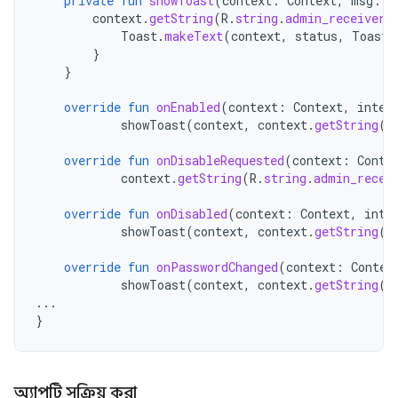
private
fun
showToast
(
context
:
Context
,
msg
:
S
context
.
getString
(
R
.
string
.
admin_receiver_
Toast
.
makeText
(
context
,
status
,
Toast
.
}
}
override
fun
onEnabled
(
context
:
Context
,
inten
showToast
(
context
,
context
.
getString
(
R
override
fun
onDisableRequested
(
context
:
Conte
context
.
getString
(
R
.
string
.
admin_recei
override
fun
onDisabled
(
context
:
Context
,
inte
showToast
(
context
,
context
.
getString
(
R
override
fun
onPasswordChanged
(
context
:
Contex
showToast
(
context
,
context
.
getString
(
R
...
}
অ্যাপটি সক্রিয় করা