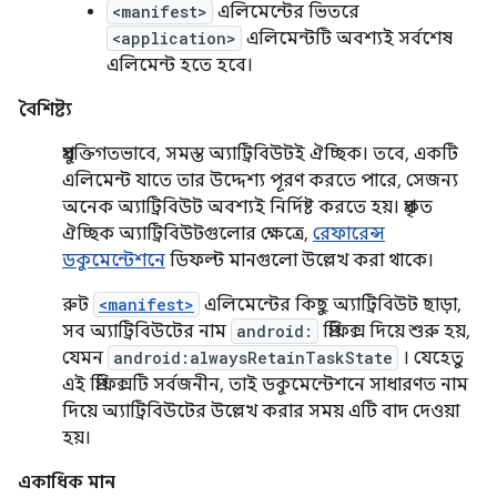
<manifest>
এলিমেন্টের ভিতরে
<application>
এলিমেন্টটি অবশ্যই সর্বশেষ
এলিমেন্ট হতে হবে।
বৈশিষ্ট্য
প্রযুক্তিগতভাবে, সমস্ত অ্যাট্রিবিউটই ঐচ্ছিক। তবে, একটি
এলিমেন্ট যাতে তার উদ্দেশ্য পূরণ করতে পারে, সেজন্য
অনেক অ্যাট্রিবিউট অবশ্যই নির্দিষ্ট করতে হয়। প্রকৃত
ঐচ্ছিক অ্যাট্রিবিউটগুলোর ক্ষেত্রে,
রেফারেন্স
ডকুমেন্টেশনে
ডিফল্ট মানগুলো উল্লেখ করা থাকে।
রুট
<manifest>
এলিমেন্টের কিছু অ্যাট্রিবিউট ছাড়া,
সব অ্যাট্রিবিউটের নাম
android:
প্রিফিক্স দিয়ে শুরু হয়,
যেমন
android:alwaysRetainTaskState
। যেহেতু
এই প্রিফিক্সটি সর্বজনীন, তাই ডকুমেন্টেশনে সাধারণত নাম
দিয়ে অ্যাট্রিবিউটের উল্লেখ করার সময় এটি বাদ দেওয়া
হয়।
একাধিক মান