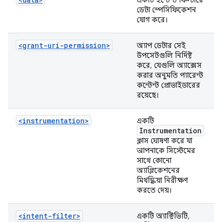
একটি ইন্টেন্ট ফিল্টারে
ডেটা স্পেসিফিকেশন
যোগ করে।
<grant-uri-permission>
অ্যাপ ডেটার সেই
উপসেটগুলি নির্দিষ্ট
করে, যেগুলি অ্যাক্সেস
করার অনুমতি প্যারেন্ট
কন্টেন্ট প্রোভাইডারের
রয়েছে।
<instrumentation>
একটি
Instrumentation
ক্লাস ঘোষণা করে যা
আপনাকে সিস্টেমের
সাথে কোনো
অ্যাপ্লিকেশনের
মিথস্ক্রিয়া নিরীক্ষণ
করতে দেয়।
<intent-filter>
একটি অ্যাক্টিভিটি,