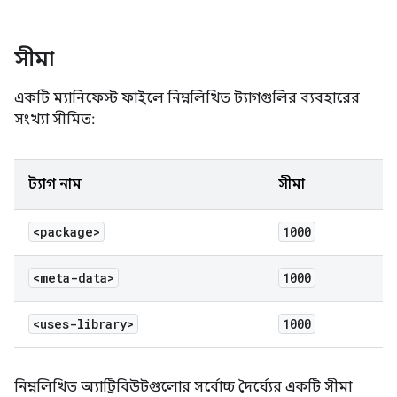
সীমা
একটি ম্যানিফেস্ট ফাইলে নিম্নলিখিত ট্যাগগুলির ব্যবহারের
সংখ্যা সীমিত:
ট্যাগ নাম
সীমা
<package>
1000
<meta-data>
1000
<uses-library>
1000
নিম্নলিখিত অ্যাট্রিবিউটগুলোর সর্বোচ্চ দৈর্ঘ্যের একটি সীমা