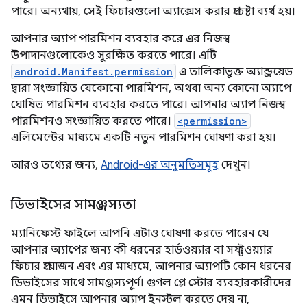
পারে। অন্যথায়, সেই ফিচারগুলো অ্যাক্সেস করার প্রচেষ্টা ব্যর্থ হয়।
আপনার অ্যাপ পারমিশন ব্যবহার করে এর নিজস্ব
উপাদানগুলোকেও সুরক্ষিত করতে পারে। এটি
android.Manifest.permission
এ তালিকাভুক্ত অ্যান্ড্রয়েড
দ্বারা সংজ্ঞায়িত যেকোনো পারমিশন, অথবা অন্য কোনো অ্যাপে
ঘোষিত পারমিশন ব্যবহার করতে পারে। আপনার অ্যাপ নিজস্ব
পারমিশনও সংজ্ঞায়িত করতে পারে।
<permission>
এলিমেন্টের মাধ্যমে একটি নতুন পারমিশন ঘোষণা করা হয়।
আরও তথ্যের জন্য,
Android-এর অনুমতিসমূহ
দেখুন।
ডিভাইসের সামঞ্জস্যতা
ম্যানিফেস্ট ফাইলে আপনি এটাও ঘোষণা করতে পারেন যে
আপনার অ্যাপের জন্য কী ধরনের হার্ডওয়্যার বা সফ্টওয়্যার
ফিচার প্রয়োজন এবং এর মাধ্যমে, আপনার অ্যাপটি কোন ধরনের
ডিভাইসের সাথে সামঞ্জস্যপূর্ণ। গুগল প্লে স্টোর ব্যবহারকারীদের
এমন ডিভাইসে আপনার অ্যাপ ইনস্টল করতে দেয় না,