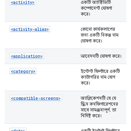
<activity>
একটি অ্যাক্টিভিটি
কম্পোনেন্ট ঘোষণা
করে।
<activity-alias>
কোনো কার্যকলাপের
জন্য একটি বিকল্প নাম
ঘোষণা করে।
<application>
আবেদনটি ঘোষণা করে।
<category>
ইন্টেন্ট ফিল্টারে একটি
ক্যাটাগরির নাম যোগ
করে।
<compatible-screens>
অ্যাপ্লিকেশনটি যে যে
স্ক্রিন কনফিগারেশনের
সাথে সামঞ্জস্যপূর্ণ, তা
নির্দিষ্ট করে।
<data>