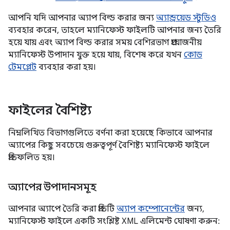
আপনি যদি আপনার অ্যাপ বিল্ড করার জন্য
অ্যান্ড্রয়েড স্টুডিও
ব্যবহার করেন, তাহলে ম্যানিফেস্ট ফাইলটি আপনার জন্য তৈরি
হয়ে যায় এবং অ্যাপ বিল্ড করার সময় বেশিরভাগ প্রয়োজনীয়
ম্যানিফেস্ট উপাদান যুক্ত হয়ে যায়, বিশেষ করে যখন
কোড
টেমপ্লেট
ব্যবহার করা হয়।
ফাইলের বৈশিষ্ট্য
নিম্নলিখিত বিভাগগুলিতে বর্ণনা করা হয়েছে কিভাবে আপনার
অ্যাপের কিছু সবচেয়ে গুরুত্বপূর্ণ বৈশিষ্ট্য ম্যানিফেস্ট ফাইলে
প্রতিফলিত হয়।
অ্যাপের উপাদানসমূহ
আপনার অ্যাপে তৈরি করা প্রতিটি
অ্যাপ কম্পোনেন্টের
জন্য,
ম্যানিফেস্ট ফাইলে একটি সংশ্লিষ্ট XML এলিমেন্ট ঘোষণা করুন: