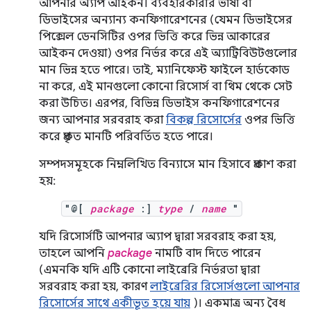
আপনার অ্যাপ আইকন। ব্যবহারকারীর ভাষা বা
ডিভাইসের অন্যান্য কনফিগারেশনের (যেমন ডিভাইসের
পিক্সেল ডেনসিটির ওপর ভিত্তি করে ভিন্ন আকারের
আইকন দেওয়া) ওপর নির্ভর করে এই অ্যাট্রিবিউটগুলোর
মান ভিন্ন হতে পারে। তাই, ম্যানিফেস্ট ফাইলে হার্ডকোড
না করে, এই মানগুলো কোনো রিসোর্স বা থিম থেকে সেট
করা উচিত। এরপর, বিভিন্ন ডিভাইস কনফিগারেশনের
জন্য আপনার সরবরাহ করা
বিকল্প রিসোর্সের
ওপর ভিত্তি
করে প্রকৃত মানটি পরিবর্তিত হতে পারে।
সম্পদসমূহকে নিম্নলিখিত বিন্যাসে মান হিসাবে প্রকাশ করা
হয়:
"@[
package
:]
type
/
name
"
যদি রিসোর্সটি আপনার অ্যাপ দ্বারা সরবরাহ করা হয়,
তাহলে আপনি
package
নামটি বাদ দিতে পারেন
(এমনকি যদি এটি কোনো লাইব্রেরি নির্ভরতা দ্বারা
সরবরাহ করা হয়, কারণ
লাইব্রেরির রিসোর্সগুলো আপনার
রিসোর্সের সাথে একীভূত হয়ে যায়
)। একমাত্র অন্য বৈধ