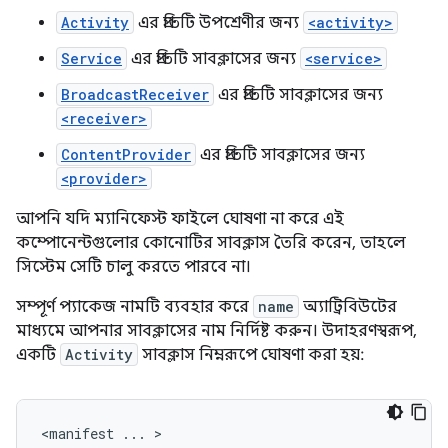
Activity
এর প্রতিটি উপশ্রেণীর জন্য
<activity>
Service
এর প্রতিটি সাবক্লাসের জন্য
<service>
BroadcastReceiver
এর প্রতিটি সাবক্লাসের জন্য
<receiver>
ContentProvider
এর প্রতিটি সাবক্লাসের জন্য
<provider>
আপনি যদি ম্যানিফেস্ট ফাইলে ঘোষণা না করে এই
কম্পোনেন্টগুলোর কোনোটির সাবক্লাস তৈরি করেন, তাহলে
সিস্টেম সেটি চালু করতে পারবে না।
সম্পূর্ণ প্যাকেজ নামটি ব্যবহার করে
name
অ্যাট্রিবিউটের
মাধ্যমে আপনার সাবক্লাসের নাম নির্দিষ্ট করুন। উদাহরণস্বরূপ,
একটি
Activity
সাবক্লাস নিম্নরূপে ঘোষণা করা হয়:
<manifest
...