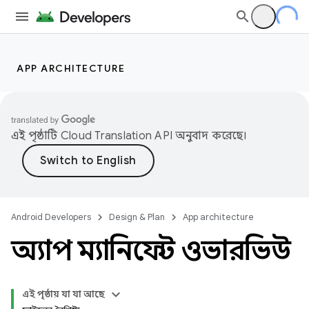
APP ARCHITECTURE
এই পৃষ্ঠাটি
Cloud Translation API
অনুবাদ করেছে।
Android Developers
Design & Plan
App architecture
অ্যাপ ম্যানিফেস্ট ওভারভিউ
এই পৃষ্ঠায় যা যা আছে