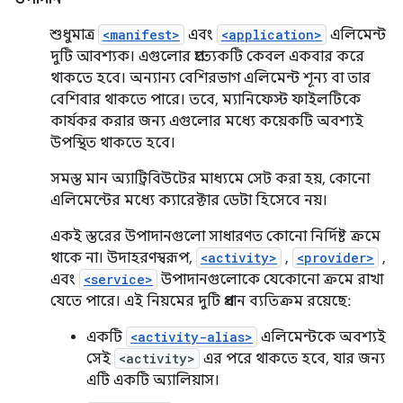
শুধুমাত্র
<manifest>
এবং
<application>
এলিমেন্ট
দুটি আবশ্যক। এগুলোর প্রত্যেকটি কেবল একবার করে
থাকতে হবে। অন্যান্য বেশিরভাগ এলিমেন্ট শূন্য বা তার
বেশিবার থাকতে পারে। তবে, ম্যানিফেস্ট ফাইলটিকে
কার্যকর করার জন্য এগুলোর মধ্যে কয়েকটি অবশ্যই
উপস্থিত থাকতে হবে।
সমস্ত মান অ্যাট্রিবিউটের মাধ্যমে সেট করা হয়, কোনো
এলিমেন্টের মধ্যে ক্যারেক্টার ডেটা হিসেবে নয়।
একই স্তরের উপাদানগুলো সাধারণত কোনো নির্দিষ্ট ক্রমে
থাকে না। উদাহরণস্বরূপ,
<activity>
,
<provider>
,
এবং
<service>
উপাদানগুলোকে যেকোনো ক্রমে রাখা
যেতে পারে। এই নিয়মের দুটি প্রধান ব্যতিক্রম রয়েছে:
একটি
<activity-alias>
এলিমেন্টকে অবশ্যই
সেই
<activity>
এর পরে থাকতে হবে, যার জন্য
এটি একটি অ্যালিয়াস।