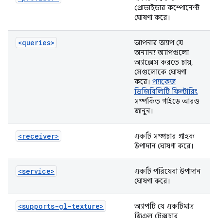
প্রোভাইডার কম্পোনেন্ট
ঘোষণা করে।
<queries>
আপনার অ্যাপ যে
অন্যান্য অ্যাপগুলো
অ্যাক্সেস করতে চায়,
সেগুলোকে ঘোষণা
করে।
প্যাকেজ
ভিজিবিলিটি ফিল্টারিং
সম্পর্কিত গাইডে আরও
জানুন।
<receiver>
একটি সম্প্রচার গ্রাহক
উপাদান ঘোষণা করে।
<service>
একটি পরিষেবা উপাদান
ঘোষণা করে।
<supports-gl-texture>
অ্যাপটি যে একটিমাত্র
জিএল টেক্সচার