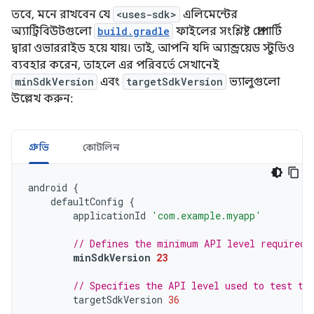
তবে, মনে রাখবেন যে
<uses-sdk>
এলিমেন্টের
অ্যাট্রিবিউটগুলো
build.gradle
ফাইলের সংশ্লিষ্ট প্রোপার্টি
দ্বারা ওভাররাইড হয়ে যায়। তাই, আপনি যদি অ্যান্ড্রয়েড স্টুডিও
ব্যবহার করেন, তাহলে এর পরিবর্তে সেখানেই
minSdkVersion
এবং
targetSdkVersion
ভ্যালুগুলো
উল্লেখ করুন:
গ্রুভি
কোটলিন
android
{
defaultConfig
{
applicationId
'com.example.myapp'
// Defines the minimum API level required 
minSdkVersion
23
// Specifies the API level used to test th
targetSdkVersion
36
...