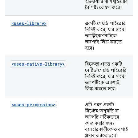
হার্ডওয়্যার বা সফ্টওয়্যার
বৈশিষ্ট্য ঘোষণা করে।
<uses-library>
একটি শেয়ার্ড লাইব্রেরি
নির্দিষ্ট করে, যার সাথে
অ্যাপ্লিকেশনটিকে
অবশ্যই লিঙ্ক করতে
হবে।
<uses-native-library>
বিক্রেতা-প্রদত্ত একটি
নেটিভ শেয়ার্ড লাইব্রেরি
নির্দিষ্ট করে, যার সাথে
অ্যাপটিকে অবশ্যই
লিঙ্ক করতে হবে।
<uses-permission>
এটি এমন একটি
সিস্টেম অনুমতি যা
অ্যাপটি সঠিকভাবে
কাজ করার জন্য
ব্যবহারকারীকে অবশ্যই
প্রদান করতে হবে।