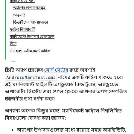
ফাইলের বৈশিষ্ট্য
অ্যাপের উপাদানসমূহ
অনুমতি
ডিভাইসের সামঞ্জস্যতা
ফাইল নিয়মাবলী
ম্যানিফেস্ট উপাদান রেফারেন্স
সীমা
উদাহরণ ম্যানিফেস্ট ফাইল
প্রতিটি অ্যাপ প্রজেক্টের
সোর্স সেটের
রুটে অবশ্যই
AndroidManifest.xml
নামের একটি ফাইল থাকতে হবে।
এই ম্যানিফেস্ট ফাইলটি অ্যান্ড্রয়েড বিল্ড টুলস, অ্যান্ড্রয়েড
অপারেটিং সিস্টেম এবং গুগল প্লে-কে আপনার অ্যাপ সম্পর্কিত
প্রয়োজনীয় তথ্য বর্ণনা করে।
অন্যান্য অনেক কিছুর মধ্যে, ম্যানিফেস্ট ফাইলে নিম্নলিখিত
বিষয়গুলো ঘোষণা করা প্রয়োজন:
অ্যাপের উপাদানগুলোর মধ্যে রয়েছে সমস্ত অ্যাক্টিভিটি,