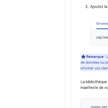
Ajoutez l
Groov
implem
Remarque
: 
de données ou pl
informer vos clie
La bibliothèque
manifeste de vo
<uses-per