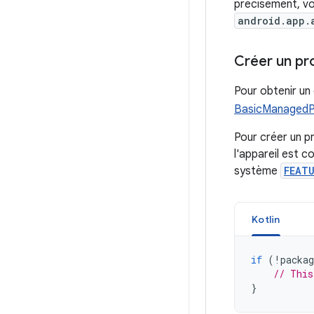
précisément, vo
android.app.
Créer un pro
Pour obtenir un
BasicManagedPr
Pour créer un pr
l'appareil est c
système
FEAT
Kotlin
if
(
!
packag
// This
}