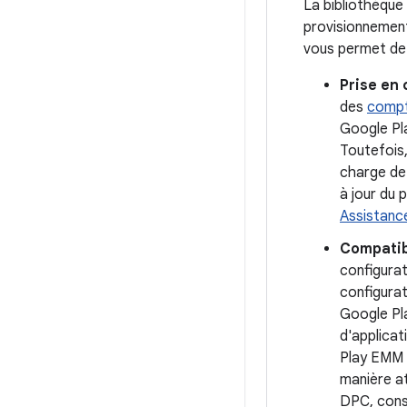
La bibliothèque
provisionnement
vous permet de 
Prise en
des
compt
Google Pl
Toutefois,
charge de 
à jour du 
Assistanc
Compatib
configurat
configura
Google Pla
d'applicat
Play EMM p
manière at
DPC, cons