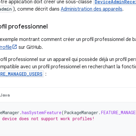
tre application doit créer une sous-classe
DeviceAdminRece
admin
), comme décrit dans
Administration des appareils
.
fil professionnel
 exemple montrant comment créer un profil professionnel de b
ofile
sur GitHub.
ofil professionnel sur un appareil qui possède déjà un profil pers
ompatible avec un profil professionnel en recherchant la foncti
URE_MANAGED_USERS
:
Java
eManager
.
hasSystemFeature
(
PackageManager
.
FEATURE_MANAGE
 device does not support work profiles!