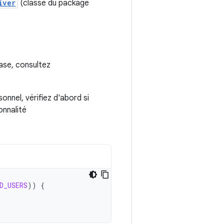
iver
(classe du package
ase, consultez
onnel, vérifiez d'abord si
onnalité
D_USERS
))
{