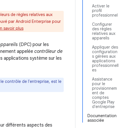
Activer le
profil
leurs de règles relatives aux
professionnel
ouvé par Android Enterprise pour
Configurer
n savoir plus
des règles
relatives aux
appareils
appareils
(DPC) pour les
Appliquer des
iennement appelée
contrôleur de
configuration
s gérées aux
les applications système sur les
applications
professionnell
es
Assistance
le contrôle de l'entreprise, est le
pour le
provisionnem
ent de
comptes
Google Play
d'entreprise
Documentation
associée
sur différents aspects des