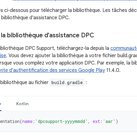
es ci-dessous pour télécharger la bibliothèque. Les tâches dé
 la bibliothèque d'assistance DPC.
 la bibliothèque d'assistance DPC
 bibliothèque DPC Support, téléchargez-la depuis la
communauté
ise
. Vous devez ajouter la bibliothèque à votre fichier build.gra
sque vous compilez votre application DPC. Par exemple, la bib
iente d'authentification des services Google Play
11.4.0.
 bibliothèque au fichier
build.gradle
:
y
Kotlin
entation
(
name:
'dpcsupport-yyyymmdd'
,
ext:
'aar'
)