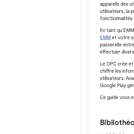
appareils des u
utilisateurs, l
fonctionnalités 
En tant qu'EMM,
EMM
et votre se
passerelle entr
effectuer diver
Le DPC crée et
chiffre les inf
utilisateurs. A
Google Play géré 
Ce guide vous e
Bibliothè