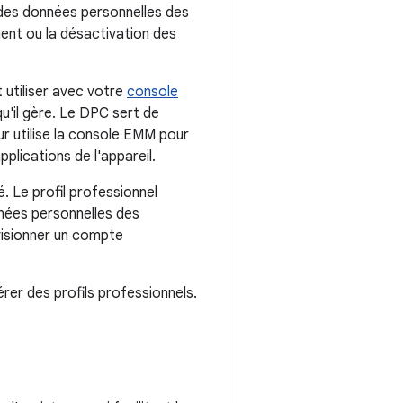
l des données personnelles des
ment ou la désactivation des
 utiliser avec votre
console
qu'il gère. Le DPC sert de
ur utilise la console EMM pour
plications de l'appareil.
llé. Le profil professionnel
nnées personnelles des
ovisionner un compte
er des profils professionnels.