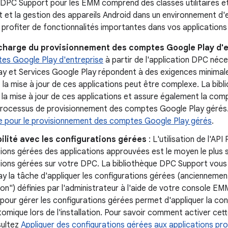
 DPC Support pour les EMM comprend des classes utilitaires et d
 et la gestion des appareils Android dans un environnement d'e
profiter de fonctionnalités importantes dans vos applications
 charge du provisionnement des comptes Google Play d'
es Google Play d'entreprise
à partir de l'application DPC néce
ay et Services Google Play répondent à des exigences minimale
 la mise à jour de ces applications peut être complexe. La bi
la mise à jour de ces applications et assure également la comp
processus de provisionnement des comptes Google Play gérés. 
e pour le provisionnement des comptes Google Play gérés
.
ilité avec les configurations gérées
: L'utilisation de l'AP
ions gérées des applications approuvées est le moyen le plus 
tions gérées sur votre DPC. La bibliothèque DPC Support vous
y la tâche d'appliquer les configurations gérées (anciennemen
ion") définies par l'administrateur à l'aide de votre console EMM.
our gérer les configurations gérées permet d'appliquer la conf
omique lors de l'installation. Pour savoir comment activer cet
ultez
Appliquer des configurations gérées aux applications pro