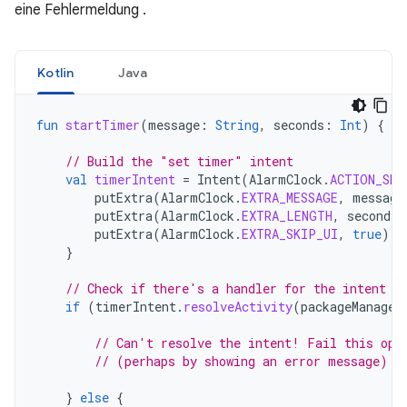
eine Fehlermeldung .
Kotlin
Java
fun
startTimer
(
message
:
String
,
seconds
:
Int
)
{
// Build the "set timer" intent
val
timerIntent
=
Intent
(
AlarmClock
.
ACTION_SET
putExtra
(
AlarmClock
.
EXTRA_MESSAGE
,
message
putExtra
(
AlarmClock
.
EXTRA_LENGTH
,
seconds
)
putExtra
(
AlarmClock
.
EXTRA_SKIP_UI
,
true
)
}
// Check if there's a handler for the intent
if
(
timerIntent
.
resolveActivity
(
packageManager
// Can't resolve the intent! Fail this ope
// (perhaps by showing an error message)
}
else
{