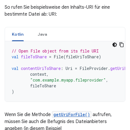
So rufen Sie beispielsweise den Inhalts-URI für eine
bestimmte Datei ab: URI:
Kotlin
Java
// Open File object from its file URI
val
fileToShare
=
File
(
fileUriToShare
)
val
contentUriToShare
:
Uri
=
FileProvider
.
getUriFo
context
,
"com.example.myapp.fileprovider"
,
fileToShare
)
Wenn Sie die Methode
getUriForFile()
aufrufen,
müssen Sie auch die Befugnis des Dateianbieters
angeben (in diesem Beispiel