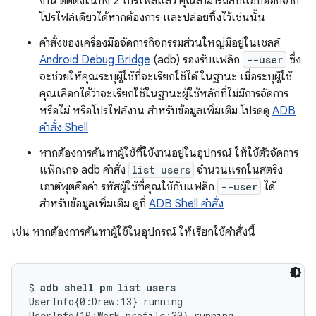
งาน ติดตั้งในทั้ง 2 โปรไฟล์แล้ว คุณสามารถลบแอปออกจาก
โปรไฟล์เดียวได้หากต้องการ และปล่อยทิ้งไว้เช่นนั้น
คำสั่งของเครื่องมือจัดการกิจกรรมส่วนใหญ่มีอยู่ในเชลล์
Android Debug Bridge
(adb) รองรับแฟล็ก
--user
ซึ่ง
จะช่วยให้คุณระบุผู้ใช้ที่จะเรียกใช้ได้ ในฐานะ เมื่อระบุผู้ใช้
คุณเลือกได้ว่าจะเรียกใช้ในฐานะผู้ใช้หลักที่ไม่มีการจัดการ
หรือไม่ หรือโปรไฟล์งาน สำหรับข้อมูลเพิ่มเติม โปรดดู
ADB
คำสั่ง Shell
หากต้องการค้นหาผู้ใช้ที่ใช้งานอยู่ในอุปกรณ์ ให้ใช้ตัวจัดการ
แพ็กเกจ adb คำสั่ง
list users
จำนวนแรกในสตริง
เอาต์พุตคือค่า รหัสผู้ใช้ที่คุณใช้กับแฟล็ก
--user
ได้
สำหรับข้อมูลเพิ่มเติม ดูที่
ADB Shell คำสั่ง
เช่น หากต้องการค้นหาผู้ใช้ในอุปกรณ์ ให้เรียกใช้คำสั่งนี้
$ 
adb shell pm list users
UserInfo{0:Drew:13} running

UserInfo{10:Work profile:30} running