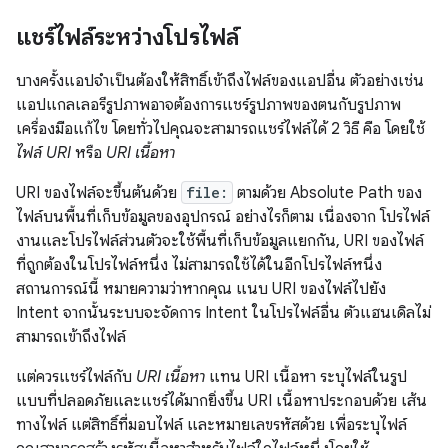
แชร์ไฟล์ระหว่างโปรไฟล์
บางครั้งแอปจำเป็นต้องให้สิทธิ์เข้าถึงไฟล์ของแอปอื่น ตัวอย่างเช่น
แอปแกลเลอรีรูปภาพอาจต้องการแชร์รูปภาพของตนกับรูปภาพ
เครื่องมือแก้ไข โดยทั่วไปคุณจะสามารถแชร์ไฟล์ได้ 2 วิธี คือ โดยใช้
ไฟล์ URI
หรือ
URI เนื้อหา
URI ของไฟล์จะขึ้นต้นด้วย
file:
ตามด้วย Absolute Path ของ
ไฟล์บนพื้นที่เก็บข้อมูลของอุปกรณ์ อย่างไรก็ตาม เนื่องจาก โปรไฟล์
งานและโปรไฟล์ส่วนตัวจะใช้พื้นที่เก็บข้อมูลแยกกัน, URI ของไฟล์
ที่ถูกต้องในโปรไฟล์หนึ่ง ไม่สามารถใช้ได้ในอีกโปรไฟล์หนึ่ง
สถานการณ์นี้ หมายความว่าหากคุณ แนบ URI ของไฟล์ไปยัง
Intent จากนั้นระบบจะจัดการ Intent ในโปรไฟล์อื่น ตัวแฮนเดิลไม่
สามารถเข้าถึงไฟล์
แต่ควรแชร์ไฟล์กับ
URI เนื้อหา
แทน URI เนื้อหา ระบุไฟล์ในรูป
แบบที่ปลอดภัยและแชร์ได้มากยิ่งขึ้น URI เนื้อหาประกอบด้วย เส้น
ทางไฟล์ แต่สิทธิ์ที่มอบไฟล์ และหมายเลขรหัสด้วย เพื่อระบุไฟล์