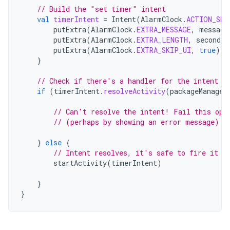
// Build the "set timer" intent
val
timerIntent
=
Intent
(
AlarmClock
.
ACTION_SET
putExtra
(
AlarmClock
.
EXTRA_MESSAGE
,
message
putExtra
(
AlarmClock
.
EXTRA_LENGTH
,
seconds
)
putExtra
(
AlarmClock
.
EXTRA_SKIP_UI
,
true
)
}
// Check if there's a handler for the intent
if
(
timerIntent
.
resolveActivity
(
packageManager
// Can't resolve the intent! Fail this ope
// (perhaps by showing an error message)
}
else
{
// Intent resolves, it's safe to fire it o
startActivity
(
timerIntent
)
}
}