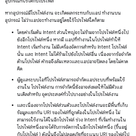
อุปกรณ์ที่ใช้ได้กับโปรไฟล์
หากอุปกรณ์มีโปรไฟล์งาน จะเกิดผลกระทบกับแอป ทำงานบน
อุปกรณ์ ไม่ว่าแอปจะทำงานอยู่โดยใช้โปรไฟล์ใดก็ตาม
โดยค่าเริ่มต้น Intent ส่วนใหญ่จะไม่ข้ามจากโปรไฟล์หนึ่งไป
ยังอีกโปรไฟล์หนึ่ง หากมี แอปที่ทำงานในโปรไฟล์ทำให้
Intent เริ่มทำงาน ไม่มีเครื่องจัดการสำหรับ Intent โปรไฟล์
นั้น และ Intent ไม่ได้ข้ามไปยังโปรไฟล์อื่น เนื่องจากข้อจำกัด
ด้านโปรไฟล์ คำขอจึงล้มเหลวและแอปอาจปิดลง โดยไม่คาด
คิด
ผู้ดูแลระบบไอทีโปรไฟล์สามารถจำกัดแอประบบที่พร้อมใช้
งานใน โปรไฟล์งาน การจำกัดนี้ยังอาจส่งผลให้ไม่มีตัวแฮ
นเดิลสำหรับ จุดประสงค์ทั่วไปบางอย่างในโปรไฟล์งาน
และเนื่องจากโปรไฟล์ส่วนตัวและโปรไฟล์งานจะมีพื้นที่เก็บ
ข้อมูลแยกกัน URI ของไฟล์ที่ถูกต้องในโปรไฟล์หนึ่ง ไม่
สามารถใช้งานได้ในอีกโปรไฟล์ ช่วง Intent ที่เริ่มทำงานใน
โปรไฟล์หนึ่งอาจได้รับการจัดการในอีกโปรไฟล์หนึ่ง (ขึ้นอยู่
กับโปรไฟล์ ) ดังนั้นจึงไม่ปลอดภัยที่จะแนบ URI ของไฟล์ไป