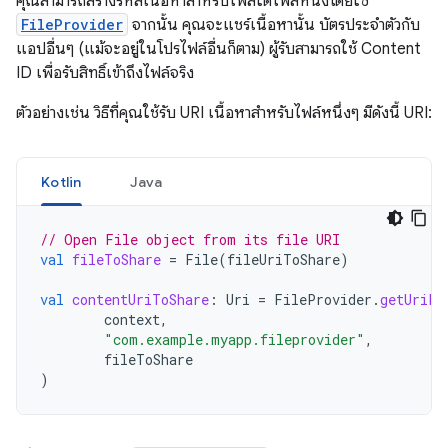
คุณสามารถสร้างรหัสเนื้อหาสำหรับไฟล์ใดไฟล์หนึ่งโดยใช้
FileProvider
จากนั้น คุณจะแชร์เนื้อหานั้น บัตรประจำตัวกับ
แอปอื่นๆ (แม้จะอยู่ในโปรไฟล์อื่นก็ตาม) ผู้รับสามารถใช้ Content
ID เพื่อรับสิทธิ์เข้าถึงไฟล์จริง
ตัวอย่างเช่น วิธีที่คุณใช้รับ URI เนื้อหาสำหรับไฟล์หนึ่งๆ มีดังนี้ URI:
Kotlin
Java
// Open File object from its file URI
val
fileToShare
=
File
(
fileUriToShare
)
val
contentUriToShare
:
Uri
=
FileProvider
.
getUriFo
context
,
"com.example.myapp.fileprovider"
,
fileToShare
)