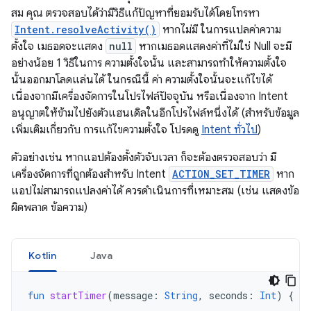
สม คุณ ตรวจสอบได้ว่ามีวิธีแก้ปัญหาที่ยอมรับได้โดยโทรหา
Intent.resolveActivity()
หากไม่มี ในการแปลค่าความ
ตั้งใจ เมธอดจะแสดง
null
หากเมธอดแสดงค่าที่ไม่ใช่ Null จะมี
อย่างน้อย 1 วิธีในการ ความตั้งใจนั้น และสามารถทำให้ความตั้งใจ
นั้นออกมาโลดแล่นได้ ในกรณีนี้ ค่า ความตั้งใจนั้นจะแก้ไขได้
เนื่องจากมีเครื่องจัดการในโปรไฟล์ปัจจุบัน หรือเนื่องจาก Intent
อนุญาตให้ข้ามไปยังตัวแฮนเดิลในอีกโปรไฟล์หนึ่งได้ (สำหรับข้อมูล
เพิ่มเติมเกี่ยวกับ การแก้ไขความตั้งใจ โปรดดู
Intent ทั่วไป
)
ตัวอย่างเช่น หากแอปต้องตั้งตัวจับเวลา ก็จะต้องตรวจสอบว่า มี
เครื่องจัดการที่ถูกต้องสำหรับ Intent
ACTION_SET_TIMER
หาก
แอปไม่สามารถแปลงค่าได้ ควรดำเนินการที่เหมาะสม (เช่น แสดงข้อ
ผิดพลาด ข้อความ)
Kotlin
Java
fun
startTimer
(
message
:
String
,
seconds
:
Int
)
{