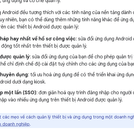
, ứng dụng và cơ chế quản lý.
 Android đều tương thích với các tính năng của nền tảng dành
uy nhiên, bạn có thể dùng thêm những tính năng khác để ứng d
rên các thiết bị Android được quản lý:
háp hay nhất về hồ sơ công việc
: sửa đổi ứng dụng Android
động tốt nhất trên thiết bị được quản lý.
 được quản lý
: sửa đổi ứng dụng của bạn để cho phép quản trị 
hể chỉ định chế độ cài đặt tuỳ chỉnh cho các ứng dụng của bạ
 chuyên dụng
: tối ưu hoá ứng dụng để có thể triển khai ứng dụ
ndroid dưới dạng kiosk.
p một lần (SSO)
: đơn giản hoá quy trình đăng nhập cho người 
ập vào nhiều ứng dụng trên thiết bị Android được quản lý.
 các mẹo về cách quản lý thiết bị và ứng dụng trong một doanh ngh
o doanh nghiệp
.