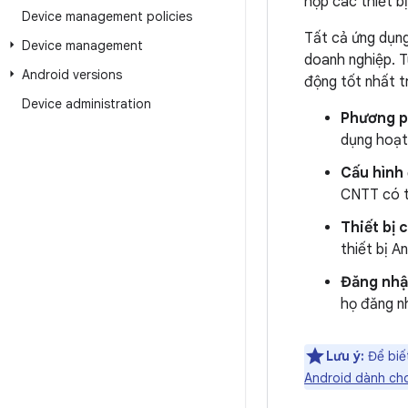
hợp các thiết bị
Device management policies
Tất cả ứng dụng
Device management
doanh nghiệp. T
Android versions
động tốt nhất t
Device administration
Phương p
dụng hoạt 
Cấu hình
CNTT có t
Thiết bị
thiết bị A
Đăng nhậ
họ đăng nh
Lưu ý:
Để biết
Android dành ch