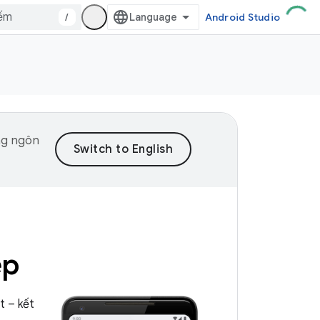
/
Android Studio
ng ngôn
ệp
t – kết