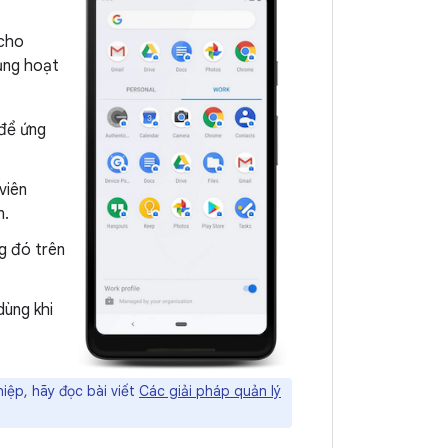
 cho
ụng hoạt
 để ứng
viên
n.
ng đó trên
dùng khi
iệp, hãy đọc bài viết
Các giải pháp quản lý