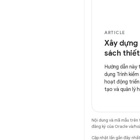
ARTICLE
Xây dựng 
sách thiết
Hướng dẫn này tr
dụng Trình kiểm
hoạt động triển
tạo và quản lý 
bị và tích hợp v
và cung cấp Tài
Nội dung và mã mẫu trên 
đăng ký của Oracle và/hoặ
Cập nhật lần gần đây nh