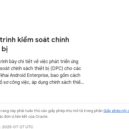
trình kiểm soát chính
 bị
ình bày chi tiết về việc phát triển ứng
 soát chính sách thiết bị (DPC) cho các
 khai Android Enterprise, bao gồm cách
hồ sơ công việc, áp dụng chính sách thiết
ới Thư viện hỗ trợ DPC để quản lý cấu hình
 khoản Google Play.
trang này phải tuân thủ các giấy phép như mô tả trong phần
Giấy phép nội 
c đơn vị liên kết của Oracle.
ất: 2025-07-27 UTC.