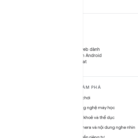
WeChat
Theo dõi trang web dành
cho Nhà phát triển Android
trên WeChat
TÌM HIỂU THÊM VỀ
KHÁM PHÁ
ANDROID
Trò chơi
Android
Công nghệ máy học
Android dành cho doanh
Sức khoẻ và thể dục
nghiệp
Camera và nội dung nghe nhìn
Bảo mật
Quyền riêng tư