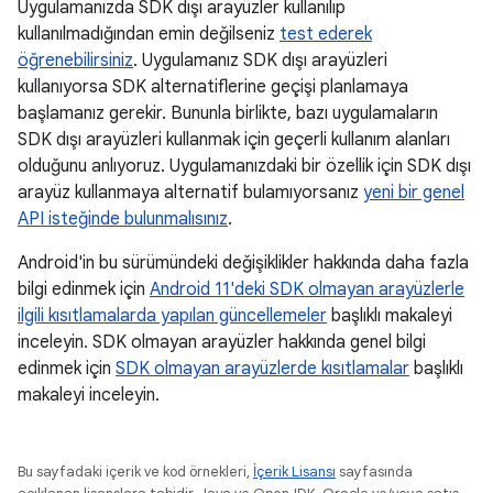
Uygulamanızda SDK dışı arayüzler kullanılıp
kullanılmadığından emin değilseniz
test ederek
öğrenebilirsiniz
. Uygulamanız SDK dışı arayüzleri
kullanıyorsa SDK alternatiflerine geçişi planlamaya
başlamanız gerekir. Bununla birlikte, bazı uygulamaların
SDK dışı arayüzleri kullanmak için geçerli kullanım alanları
olduğunu anlıyoruz. Uygulamanızdaki bir özellik için SDK dışı
arayüz kullanmaya alternatif bulamıyorsanız
yeni bir genel
API isteğinde bulunmalısınız
.
Android'in bu sürümündeki değişiklikler hakkında daha fazla
bilgi edinmek için
Android 11'deki SDK olmayan arayüzlerle
ilgili kısıtlamalarda yapılan güncellemeler
başlıklı makaleyi
inceleyin. SDK olmayan arayüzler hakkında genel bilgi
edinmek için
SDK olmayan arayüzlerde kısıtlamalar
başlıklı
makaleyi inceleyin.
Bu sayfadaki içerik ve kod örnekleri,
İçerik Lisansı
sayfasında