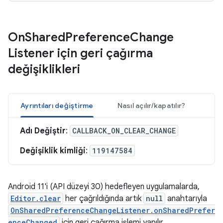
On
Shared
Preference
Change
Listener için geri çağırma
değişiklikleri
Ayrıntıları değiştirme
Nasıl açılır/kapatılır?
Adı Değiştir
:
CALLBACK_ON_CLEAR_CHANGE
Değişiklik kimliği
:
119147584
Android 11'i (API düzeyi 30) hedefleyen uygulamalarda,
Editor.clear
her çağrıldığında artık
null
anahtarıyla
OnSharedPreferenceChangeListener.onSharedPrefer
enceChanged
için geri çağırma işlemi yapılır.