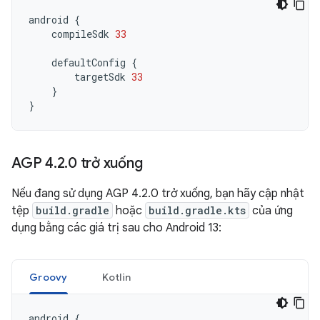
android
{
compileSdk
33
defaultConfig
{
targetSdk
33
}
}
AGP 4
.
2
.
0 trở xuống
Nếu đang sử dụng AGP 4.2.0 trở xuống, bạn hãy cập nhật
tệp
build.gradle
hoặc
build.gradle.kts
của ứng
dụng bằng các giá trị sau cho Android 13:
Groovy
Kotlin
android
{