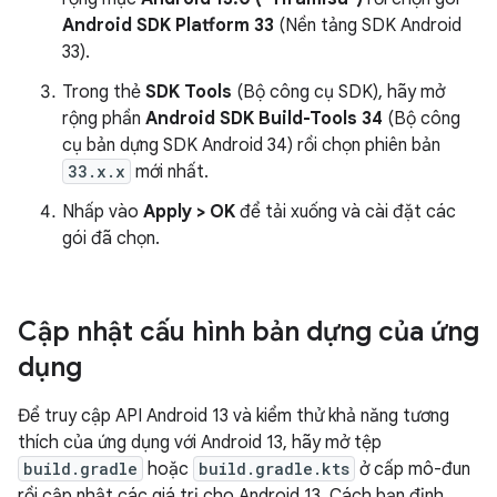
Android SDK Platform 33
(Nền tảng SDK Android
33).
Trong thẻ
SDK Tools
(Bộ công cụ SDK), hãy mở
rộng phần
Android SDK Build-Tools 34
(Bộ công
cụ bản dựng SDK Android 34) rồi chọn phiên bản
33.x.x
mới nhất.
Nhấp vào
Apply > OK
để tải xuống và cài đặt các
gói đã chọn.
Cập nhật cấu hình bản dựng của ứng
dụng
Để truy cập API Android 13 và kiểm thử khả năng tương
thích của ứng dụng với Android 13, hãy mở tệp
build.gradle
hoặc
build.gradle.kts
ở cấp mô-đun
rồi cập nhật các giá trị cho Android 13. Cách bạn định