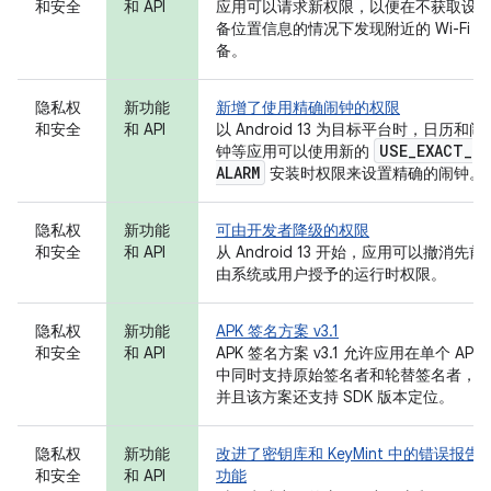
和安全
和 API
应用可以请求新权限，以便在不获取设
备位置信息的情况下发现附近的 Wi-Fi 设
备。
隐私权
新功能
新增了使用精确闹钟的权限
和安全
和 API
以 Android 13 为目标平台时，日历和闹
USE
_
EXACT
_
钟等应用可以使用新的
ALARM
安装时权限来设置精确的闹钟。
隐私权
新功能
可由开发者降级的权限
和安全
和 API
从 Android 13 开始，应用可以撤消先前
由系统或用户授予的运行时权限。
隐私权
新功能
APK 签名方案 v3.1
和安全
和 API
APK 签名方案 v3.1 允许应用在单个 APK
中同时支持原始签名者和轮替签名者，
并且该方案还支持 SDK 版本定位。
隐私权
新功能
改进了密钥库和 KeyMint 中的错误报告
和安全
和 API
功能