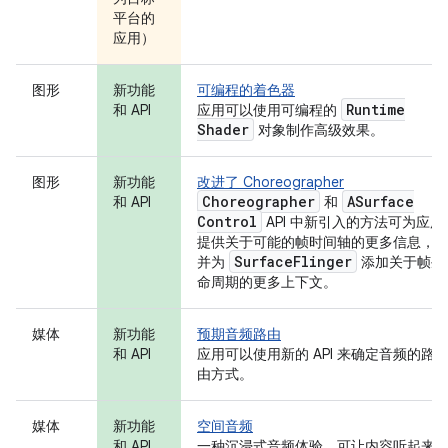
平台的
应用）
图形
新功能
可编程的着色器
Runtime
和 API
应用可以使用可编程的
Shader
对象制作高级效果。
图形
新功能
改进了 Choreographer
Choreographer
ASurface
和 API
和
Control
API 中新引入的方法可为应用
提供关于可能的帧时间轴的更多信息，
Surface
Flinger
并为
添加关于帧生
命周期的更多上下文。
媒体
新功能
预期音频路由
和 API
应用可以使用新的 API 来确定音频的路
由方式。
媒体
新功能
空间音频
和 API
一种沉浸式音频体验，可让内容听起来