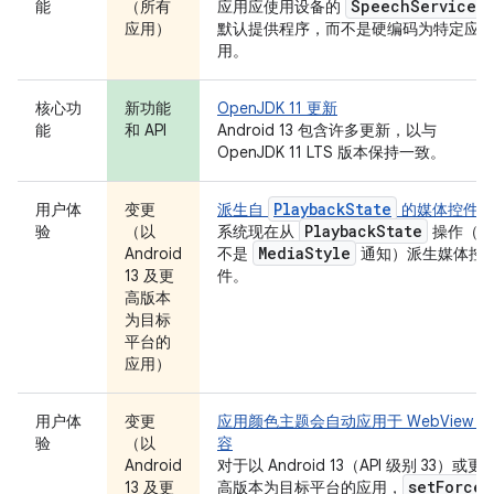
Speech
Service
能
（所有
应用应使用设备的
应用）
默认提供程序，而不是硬编码为特定应
用。
核心功
新功能
OpenJDK 11 更新
能
和 API
Android 13 包含许多更新，以与
OpenJDK 11 LTS 版本保持一致。
PlaybackState
用户体
变更
派生自
的媒体控件
Playback
State
验
（以
系统现在从
操作（而
Media
Style
Android
不是
通知）派生媒体控
13 及更
件。
高版本
为目标
平台的
应用）
用户体
变更
应用颜色主题会自动应用于 WebView 内
验
（以
容
Android
对于以 Android 13（API 级别 33）或更
set
Force
13 及更
高版本为目标平台的应用，