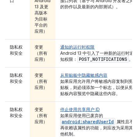
口
Android
接口列表（基于与 Android 开发者之间
13 及更
的协作以及最新的内部测试）。
高版本
为目标
平台的
应用）
隐私权
变更
通知的运行时权限
和安全
（所有
Android 13 中引入了一种新的运行时通
POST
_
NOTIFICATIONS
应用）
知权限：
。
隐私权
变更
从剪贴板中隐藏敏感内容
和安全
（所有
如果应用允许用户将敏感内容复制到剪
应用）
贴板，则必须添加一个标志，以便从剪
贴板内容预览中隐藏这些内容。
隐私权
变更
停止使用共享用户 ID
和安全
（所有
如果应用使用已废弃的
android:sharedUserId
应用）
属性且不
再依赖该属性的功能，则应改为采用其
他机制。