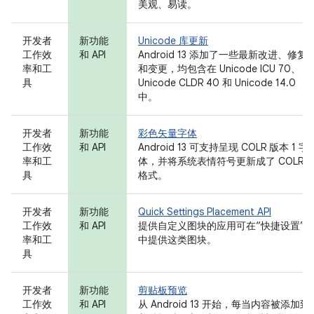
美观、易读。
开发者
新功能
Unicode 库更新
工作效
和 API
Android 13 添加了一些最新改进、修复
率和工
和变更，均包含在 Unicode ICU 70、
具
Unicode CLDR 40 和 Unicode 14.0
中。
开发者
新功能
彩色矢量字体
工作效
和 API
Android 13 可支持呈现 COLR 版本 1 字
率和工
体，并将系统表情符号更新成了 COLRv1
具
格式。
开发者
新功能
Quick Settings Placement API
工作效
和 API
提供自定义图块的应用可在“快捷设置”
率和工
中提供这类图块。
具
开发者
新功能
剪贴板预览
工作效
和 API
从 Android 13 开始，每当内容被添加到