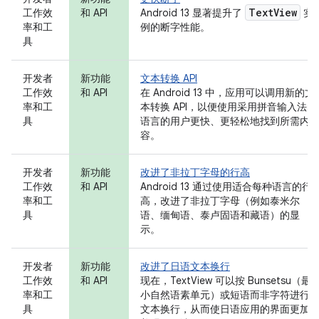
Text
View
工作效
和 API
Android 13 显著提升了
实
率和工
例的断字性能。
具
开发者
新功能
文本转换 API
工作效
和 API
在 Android 13 中，应用可以调用新的文
率和工
本转换 API，以便使用采用拼音输入法的
具
语言的用户更快、更轻松地找到所需内
容。
开发者
新功能
改进了非拉丁字母的行高
工作效
和 API
Android 13 通过使用适合每种语言的行
率和工
高，改进了非拉丁字母（例如泰米尔
具
语、缅甸语、泰卢固语和藏语）的显
示。
开发者
新功能
改进了日语文本换行
工作效
和 API
现在，TextView 可以按 Bunsetsu（最
率和工
小自然语素单元）或短语而非字符进行
具
文本换行，从而使日语应用的界面更加