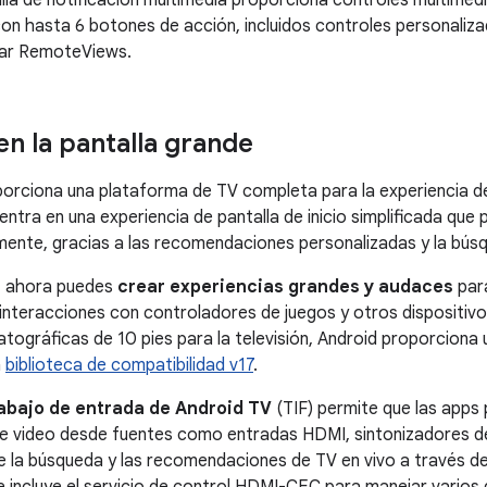
illa de notificación multimedia proporciona controles multime
con hasta 6 botones de acción, incluidos controles personaliz
sar RemoteViews.
en la pantalla grande
orciona una plataforma de TV completa para la experiencia de 
ntra en una experiencia de pantalla de inicio simplificada que 
mente, gracias a las recomendaciones personalizadas y la bús
, ahora puedes
crear experiencias grandes y audaces
para
r interacciones con controladores de juegos y otros dispositiv
atográficas de 10 pies para la televisión, Android proporciona
a
biblioteca de compatibilidad v17
.
abajo de entrada de Android TV
(TIF) permite que las apps
de video desde fuentes como entradas HDMI, sintonizadores d
 la búsqueda y las recomendaciones de TV en vivo a través d