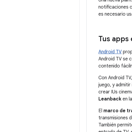
Una nueva plant
notificaciones 
es necesario u
Tus apps 
Android TV
prop
Android TV se ce
contenido fácil
Con Android TV
juego, y admiti
crear IUs cinem
Leanback
en l
El
marco de tr
transmisiones 
También permite