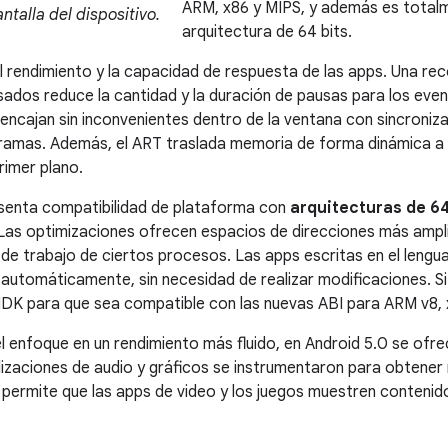
ARM, x86 y MIPS, y además es total
antalla del dispositivo.
arquitectura de 64 bits.
l rendimiento y la capacidad de respuesta de las apps. Una rec
ados reduce la cantidad y la duración de pausas para los eve
encajan sin inconvenientes dentro de la ventana con sincroniza
amas. Además, el ART traslada memoria de forma dinámica a fi
rimer plano.
esenta compatibilidad de plataforma con
arquitecturas de 64
 Las optimizaciones ofrecen espacios de direcciones más ampl
 de trabajo de ciertos procesos. Las apps escritas en el leng
 automáticamente, sin necesidad de realizar modificaciones. Si
DK para que sea compatible con las nuevas ABI para ARM v8, 
l enfoque en un rendimiento más fluido, en Android 5.0 se ofre
lizaciones de audio y gráficos se instrumentaron para obtene
e permite que las apps de video y los juegos muestren contenid