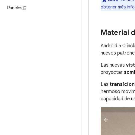
obtener más info
Paneles ⍈
Material 
Android 5.0 inc
nuevos patrones
Las nuevas
vis
proyectar
somb
Las
transicion
hermoso movimie
capacidad de u