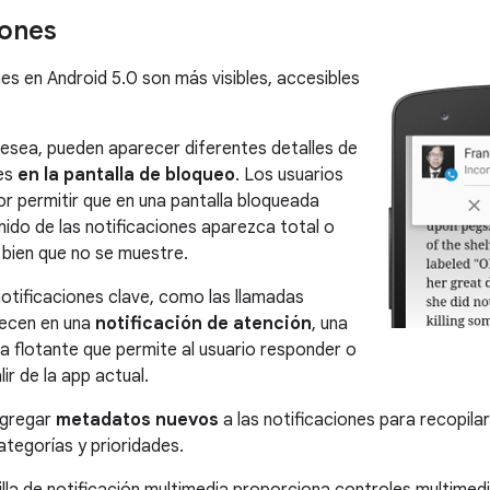
iones
nes en Android 5.0 son más visibles, accesibles
 desea, pueden aparecer diferentes detalles de
nes
en la pantalla de bloqueo
. Los usuarios
r permitir que en una pantalla bloqueada
nido de las notificaciones aparezca total o
 bien que no se muestre.
notificaciones clave, como las llamadas
recen en una
notificación de atención
, una
 flotante que permite al usuario responder o
lir de la app actual.
agregar
metadatos nuevos
a las notificaciones para recopil
categorías y prioridades.