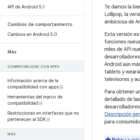
Te damos la bie
API de Android 5
.
1
Lollipop, la ver
ambiciosa de An
Cambios de comportamiento
Esta versión es
Cambios en Android 5
.
0
funciones nueva
miles de API nu
Más
desarrolladores
Android aún más
COMPATIBILIDAD CON APPS
tablets y weara
televisores y au
Información acerca de la
compatibilidad con apps ⍈
Para obtener u
Herramientas del marco de
detallado de la
compatibilidad ⍈
desarrolladores
Restricciones en interfaces que no
Descripción gen
pertenecen al SDK ⍈
para consumid
MÁS
Nota:
La actu