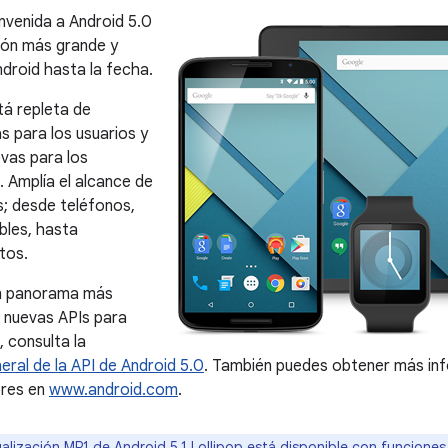
nvenida a Android 5.0
sión más grande y
droid hasta la fecha.
tá repleta de
s para los usuarios y
evas para los
. Amplía el alcance de
; desde teléfonos,
bles, hasta
tos.
n panorama más
s nuevas APIs para
, consulta la
eral de la API de Android 5.0
. También puedes obtener más in
ores en
www.android.com
.
alización MR1 de Android 5.1 Lollipop está disponible con funciones