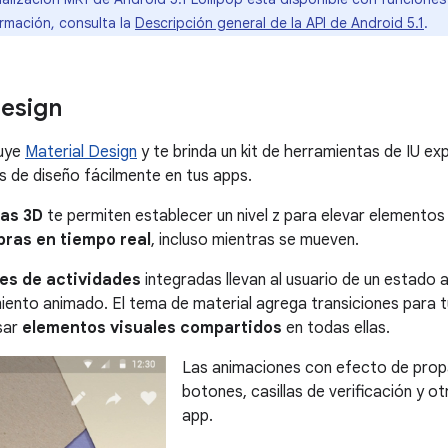
rmación, consulta la
Descripción general de la API de Android 5.1
.
design
luye
Material Design
y te brinda un kit de herramientas de IU ex
 de diseño fácilmente en tus apps.
tas 3D
te permiten establecer un nivel z para elevar elementos d
ras en tiempo real
, incluso mientras se mueven.
es de actividades
integradas llevan al usuario de un estado 
nto animado. El tema de material agrega transiciones para tus
sar
elementos visuales compartidos
en todas ellas.
Las animaciones con efecto de prop
botones, casillas de verificación y ot
app.