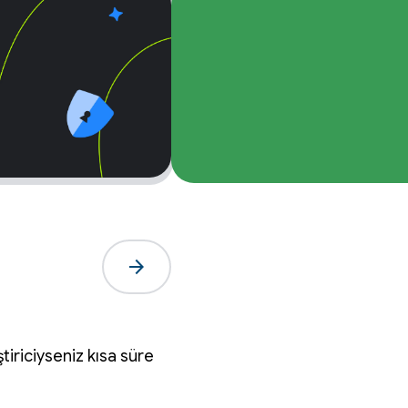
arrow_forward
tiriciyseniz kısa süre