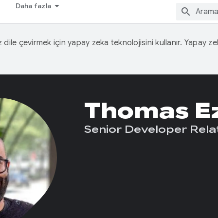
Daha fazla
iz dile çevirmek için yapay zeka teknolojisini kullanır. Yapay z
Thomas E
Senior Developer Rela