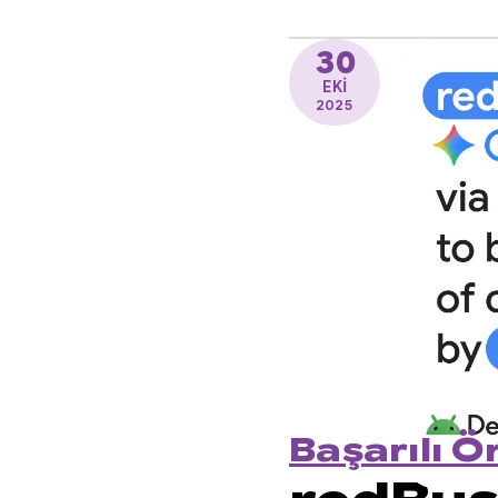
30
EKI
2025
Başarılı Ö