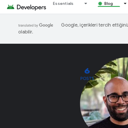
Essentials
Blog
Google, içerikleri tercih ettiğin
olabilir.
6
POSTS