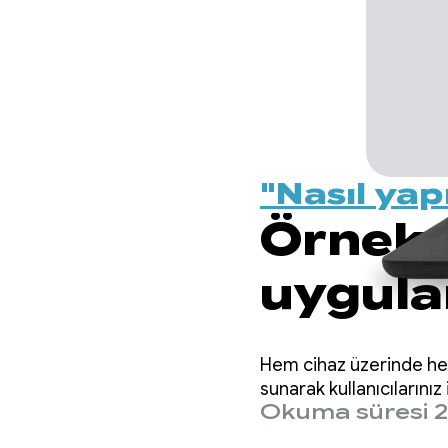
"Nasıl yap
Örnek 
uygula
yapay 
Hem cihaz üzerinde hem
sunarak kullanıcılarını
Okuma süresi 2