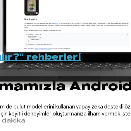
ılır?" rehberleri
katalog
mamızla Android
zekayı keşfedin
 de bulut modellerini kullanan yapay zeka destekli özel
z için keyifli deneyimler oluşturmanıza ilham vermek iste
 dakika