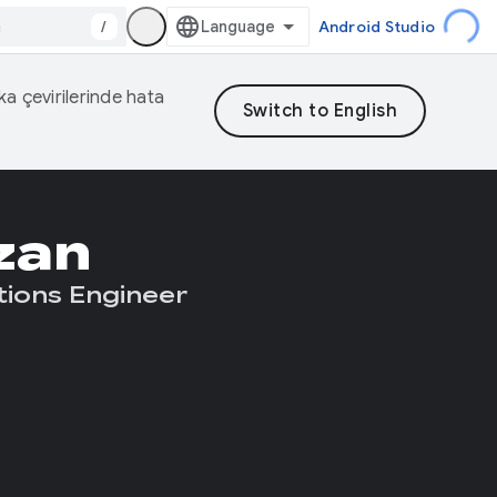
/
Android Studio
eka çevirilerinde hata
zan
tions Engineer