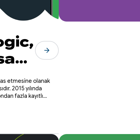
ogic,
arrow_forward
sa
takas etmesine olanak
ıdır. 2015 yılında
dan fazla kayıtlı
ldu