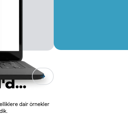
arrow_forward
'de
liklere dair örnekler
dik.