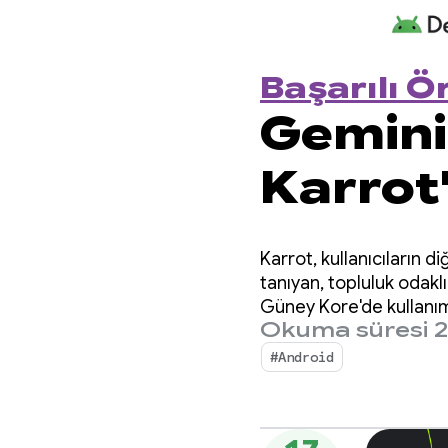
Başarılı Ö
Gemini 
Karrot
bir sür
Karrot, kullanıcıların 
oluştur
tanıyan, topluluk odaklı
Güney Kore'de kullanıma
Okuma süresi 2
kullanıcıya ulaştı.
artırm
#Android