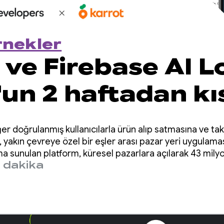
rnekler
ve Firebase AI L
'un 2 haftadan kı
ede çeviri özelliği
diğer doğrulanmış kullanıcılarla ürün alıp satmasına ve 
arak satışlarını
, yakın çevreye özel bir eşler arası pazar yeri uygulamas
 sunulan platform, küresel pazarlara açılarak 43 milyon
 dakika
asına yardımcı o