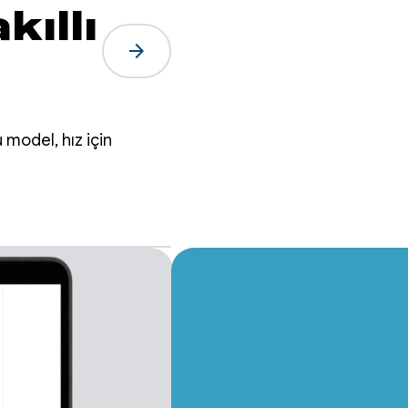
kıllı
arrow_forward
 model, hız için