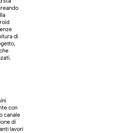
d sta
 creando
lla
roid
genze
itura di
getto,
 che
zati.
ini
ente con
ro canale
ione di
nti lavori