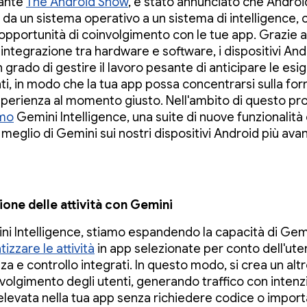
rante
The Android Show
, è stato annunciato che Androi
da un sistema operativo a un sistema di intelligence,
opportunità di coinvolgimento con le tue app. Grazie a
integrazione tra hardware e software, i dispositivi And
 grado di gestire il lavoro pesante di anticipare le esi
ti, in modo che la tua app possa concentrarsi sulla forn
perienza al momento giusto. Nell'ambito di questo pro
mo
Gemini Intelligence, una suite di nuove funzionalità
 meglio di Gemini sui nostri dispositivi Android più avan
ne delle attività con Gemini
i Intelligence, stiamo espandendo la capacità di Gem
izzare le attività
in app selezionate per conto dell'ut
a e controllo integrati. In questo modo, si crea un alt
nvolgimento degli utenti, generando traffico con intenz
elevata nella tua app senza richiedere codice o importa