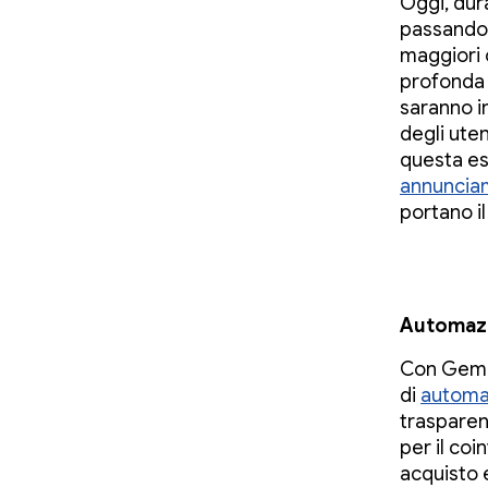
Oggi, du
passando 
maggiori 
profonda 
saranno in
degli uten
questa es
annuncia
portano il
Automazio
Con Gemin
di
automat
trasparenz
per il coi
acquisto 