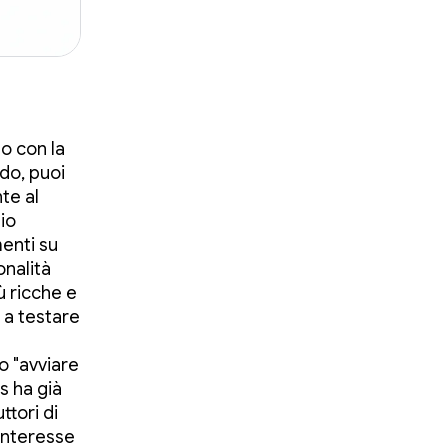
o con la
do, puoi
te al
io
menti su
onalità
ù ricche e
 a testare
o "avviare
s ha già
ttori di
 interesse