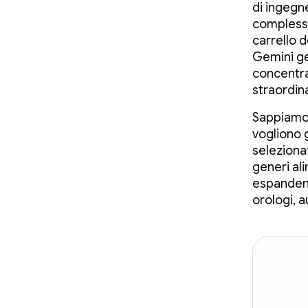
di ingegn
complesse
carrello d
Gemini ges
concentrar
straordin
Sappiamo 
vogliono 
selezionat
generi ali
espandendo
orologi, a