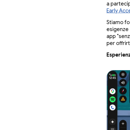
a parteci
Early Acc
Stiamo fo
esigenze 
app "senza
per offri
Esperienz