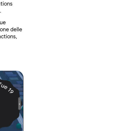
tions
.
tue
ione delle
nctions,