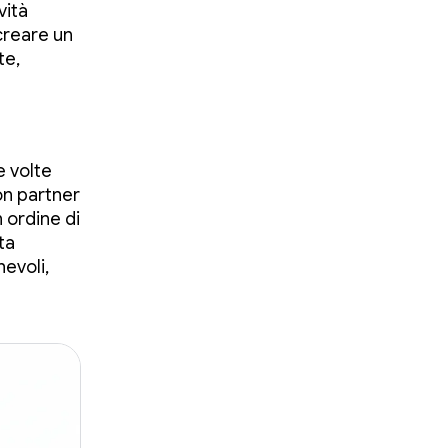
vità
creare un
te,
e volte
on partner
n ordine di
ta
hevoli,