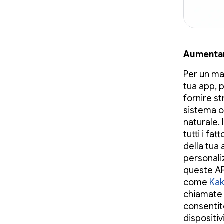
Aumentar
Per un ma
tua app, p
fornire st
sistema op
naturale.
tutti i fa
della tua 
personali
queste API
come
Kak
chiamate 
consentito
dispositiv