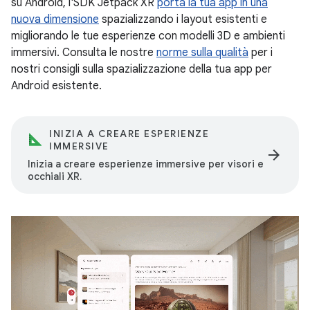
su Android, l'SDK Jetpack XR
porta la tua app in una
nuova dimensione
spazializzando i layout esistenti e
migliorando le tue esperienze con modelli 3D e ambienti
immersivi. Consulta le nostre
norme sulla qualità
per i
nostri consigli sulla spazializzazione della tua app per
Android esistente.
INIZIA A CREARE ESPERIENZE
IMMERSIVE
arrow_forward
Inizia a creare esperienze immersive per visori e
occhiali XR.