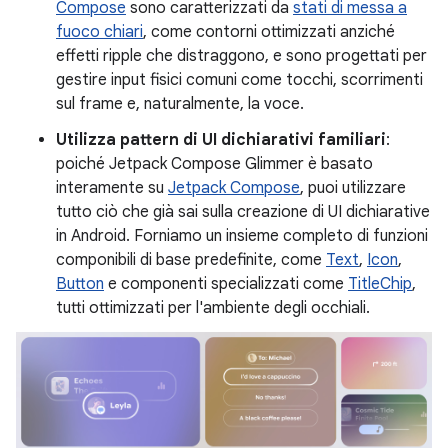
Compose
sono caratterizzati da
stati di messa a
fuoco chiari
, come contorni ottimizzati anziché
effetti ripple che distraggono, e sono progettati per
gestire input fisici comuni come tocchi, scorrimenti
sul frame e, naturalmente, la voce.
Utilizza pattern di UI dichiarativi familiari
:
poiché Jetpack Compose Glimmer è basato
interamente su
Jetpack Compose
, puoi utilizzare
tutto ciò che già sai sulla creazione di UI dichiarative
in Android. Forniamo un insieme completo di funzioni
componibili di base predefinite, come
Text
,
Icon
,
Button
e componenti specializzati come
TitleChip
,
tutti ottimizzati per l'ambiente degli occhiali.