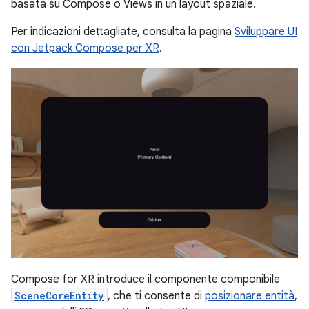
basata su Compose o Views in un layout spaziale.
Per indicazioni dettagliate, consulta la pagina
Sviluppare UI
con Jetpack Compose per XR
.
Compose for XR introduce il componente componibile
SceneCoreEntity
, che ti consente di
posizionare entità
,