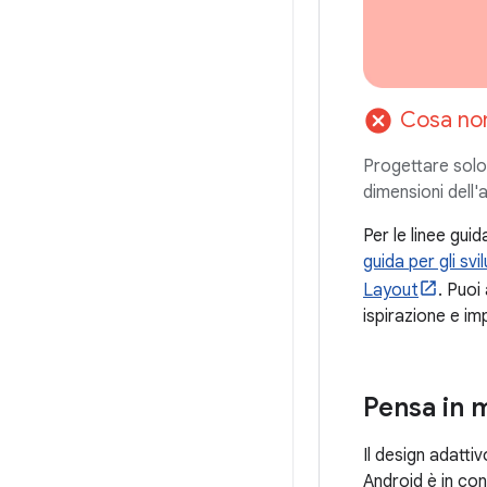
cancel
Cosa no
Progettare solo 
dimensioni dell'
Per le linee gui
guida per gli sv
Layout
. Puoi
ispirazione e im
Pensa in 
Il design adatti
Android è in co