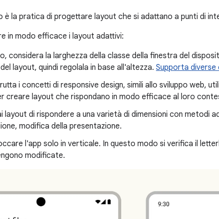
o è la pratica di progettare layout che si adattano a punti di inte
 in modo efficace i layout adattivi:
to, considera la larghezza della classe della finestra del dispos
del layout, quindi regolala in base all'altezza.
Supporta diverse 
utta i concetti di responsive design, simili allo sviluppo web, uti
 per creare layout che rispondano in modo efficace al loro conte
i layout di rispondere a una varietà di dimensioni con metodi ada
zione, modifica della presentazione.
loccare l'app solo in verticale. In questo modo si verifica il let
engono modificate.