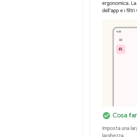
ergonomica. La g
dell'app e i filt
check_circle
Cosa fa
Imposta una lar
larghezza.