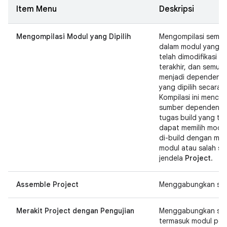
Item Menu
Deskripsi
Mengompilasi Modul yang Dipilih
Mengompilasi semua 
dalam modul yang dip
telah dimodifikasi se
terakhir, dan semua
menjadi dependensi 
yang dipilih secara r
Kompilasi ini mencak
sumber dependen d
tugas build yang ter
dapat memilih modu
di-build dengan mem
modul atau salah sat
jendela
Project
.
Assemble Project
Menggabungkan sem
Merakit Project dengan Pengujian
Menggabungkan sem
termasuk modul peng