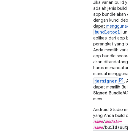
Jika varian build yan
adalah jenis build 
app bundle akan di
dengan kunci debug
dapat
menggunaka
bundletool
untuk
aplikasi dari app bu
perangkat yang terh
Anda memilih varian r
app bundle secara d
akan ditandatangan
harus menandatanga
manual menggunak
jarsigner
. At
dapat memilih
Build
Signed Bundle/APK
menu.
Android Studio men
yang Anda build di
name
/
module-
name
/build/outpu