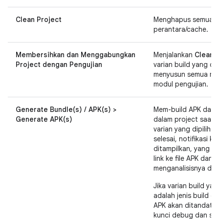
Clean Project
Menghapus semua fil
perantara/cache.
Membersihkan dan Menggabungkan
Menjalankan
Clean 
Project dengan Pengujian
varian build yang dipi
menyusun semua mod
modul pengujian.
Generate Bundle(s) / APK(s) >
Mem-build APK dari
Generate APK(s)
dalam project saat i
varian yang dipilih. 
selesai, notifikasi k
ditampilkan, yang m
link ke file APK dan l
menganalisisnya di
A
Jika varian build yan
adalah jenis build 
APK akan ditandata
kunci debug dan siap