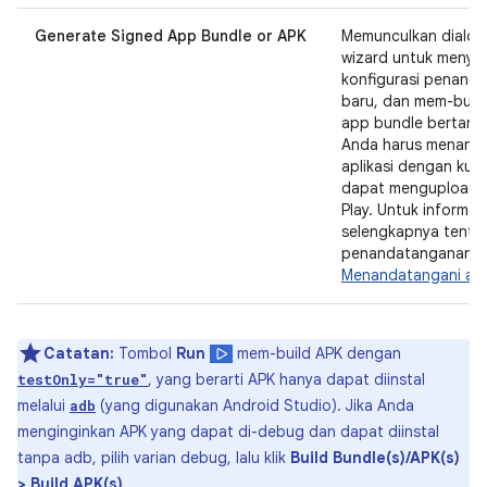
Generate Signed App Bundle or APK
Memunculkan dialo
wizard untuk menyi
konfigurasi penand
baru, dan mem-buil
app bundle bertand
Anda harus menand
aplikasi dengan kunci
dapat menguploadn
Play. Untuk informas
selengkapnya tenta
penandatanganan apl
Menandatangani apl
Catatan:
Tombol
Run
mem-build APK dengan
, yang berarti APK hanya dapat diinstal
testOnly="true"
melalui
(yang digunakan Android Studio). Jika Anda
adb
menginginkan APK yang dapat di-debug dan dapat diinstal
tanpa adb, pilih varian debug, lalu klik
Build Bundle(s)/APK(s)
> Build APK(s)
.