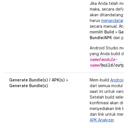
Jika Anda telah memili
maka, secara defaul
akan ditandatangan
harus
menandatanga
secara manual. Atau
memilih
Build > Gen
Bundle/APK
dari pan
Android Studio men
yang Anda build di
name
/
module-
name
/build/outpu
Generate Bundle(s) / APK(s) >
Mem-build
Android 
Generate Bundle(s)
dari semua modul da
saat ini untuk varian 
Setelah build selesai,
konfirmasi akan dita
menyediakan link ke
dan link untuk menga
APK Analyzer
.