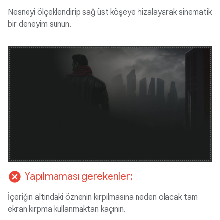
Nesneyi ölçeklendirip sağ üst köşeye hizalayarak sinematik
bir deneyim sunun.
cancel
Yapılmaması gerekenler:
İçeriğin altındaki öznenin kırpılmasına neden olacak tam
ekran kırpma kullanmaktan kaçının.