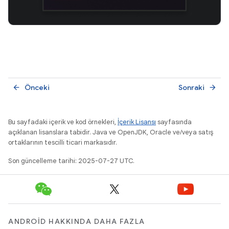
Önceki
Sonraki
arrow_back
arrow_forward
Bu sayfadaki içerik ve kod örnekleri,
İçerik Lisansı
sayfasında
açıklanan lisanslara tabidir. Java ve OpenJDK, Oracle ve/veya satış
ortaklarının tescilli ticari markasıdır.
Son güncelleme tarihi: 2025-07-27 UTC.
ANDROID HAKKINDA DAHA FAZLA