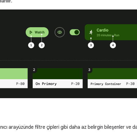
lanılır.
llanıcı arayüzünde filtre çipleri gibi daha az belirgin bileşenler ve d