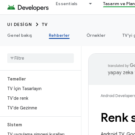
Essentials
Tasarım ve Pla
UI DESIGN
TV
Genel bakış
Rehberler
Örnekler
TV'yi 
yapay zeka t
Temeller
TV İçin Tasarlayın
Android Developer
TV'de renk
TV'de Gezinme
Renk 
Sistem
Android TV, Goo
TV uygulama simgesi kuralları