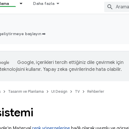
nlama
Daha fazla
geliştirmeye başlayın ➡️
Google, içerikleri tercih ettiğiniz dile çevirmek için
eknolojisini kullanır. Yapay zeka çevirilerinde hata olabilir.
s
Tasarım ve Planlama
UI Design
TV
Rehberler
sistemi
gle'ın Materyal
renk yönergelerine
bağlı olarak uyumlu ve görsel