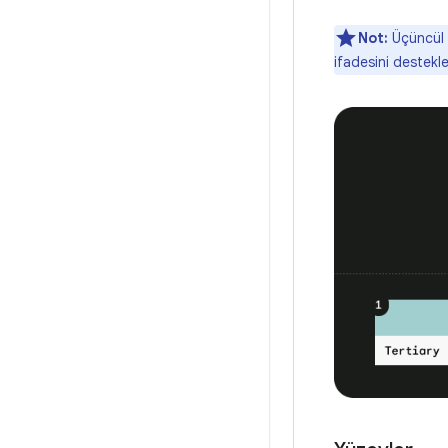
Not:
Üçüncül r
ifadesini destekl