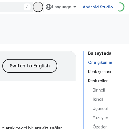
/
Android Studio
Bu sayfada
Öne çıkanlar
Renk şeması
Renk rolleri
Birincil
İkincil
Üçüncül
Yüzeyler
Özetler
 olarak çekici bir arayüz sağlar.