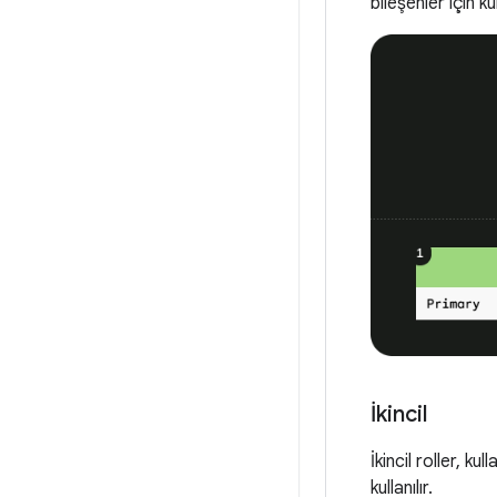
bileşenler için kul
İkincil
İkincil roller, ku
kullanılır.