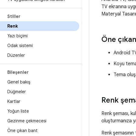
TV ekranına uygun
Materyal Tasarım
Stiller
Renk
Yazı biçimi
Öne çıkan
Odak sistemi
Android TV
Düzenler
Koyu temal
Bileşenler
Tema oluş
Genel bakış
Düğmeler
Renk şem
Kartlar
Yoğun liste
Renk şeması, kul
oluşturmanıza ya
Gezinme çekmecesi
Öne çıkan bant
Renk şemasının t