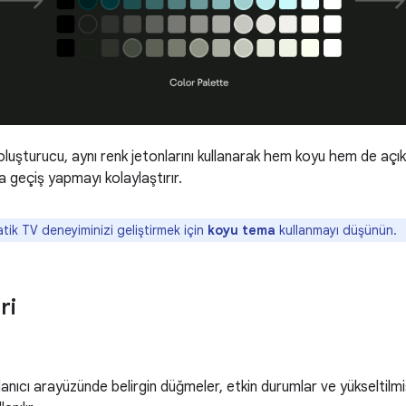
uşturucu, aynı renk jetonlarını kullanarak hem koyu hem de açık
 geçiş yapmayı kolaylaştırır.
ik TV deneyiminizi geliştirmek için
koyu tema
kullanmayı düşünün.
ri
kullanıcı arayüzünde belirgin düğmeler, etkin durumlar ve yükseltilm