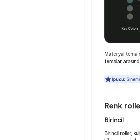
Materyal tema ol
temalar arasında
İpucu:
Sinemat
Renk rolle
Birincil
Birincil roller, 