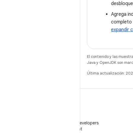
desbloque
Agrega ind
completo y
expandir 
El contenido y las muestr
Java y OpenJDK son marca
Última actualización: 2
WeChat
Sigue a Android Developers
en WeChat