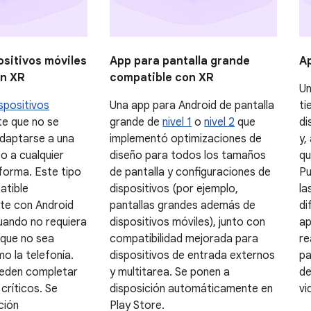
ositivos móviles
App para pantalla grande
Ap
on XR
compatible con XR
Un
spositivos
Una app para Android de pantalla
ti
te que no se
grande de
nivel 1
o
nivel 2
que
di
adaptarse a una
implementó optimizaciones de
y,
o a cualquier
diseño para todos los tamaños
qu
forma. Este tipo
de pantalla y configuraciones de
Pu
atible
dispositivos (por ejemplo,
la
te con Android
pantallas grandes además de
di
uando no requiera
dispositivos móviles), junto con
ap
que no sea
compatibilidad mejorada para
re
mo la telefonía.
dispositivos de entrada externos
pa
ueden completar
y multitarea. Se ponen a
de
 críticos. Se
disposición automáticamente en
vi
ción
Play Store.