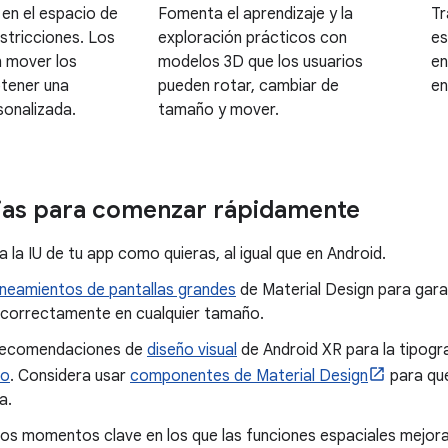
en el espacio de
Fomenta el aprendizaje y la
Tr
estricciones. Los
exploración prácticos con
es
n mover los
modelos 3D que los usuarios
en
btener una
pueden rotar, cambiar de
en
sonalizada.
tamaño y mover.
ias para comenzar rápidamente
a la IU de tu app como quieras, al igual que en Android.
lineamientos de pantallas grandes
de Material Design para gara
 correctamente en cualquier tamaño.
 recomendaciones de
diseño visual
de Android XR para la tipograf
to
. Considera usar
componentes de Material Design
para que
a.
 los momentos clave en los que las funciones espaciales mejorar