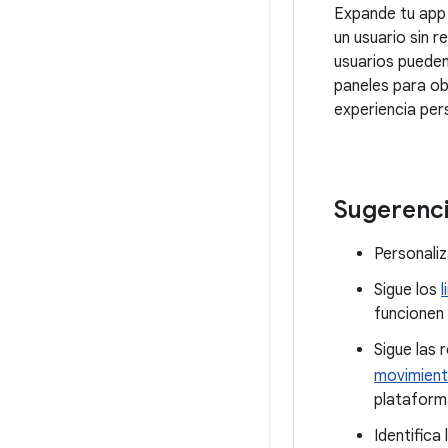
Expande tu app 
un usuario sin r
usuarios puede
paneles para o
experiencia per
Sugerenc
Personaliz
Sigue los
funcionen
Sigue las
movimien
plataform
Identifica