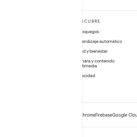
MÁS ANDROID
DESCUBRE
Android
Videojuegos
Android para empresas
Aprendizaje automático
Seguridad
Salud y bienestar
Código abierto
Cámara y contenido
multimedia
Noticias
Privacidad
Blog
5G
Podcasts
Android
Chrome
Firebase
Google Clou