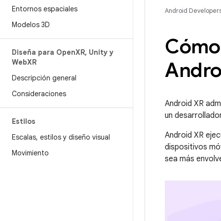
Entornos espaciales
Android Developer
Modelos 3D
Cómo 
Diseña para Open
XR
,
Unity y
Web
XR
Andro
Descripción general
Consideraciones
Android XR admi
un desarrollado
Estilos
Android XR eje
Escalas
,
estilos y diseño visual
dispositivos mó
Movimiento
sea más envolv