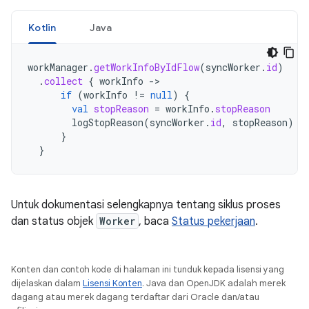
Kotlin
Java
workManager
.
getWorkInfoByIdFlow
(
syncWorker
.
id
)
.
collect
{
workInfo
-
if
(
workInfo
!=
null
)
{
val
stopReason
=
workInfo
.
stopReason
logStopReason
(
syncWorker
.
id
,
stopReason
)
}
}
Untuk dokumentasi selengkapnya tentang siklus proses
dan status objek
Worker
, baca
Status pekerjaan
.
Konten dan contoh kode di halaman ini tunduk kepada lisensi yang
dijelaskan dalam
Lisensi Konten
. Java dan OpenJDK adalah merek
dagang atau merek dagang terdaftar dari Oracle dan/atau