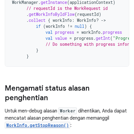
WorkManager
.
getInstance
(
applicationContext
)
// requestId is the WorkRequest id
.
getWorkInfoByIdFlow
(
requestId
)
.
collect
{
workInfo
:
WorkInfo? 
-
if
(
workInfo
!=
null
)
{
val
progress
=
workInfo
.
progress
val
value
=
progress
.
getInt
(
"Progres
// Do something with progress inform
}
}
Mengamati status alasan
penghentian
Untuk men-debug alasan
Worker
dihentikan, Anda dapat
mencatat alasan penghentian dengan memanggil
WorkInfo.getStopReason()
: