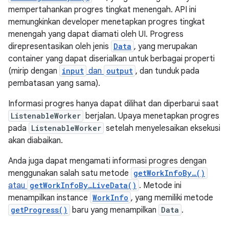
mempertahankan progres tingkat menengah. API ini
memungkinkan developer menetapkan progres tingkat
menengah yang dapat diamati oleh UI. Progress
direpresentasikan oleh jenis
Data
, yang merupakan
container yang dapat diserialkan untuk berbagai properti
(mirip dengan
input
dan
output
, dan tunduk pada
pembatasan yang sama).
Informasi progres hanya dapat dilihat dan diperbarui saat
ListenableWorker
berjalan. Upaya menetapkan progres
pada
ListenableWorker
setelah menyelesaikan eksekusi
akan diabaikan.
Anda juga dapat mengamati informasi progres dengan
menggunakan salah satu metode
getWorkInfoBy…()
atau
getWorkInfoBy…LiveData()
. Metode ini
menampilkan instance
WorkInfo
, yang memiliki metode
getProgress()
baru yang menampilkan
Data
.