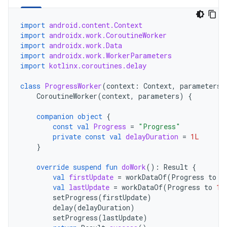
import
android.content.Context
import
androidx.work.CoroutineWorker
import
androidx.work.Data
import
androidx.work.WorkerParameters
import
kotlinx.coroutines.delay
class
ProgressWorker
(
context
:
Context
,
parameters
:
CoroutineWorker
(
context
,
parameters
)
{
companion
object
{
const
val
Progress
=
"Progress"
private
const
val
delayDuration
=
1L
}
override
suspend
fun
doWork
():
Result
{
val
firstUpdate
=
workDataOf
(
Progress
to
0
val
lastUpdate
=
workDataOf
(
Progress
to
10
setProgress
(
firstUpdate
)
delay
(
delayDuration
)
setProgress
(
lastUpdate
)