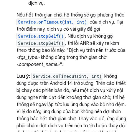
dịch vụ.
Nếu hết thời gian chờ, hệ thống sẽ gọi phương thức
Service.onTimeout(int, int)
của dịch vụ. Tại
thời điểm này, dịch vụ có vài giây để gọi
Service.stopSelf()
. Nếu dịch vụ không gọi
Service.stopSelf()
, thì lỗi ANR sẽ xảy ra kèm
theo thông báo lỗi này: "Dịch vụ trên nền trước của
<fgs_type>
không dừng trong thời gian chờ:
<component_name>
".
Lưu ý
:
Service.onTimeout(int, int)
không
dùng được trên Android 14 trở xuống. Trên các thiết
bị chạy các phiên bản đó, nếu một dịch vụ xử lý nội
dung nghe nhìn đạt đến khoảng thời gian chờ, thì hệ
thống sẽ ngay lập tức lưu ứng dụng vào bộ nhớ đệm.
Vì lý do này, ứng dụng của bạn không nên đợi nhận
thông báo hết thời gian chờ. Thay vào đó, ứng dụng
phải chấm dứt dịch vụ trên nền trước hoặc thay đổi