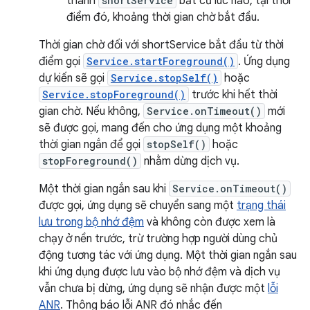
thành
shortService
bất cứ lúc nào, tại thời
điểm đó, khoảng thời gian chờ bắt đầu.
Thời gian chờ đối với shortService bắt đầu từ thời
điểm gọi
Service.startForeground()
. Ứng dụng
dự kiến sẽ gọi
Service.stopSelf()
hoặc
Service.stopForeground()
trước khi hết thời
gian chờ. Nếu không,
Service.onTimeout()
mới
sẽ được gọi, mang đến cho ứng dụng một khoảng
thời gian ngắn để gọi
stopSelf()
hoặc
stopForeground()
nhằm dừng dịch vụ.
Một thời gian ngắn sau khi
Service.onTimeout()
được gọi, ứng dụng sẽ chuyển sang một
trạng thái
lưu trong bộ nhớ đệm
và không còn được xem là
chạy ở nền trước, trừ trường hợp người dùng chủ
động tương tác với ứng dụng. Một thời gian ngắn sau
khi ứng dụng được lưu vào bộ nhớ đệm và dịch vụ
vẫn chưa bị dừng, ứng dụng sẽ nhận được một
lỗi
ANR
. Thông báo lỗi ANR đó nhắc đến