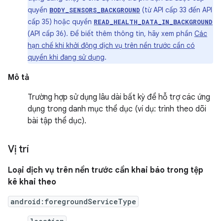
quyền
(từ API cấp 33 đến API
BODY_SENSORS_BACKGROUND
cấp 35) hoặc quyền
READ_HEALTH_DATA_IN_BACKGROUND
(API cấp 36). Để biết thêm thông tin, hãy xem phần
Các
hạn chế khi khởi động dịch vụ trên nền trước cần có
quyền khi đang sử dụng
.
Mô tả
Trường hợp sử dụng lâu dài bất kỳ để hỗ trợ các ứng
dụng trong danh mục thể dục (ví dụ: trình theo dõi
bài tập thể dục).
Vị trí
Loại dịch vụ trên nền trước cần khai báo trong tệp
kê khai theo
android:foregroundServiceType