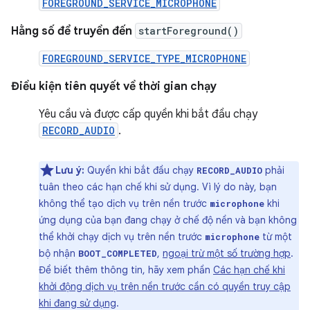
FOREGROUND_SERVICE_MICROPHONE
Hằng số để truyền đến
startForeground()
FOREGROUND_SERVICE_TYPE_MICROPHONE
Điều kiện tiên quyết về thời gian chạy
Yêu cầu và được cấp quyền khi bắt đầu chạy
RECORD_AUDIO
.
Lưu ý:
Quyền khi bắt đầu chạy
phải
RECORD_AUDIO
tuân theo các hạn chế khi sử dụng. Vì lý do này, bạn
không thể tạo dịch vụ trên nền trước
khi
microphone
ứng dụng của bạn đang chạy ở chế độ nền và bạn không
thể khởi chạy dịch vụ trên nền trước
từ một
microphone
bộ nhận
,
ngoại trừ một số trường hợp
.
BOOT_COMPLETED
Để biết thêm thông tin, hãy xem phần
Các hạn chế khi
khởi động dịch vụ trên nền trước cần có quyền truy cập
khi đang sử dụng
.