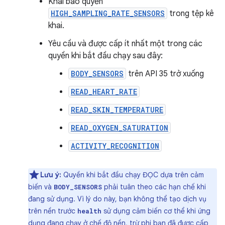
Khai báo quyền
HIGH_SAMPLING_RATE_SENSORS
trong tệp kê
khai.
Yêu cầu và được cấp ít nhất một trong các
quyền khi bắt đầu chạy sau đây:
BODY_SENSORS
trên API 35 trở xuống
READ_HEART_RATE
READ_SKIN_TEMPERATURE
READ_OXYGEN_SATURATION
ACTIVITY_RECOGNITION
Lưu ý:
Quyền khi bắt đầu chạy ĐỌC dựa trên cảm
biến và
phải tuân theo các hạn chế khi
BODY_SENSORS
đang sử dụng. Vì lý do này, bạn không thể tạo dịch vụ
trên nền trước
sử dụng cảm biến cơ thể khi ứng
health
dụng đang chạy ở chế độ nền, trừ phi bạn đã được cấp