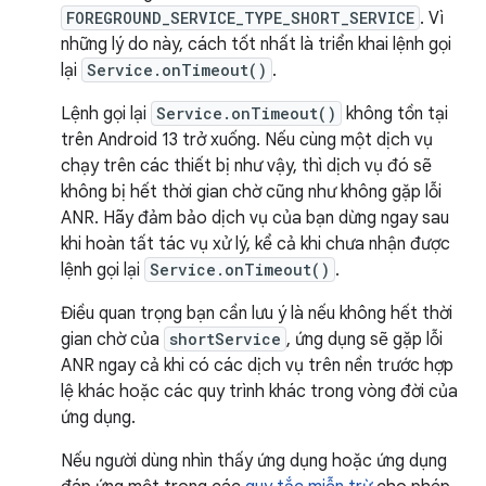
FOREGROUND_SERVICE_TYPE_SHORT_SERVICE
. Vì
những lý do này, cách tốt nhất là triển khai lệnh gọi
lại
Service.onTimeout()
.
Lệnh gọi lại
Service.onTimeout()
không tồn tại
trên Android 13 trở xuống. Nếu cùng một dịch vụ
chạy trên các thiết bị như vậy, thì dịch vụ đó sẽ
không bị hết thời gian chờ cũng như không gặp lỗi
ANR. Hãy đảm bảo dịch vụ của bạn dừng ngay sau
khi hoàn tất tác vụ xử lý, kể cả khi chưa nhận được
lệnh gọi lại
Service.onTimeout()
.
Điều quan trọng bạn cần lưu ý là nếu không hết thời
gian chờ của
shortService
, ứng dụng sẽ gặp lỗi
ANR ngay cả khi có các dịch vụ trên nền trước hợp
lệ khác hoặc các quy trình khác trong vòng đời của
ứng dụng.
Nếu người dùng nhìn thấy ứng dụng hoặc ứng dụng