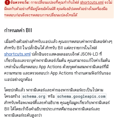
ข้อควรระวัง:
การเปลี่ยนแปลงที่คุณทำกับไฟล์
shortcuts.xml
จะไม่
มีผลกับตัวอย่างที่มีอยู่โดยอัตโนมัติ คุณต้องอัปเดตตัวอย่างในเครื่องมือ
ทดสอบก่อนจึงจะทดสอบการเปลี่ยนแปลงใหม่ได้
กำหนดค่า BII
เมื่อสร้างตัวอย่างสำหรับแอปแล้ว คุณจะทดสอบค่าพารามิเตอร์ต่างๆ
สำหรับ BII ในปลั๊กอินได้ สำหรับ BII แต่ละรายการในไฟล์
shortcuts.xml
ปลั๊กอินจะแสดงผลออบเจ็กต์ JSON-LD ที่
เกี่ยวข้องและระบุค่าพารามิเตอร์เริ่มต้น คุณสามารถแก้ไขค่าเริ่มต้น
เหล่านั้นเพื่อทดสอบ App Actions ด้วยชุดค่าผสมพารามิเตอร์ที่มี
ความหมาย และตรวจสอบว่า App Actions ทำงานตามฟังก์ชันของ
แอปอย่างถูกต้อง
โดยปกติแล้ว พารามิเตอร์และค่าของพารามิเตอร์จะเป็นไปตาม
โครงสร้าง
schema.org
หรือ
schema.googleapis.com
สำหรับพร็อพเพอร์ตี้และคำอธิบาย คุณดูข้อมูลเกี่ยวกับพารามิเตอร์
BII ได้โดยเข้าถึงคำอธิบายประเภทสคีมาของพารามิเตอร์และ
พารามิเตอร์ระดับสูงกว่า