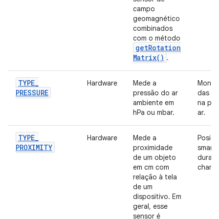
campo
geomagnético
combinados
com o método
get
Rotation
Matrix(
)
.
TYPE
_
Hardware
Mede a
Monit
PRESSURE
pressão do ar
das m
ambiente em
na pre
hPa ou mbar.
ar.
TYPE
_
Hardware
Mede a
Posiç
PROXIMITY
proximidade
smart
de um objeto
duran
em cm com
chama
relação à tela
de um
dispositivo. Em
geral, esse
sensor é