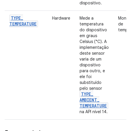
dispositivo.
TYPE
_
Hardware
Mede a
Monit
TEMPERATURE
temperatura
de
do dispositivo
temper
em graus
Celsius (°C). A
implementação
deste sensor
varia de um
dispositivo
para outro, e
ele foi
substituído
pelo sensor
TYPE
_
AMBIENT
_
TEMPERATURE
na API nível 14.