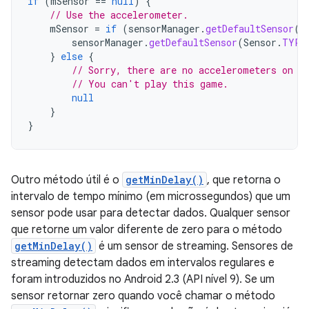
if
(
mSensor
==
null
)
{
// Use the accelerometer.
mSensor
=
if
(
sensorManager
.
getDefaultSensor
(
S
sensorManager
.
getDefaultSensor
(
Sensor
.
TYPE
}
else
{
// Sorry, there are no accelerometers on y
// You can't play this game.
null
}
}
Outro método útil é o
getMinDelay()
, que retorna o
intervalo de tempo mínimo (em microssegundos) que um
sensor pode usar para detectar dados. Qualquer sensor
que retorne um valor diferente de zero para o método
getMinDelay()
é um sensor de streaming. Sensores de
streaming detectam dados em intervalos regulares e
foram introduzidos no Android 2.3 (API nível 9). Se um
sensor retornar zero quando você chamar o método