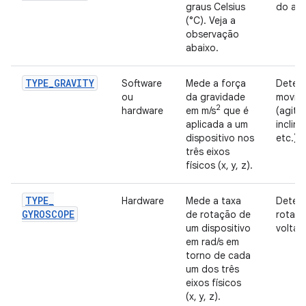
graus Celsius
do ar.
(°C). Veja a
observação
abaixo.
TYPE
_
GRAVITY
Software
Mede a força
Detec
ou
da gravidade
movim
2
hardware
em m/s
que é
(agita
aplicada a um
inclin
dispositivo nos
etc.).
três eixos
físicos (x, y, z).
TYPE
_
Hardware
Mede a taxa
Detec
GYROSCOPE
de rotação de
rotaçã
um dispositivo
volta e
em rad/s em
torno de cada
um dos três
eixos físicos
(x, y, z).