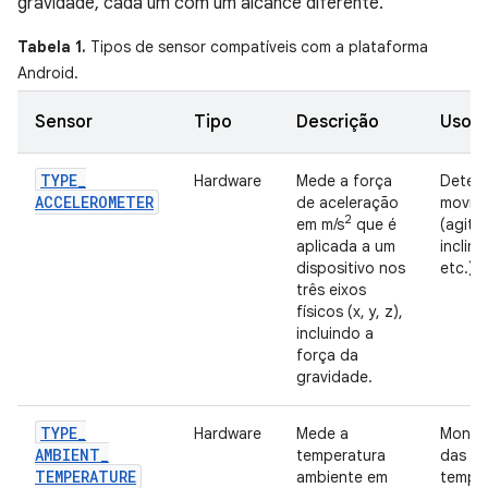
gravidade, cada um com um alcance diferente.
Tabela 1.
Tipos de sensor compatíveis com a plataforma
Android.
Sensor
Tipo
Descrição
Usos
TYPE
_
Hardware
Mede a força
Detec
ACCELEROMETER
de aceleração
movim
2
em m/s
que é
(agita
aplicada a um
inclin
dispositivo nos
etc.).
três eixos
físicos (x, y, z),
incluindo a
força da
gravidade.
TYPE
_
Hardware
Mede a
Monit
AMBIENT
_
temperatura
das
TEMPERATURE
ambiente em
tempe