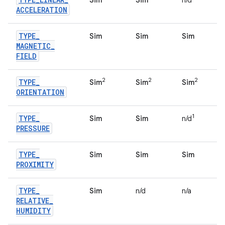
Sim
Sim
n/d
ACCELERATION
TYPE
_
Sim
Sim
Sim
MAGNETIC
_
FIELD
2
2
2
TYPE
_
Sim
Sim
Sim
ORIENTATION
1
TYPE
_
Sim
Sim
n/d
PRESSURE
TYPE
_
Sim
Sim
Sim
PROXIMITY
TYPE
_
Sim
n/d
n/a
RELATIVE
_
HUMIDITY