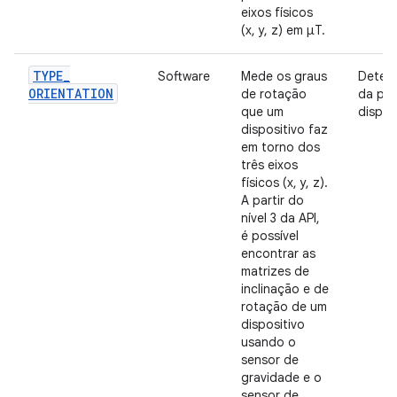
eixos físicos
(x, y, z) em μT.
TYPE
_
Software
Mede os graus
Deter
ORIENTATION
de rotação
da po
que um
dispos
dispositivo faz
em torno dos
três eixos
físicos (x, y, z).
A partir do
nível 3 da API,
é possível
encontrar as
matrizes de
inclinação e de
rotação de um
dispositivo
usando o
sensor de
gravidade e o
sensor de