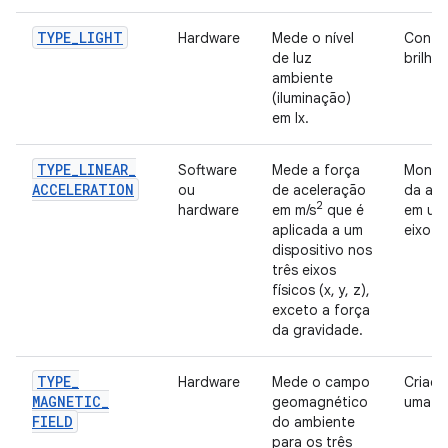
TYPE
_
LIGHT
Hardware
Mede o nível
Contro
de luz
brilho 
ambiente
(iluminação)
em lx.
TYPE
_
LINEAR
_
Software
Mede a força
Monit
ACCELERATION
ou
de aceleração
da ace
2
hardware
em m/s
que é
em um
aplicada a um
eixo.
dispositivo nos
três eixos
físicos (x, y, z),
exceto a força
da gravidade.
TYPE
_
Hardware
Mede o campo
Criaçã
MAGNETIC
_
geomagnético
uma bú
FIELD
do ambiente
para os três