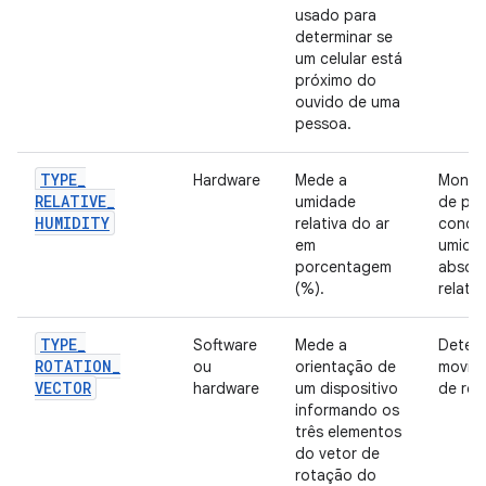
usado para
determinar se
um celular está
próximo do
ouvido de uma
pessoa.
TYPE
_
Hardware
Mede a
Monit
RELATIVE
_
umidade
de po
HUMIDITY
relativa do ar
conde
em
umida
porcentagem
absolu
(%).
relativ
TYPE
_
Software
Mede a
Detec
ROTATION
_
ou
orientação de
movim
VECTOR
hardware
um dispositivo
de rot
informando os
três elementos
do vetor de
rotação do