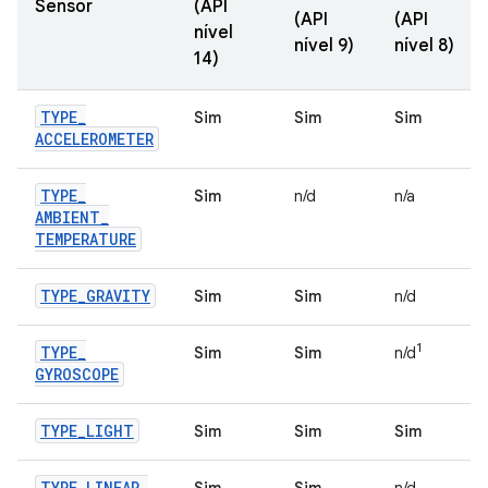
Sensor
(API
(API
(API
nível
nível 9)
nível 8)
14)
TYPE
_
Sim
Sim
Sim
ACCELEROMETER
TYPE
_
Sim
n/d
n/a
AMBIENT
_
TEMPERATURE
TYPE
_
GRAVITY
Sim
Sim
n/d
1
TYPE
_
Sim
Sim
n/d
GYROSCOPE
TYPE
_
LIGHT
Sim
Sim
Sim
TYPE
_
LINEAR
_