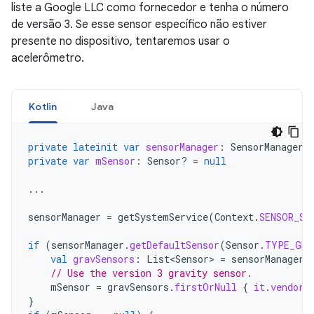
liste a Google LLC como fornecedor e tenha o número
de versão 3. Se esse sensor específico não estiver
presente no dispositivo, tentaremos usar o
acelerômetro.
Kotlin
Java
private
lateinit
var
sensorManager
:
SensorManager
private
var
mSensor
:
Sensor? 
=
null
...
sensorManager
=
getSystemService
(
Context
.
SENSOR_SE
if
(
sensorManager
.
getDefaultSensor
(
Sensor
.
TYPE_GRA
val
gravSensors
:
List<Sensor>
=
sensorManager
.
// Use the version 3 gravity sensor.
mSensor
=
gravSensors
.
firstOrNull
{
it
.
vendor
.
}