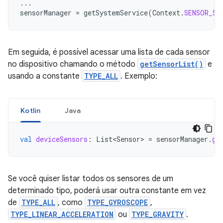
...
sensorManager
=
getSystemService
(
Context
.
SENSOR_SE
Em seguida, é possível acessar uma lista de cada sensor
no dispositivo chamando o método
getSensorList()
e
usando a constante
TYPE_ALL
. Exemplo:
Kotlin
Java
val
deviceSensors
:
List<Sensor>
=
sensorManager
.
ge
Se você quiser listar todos os sensores de um
determinado tipo, poderá usar outra constante em vez
de
TYPE_ALL
, como
TYPE_GYROSCOPE
,
TYPE_LINEAR_ACCELERATION
ou
TYPE_GRAVITY
.