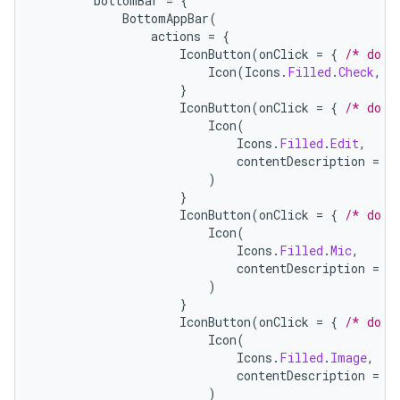
bottomBar
=
{
BottomAppBar
(
actions
=
{
IconButton
(
onClick
=
{
/* do s
Icon
(
Icons
.
Filled
.
Check
,
c
}
IconButton
(
onClick
=
{
/* do s
Icon
(
Icons
.
Filled
.
Edit
,
contentDescription
=
"
)
}
IconButton
(
onClick
=
{
/* do s
Icon
(
Icons
.
Filled
.
Mic
,
contentDescription
=
"
)
}
IconButton
(
onClick
=
{
/* do s
Icon
(
Icons
.
Filled
.
Image
,
contentDescription
=
"
)