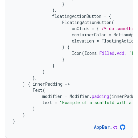
}
},
floatingActionButton
=
{
FloatingActionButton
(
onClick
=
{
/* do somethin
containerColor
=
BottomApp
elevation
=
FloatingAction
)
{
Icon
(
Icons
.
Filled
.
Add
,
"Lo
}
}
)
},
)
{
innerPadding
-
Text
(
modifier
=
Modifier
.
padding
(
innerPaddi
text
=
"Example of a scaffold with a b
)
}
}
AppBar
.
kt