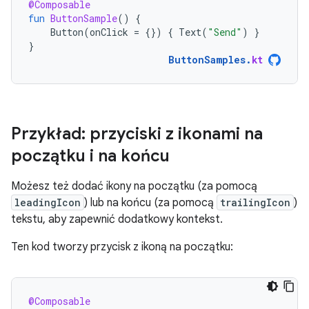
@Composable
fun
ButtonSample
()
{
Button
(
onClick
=
{})
{
Text
(
"Send"
)
}
}
ButtonSamples
.
kt
Przykład: przyciski z ikonami na
początku i na końcu
Możesz też dodać ikony na początku (za pomocą
leadingIcon
) lub na końcu (za pomocą
trailingIcon
)
tekstu, aby zapewnić dodatkowy kontekst.
Ten kod tworzy przycisk z ikoną na początku:
@Composable