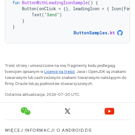
fun
ButtonWithLeadingIconSample
()
{
Button
(
onClick
=
{},
leadingIcon
=
{
Icon
(
Favo
Text
(
"Send"
)
}
}
ButtonSamples
.
kt
Treść strony i umieszczone na niej fragmenty kodu podlegają
licencjom opisanym w
Licencji na treści
. Java i OpenJDK są znakami
towarowymi lub zastrzeżonymi znakami towarowymi należącymi do
firmy Oracle lub jej podmiotów stowarzyszonych.
Ostatnia aktualizacja: 2026-07-20 UTC.
WIĘCEJ INFORMACJI O ANDROIDZIE