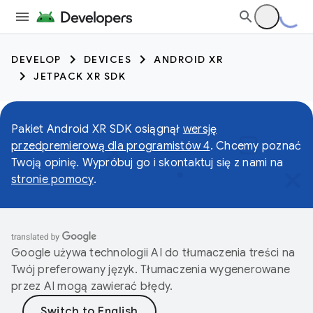
DEVELOP
DEVICES
ANDROID XR
JETPACK XR SDK
Pakiet Android XR SDK osiągnął
wersję
przedpremierową dla programistów 4
. Chcemy poznać
Twoją opinię. Wypróbuj go i skontaktuj się z nami na
stronie pomocy
.
Google używa technologii AI do tłumaczenia treści na
Twój preferowany język. Tłumaczenia wygenerowane
przez AI mogą zawierać błędy.