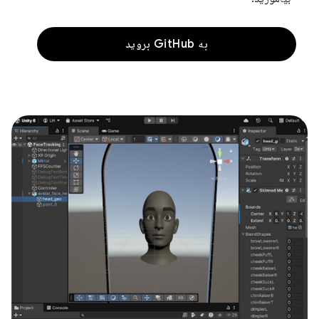
به GitHub بروید