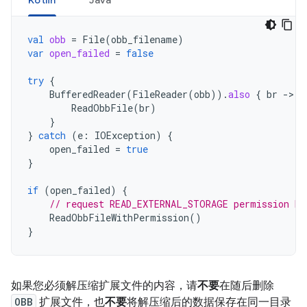
Kotlin
Java
val
obb
=
File
(
obb_filename
)
var
open_failed
=
false
try
{
BufferedReader
(
FileReader
(
obb
)).
also
{
br
-
ReadObbFile
(
br
)
}
}
catch
(
e
:
IOException
)
{
open_failed
=
true
}
if
(
open_failed
)
{
// request READ_EXTERNAL_STORAGE permission be
ReadObbFileWithPermission
()
}
如果您必须解压缩扩展文件的内容，请
不要
在随后删除
OBB
扩展文件，也
不要
将解压缩后的数据保存在同一目录