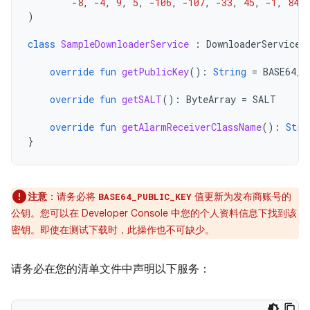
-
8
,
-
4
,
9
,
5
,
-
106
,
-
107
,
-
33
,
45
,
-
1
,
84
)
class
SampleDownloaderService
:
DownloaderService
(
override
fun
getPublicKey
():
String
=
BASE64_P
override
fun
getSALT
():
ByteArray
=
SALT
override
fun
getAlarmReceiverClassName
():
Stri
}
注意
：请务必将
值更新为发布商账号的
BASE64_PUBLIC_KEY
公钥。您可以在 Developer Console 中您的个人资料信息下找到该
密钥。即使在测试下载时，此操作也不可缺少。
请务必在您的清单文件中声明以下服务：