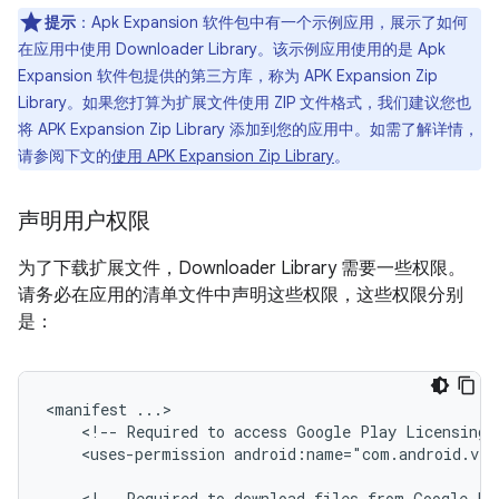
提示
：Apk Expansion 软件包中有一个示例应用，展示了如何
在应用中使用 Downloader Library。该示例应用使用的是 Apk
Expansion 软件包提供的第三方库，称为 APK Expansion Zip
Library。如果您打算为扩展文件使用 ZIP 文件格式，我们建议您也
将 APK Expansion Zip Library 添加到您的应用中。如需了解详情，
请参阅下文的
使用 APK Expansion Zip Library
。
声明用户权限
为了下载扩展文件，Downloader Library 需要一些权限。
请务必在应用的清单文件中声明这些权限，这些权限分别
是：
<manifest
<!--
Required
to
access
Google
Play
Licensing
<uses-permission
android:name="com.android.ven
<!--
Required
to
download
files
from
Google
Pl