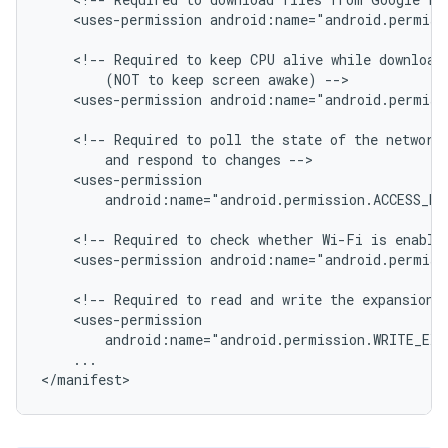
<uses-permission
android:name="android.permiss
<!--
Required
to
keep
CPU
alive
while
download
(NOT
to
keep
screen
awake)
<uses-permission
android:name="android.permiss
<!--
Required
to
poll
the
state
of
the
network
and
respond
to
changes
android:name="android.permission.ACCESS_NE
<!--
Required
to
check
whether
Wi-Fi
is
enable
<uses-permission
android:name="android.permiss
<!--
Required
to
read
and
write
the
expansion
android:name="android.permission.WRITE_EX
...

</manifest>