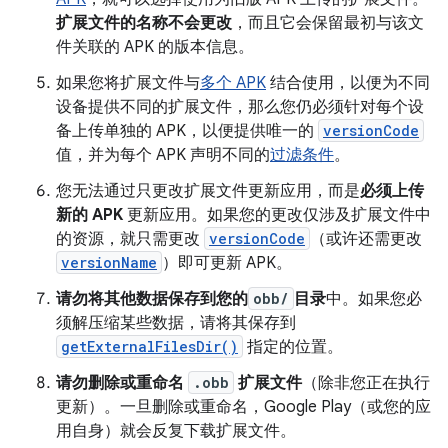
扩展文件的名称不会更改
，而且它会保留最初与该文
件关联的 APK 的版本信息。
如果您将扩展文件与
多个 APK
结合使用，以便为不同
设备提供不同的扩展文件，那么您仍必须针对每个设
备上传单独的 APK，以便提供唯一的
versionCode
值，并为每个 APK 声明不同的
过滤条件
。
您无法通过只更改扩展文件更新应用，而是
必须上传
新的 APK
更新应用。如果您的更改仅涉及扩展文件中
的资源，就只需更改
versionCode
（或许还需更改
versionName
）即可更新 APK。
请勿将其他数据保存到您的
obb/
目录
中。如果您必
须解压缩某些数据，请将其保存到
getExternalFilesDir()
指定的位置。
请勿删除或重命名
.obb
扩展文件
（除非您正在执行
更新）。一旦删除或重命名，Google Play（或您的应
用自身）就会反复下载扩展文件。