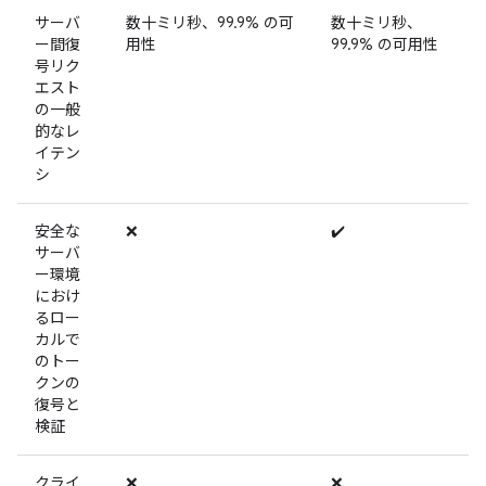
サーバ
数十ミリ秒、99.9% の可
数十ミリ秒、
ー間復
用性
99.9% の可用性
号リク
エスト
の一般
的なレ
イテン
シ
安全な
❌
✔️
サーバ
ー環境
におけ
るロー
カルで
のトー
クンの
復号と
検証
クライ
❌
❌