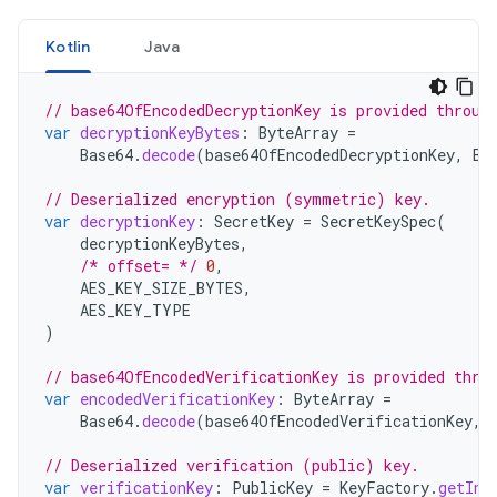
Kotlin
Java
// base64OfEncodedDecryptionKey is provided throug
var
decryptionKeyBytes
:
ByteArray
=
Base64
.
decode
(
base64OfEncodedDecryptionKey
,
Ba
// Deserialized encryption (symmetric) key.
var
decryptionKey
:
SecretKey
=
SecretKeySpec
(
decryptionKeyBytes
,
/* offset= */
0
,
AES_KEY_SIZE_BYTES
,
AES_KEY_TYPE
)
// base64OfEncodedVerificationKey is provided thro
var
encodedVerificationKey
:
ByteArray
=
Base64
.
decode
(
base64OfEncodedVerificationKey
,
// Deserialized verification (public) key.
var
verificationKey
:
PublicKey
=
KeyFactory
.
getIns