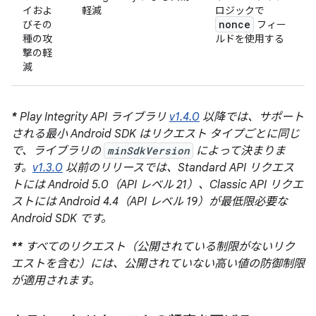
イおよ
軽減
ロジックで
nonce
びその
フィー
種の攻
ルドを使用する
撃の軽
減
*
Play Integrity API ライブラリ
v1.4.0
以降では、サポート
される最小 Android SDK はリクエスト タイプごとに同じ
で、ライブラリの
minSdkVersion
によって決まりま
す。
v1.3.0
以前のリリースでは、Standard API リクエス
トには Android 5.0（API レベル 21）、Classic API リクエ
ストには Android 4.4（API レベル 19）が最低限必要な
Android SDK です。
**
すべてのリクエスト（公開されている制限がないリク
エストを含む）には、公開されていない高い値の防御制限
が適用されます。