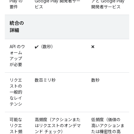
Play の
Google Play 開発者サー
アと Google Play
要件
ビス
開発者サービス
統合の
詳細
API のウ
✔️（数秒）
❌
ォーム
アップ
が必要
リクエ
数百ミリ秒
数秒
ストの
一般的
なレイ
テンシ
可能な
高頻度（アクションまた
低頻度（価値の
リクエ
はリクエストのオンデマ
高いアクションま
スト頻
ンド チェック）
たは機密性の高