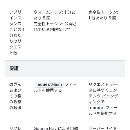
アプリ
ウォームアップ: 1 分あ
完全性トークン:
インス
たり 5 回
1 分あたり 5 回
タンス
完全性トークン: 公開さ
ごとの 1
れている制限なし
**
分あた
りのリ
クエス
ト数
保護
request
Hash
改ざん
フィー
リクエスト デー
および
ルドを使用する
タに基づくコン
その種
テンツ バインデ
の攻撃
ィングで
nonce
の軽減
フィー
ルドを使用する
リプレ
Google Play による自動
サーバーサイド