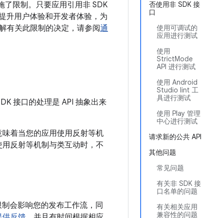
接口实施了限制。只要应用引用非 SDK
否使用非 SDK 接
口
助提升用户体验和开发者体验，为
解有关此限制的决定，请参阅
通
使用可调试的
应用进行测试
使用
StrictMode
API 进行测试
使用 Android
Studio lint 工
具进行测试
K 接口的处理是 API 抽象出来
使用 Play 管理
中心进行测试
也意味着当您的应用使用反射等机
请求新的公共 API
用使用反射等机制与类互动时，不
其他问题
常见问题
有关非 SDK 接
口名单的问题
这些限制会影响您的发布工作流，同
有关相关应用
兼容性的问题
提供反馈
，并且有时间根据相应