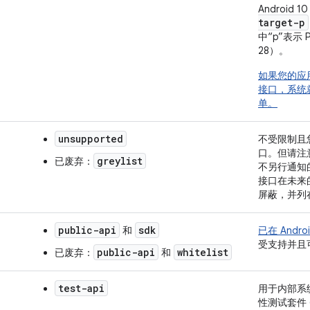
Android
target-p
中“p”表示 Pi
28）。
如果您的应用
接口，系统就
单。
unsupported
不受限制且您
口。但请注
greylist
已废弃：
不另行通知
接口在未来的
屏蔽，并列
public-api
sdk
和
已在 Andr
受支持并且
public-api
whitelist
已废弃：
和
test-api
用于内部系
性测试套件 (