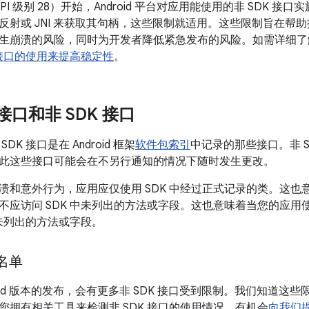
 9（API 级别 28）开始，Android 平台对应用能使用的非 SDK 
反射或 JNI 来获取其句柄，这些限制就适用。这些限制旨在帮
生崩溃的风险，同时为开发者降低紧急发布的风险。如需详细了
 接口的使用来提高稳定性
。
 接口和非 SDK 接口
DK 接口是在 Android 框架
软件包索引
中记录的那些接口。非 SD
此这些接口可能会在不另行通知的情况下随时发生更改。
溃和意外行为，应用应仅使用 SDK 中经过正式记录的类。这
不应访问 SDK 中未列出的方法或字段。这也意味着当您的应
中未列出的方法或字段。
 名单
roid 版本的发布，会有更多非 SDK 接口受到限制。我们知道
您拥有相关工具来检测非 SDK 接口的使用情况、有机会
向我们