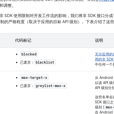
和调整。
非 SDK 使用限制对开发工作流的影响，我们将非 SDK 接口
限制的严格程度（取决于应用的目标 API 级别）。下表介绍了这
代码标记
说明
blocked
无论应用的目
用的非 SD
blacklist
已废弃：
中任何一个
max-target-x
从 Andro
以该 API
greylist-max-x
已废弃：
API 级别
这些名单会
SDK 接口
max
级别 (
在 Andro