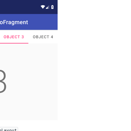
bLayout
.