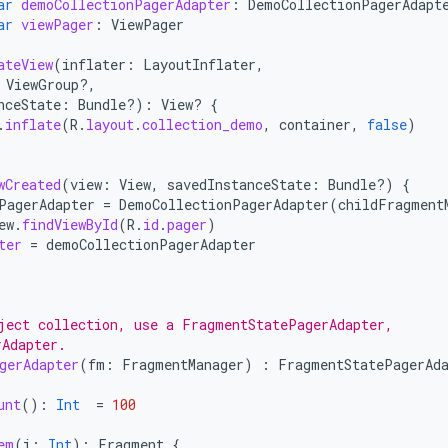
ar
demoCollectionPagerAdapter
:
DemoCollectionPagerAdapt
ar
viewPager
:
ViewPager
ateView
(
inflater
:
LayoutInflater
,
ViewGroup?,
nceState
:
Bundle?)
:
View? 
{
.
inflate
(
R
.
layout
.
collection_demo
,
container
,
false
)
wCreated
(
view
:
View
,
savedInstanceState
:
Bundle?)
{
PagerAdapter
=
DemoCollectionPagerAdapter
(
childFragment
ew
.
findViewById
(
R
.
id
.
pager
)
ter
=
demoCollectionPagerAdapter
ject collection, use a FragmentStatePagerAdapter,
rAdapter.
gerAdapter
(
fm
:
FragmentManager
)
:
FragmentStatePagerAd
unt
():
Int
=
100
em
(
i
:
Int
):
Fragment
{