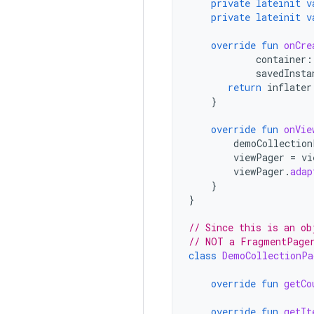
private
lateinit
v
private
lateinit
v
override
fun
onCre
container
:
savedInsta
return
inflater
}
override
fun
onVie
demoCollection
viewPager
=
vi
viewPager
.
adap
}
}
// Since this is an ob
// NOT a FragmentPage
class
DemoCollectionPa
override
fun
getCo
override
fun
getIt