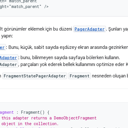
ght="match_parent"
alt görünümler eklemek için bu düzeni
PagerAdapter
. Şunları ya
 yapın:
er
: Bunu, küçük, sabit sayıda eşdüzey ekran arasında gezinirken 
Adapter
: bunu, bilinmeyen sayıda sayfaya bölerken kullanın.
Adapter
, parçaları yok ederek bellek kullanımını optimize eder Kul
in
FragmentStatePagerAdapter
Fragment
nesneden oluşan b
agment
:
Fragment
()
{
 this adapter returns a DemoObjectFragment
 object in the collection.