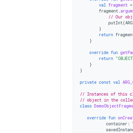
val
fragment
=
fragment
.
argum
// Our obj
putInt
(
ARG
}
return
fragmen
}
override
fun
getPa
return
"OBJECT
}
}
private
const
val
ARG_
// Instances of this c
// object in the colle
class
DemoObjectFragm
override
fun
onCrea
container
:
savedInstan