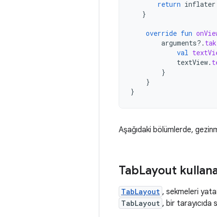
return
inflater
}
override
fun
onVie
arguments
?.
tak
val
textVi
textView
.
t
}
}
}
Aşağıdaki bölümlerde, gezinmey
Tab
Layout kulla
TabLayout
, sekmeleri yat
TabLayout
, bir tarayıcıda