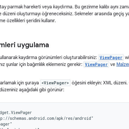
atay parmak hareketi veya
kaydırma
. Bu gezinme kalıbı aynı za
me düzeni oluşturmayı öğreneceksiniz. Sekmeler arasında geçiş 
özellikleri şeridini kullanır.
mleri uygulama
 kullanarak kaydırma görünümleri oluşturabilirsiniz:
ViewPager
wi
z şunlar için bağımlılık eklemeniz gerekir:
ViewPager
ve
Malze
yarlamak için şuraya
<ViewPager>
öğesini ekleyin: XML düzeni.
zeniniz aşağıdaki gibi görünür: