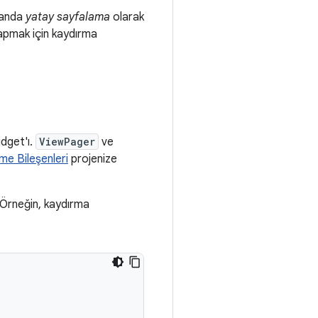
manda
yatay sayfalama
olarak
yapmak için kaydırma
dget'ı.
ViewPager
ve
me Bileşenleri
projenize
 Örneğin, kaydırma