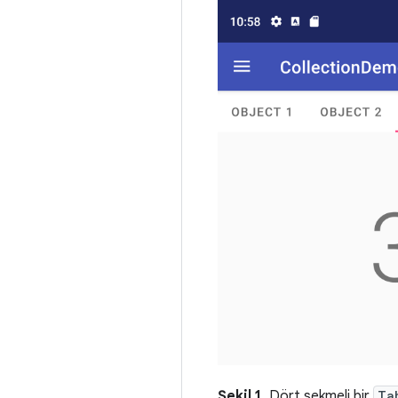
Şekil 1.
Dört sekmeli bir
Ta