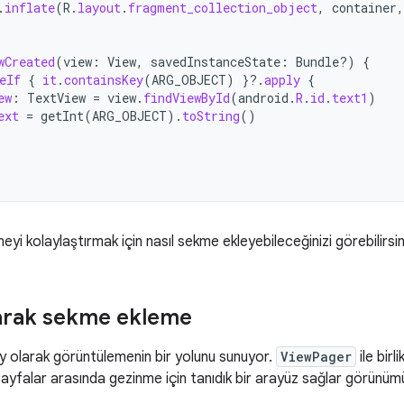
.
inflate
(
R
.
layout
.
fragment_collection_object
,
container
,
wCreated
(
view
:
View
,
savedInstanceState
:
Bundle?)
{
eIf
{
it
.
containsKey
(
ARG_OBJECT
)
}
?.
apply
{
ew
:
TextView
=
view
.
findViewById
(
android
.
R
.
id
.
text1
)
ext
=
getInt
(
ARG_OBJECT
).
toString
()
i kolaylaştırmak için nasıl sekme ekleyebileceğinizi görebilirsiniz 
narak sekme ekleme
ay olarak görüntülemenin bir yolunu sunuyor.
ViewPager
ile birl
 sayfalar arasında gezinme için tanıdık bir arayüz sağlar görünümü