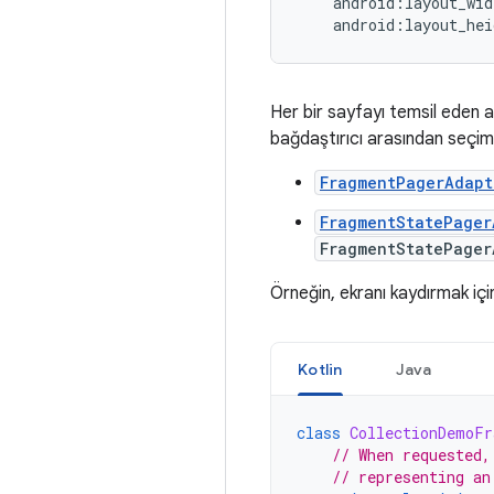
android:layout_hei
Her bir sayfayı temsil eden 
bağdaştırıcı arasından seçim
FragmentPagerAdapt
FragmentStatePager
FragmentStatePager
Örneğin, ekranı kaydırmak iç
Kotlin
Java
class
CollectionDemoFr
// When requested,
// representing an