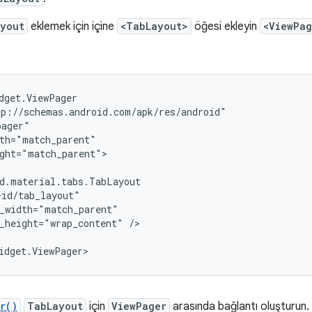
yout
eklemek için içine
<TabLayout>
öğesi ekleyin
<ViewPag
ght="match_parent">

_height="wrap_content"
/>

r()
TabLayout
için
ViewPager
arasında bağlantı oluşturun