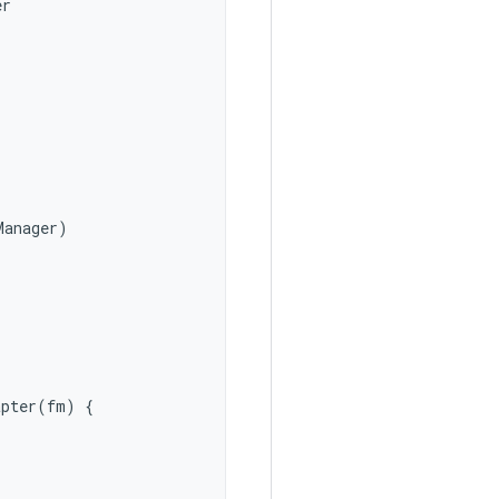
er
Manager
)
apter
(
fm
)
{