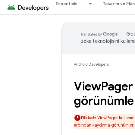
Essentials
Tasarım ve Pla
Goog
zeka teknolojisini kullanı
Android Developers
View
Pager
görünümler
Dikkat:
ViewPager kullanımd
ardından
kaydırma görünümleri