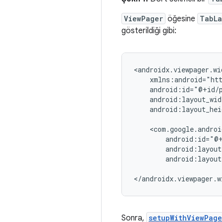
ViewPager
öğesine
TabLa
gösterildiği gibi:
android:layout_hei
android:layout
Sonra,
setupWithViewPage