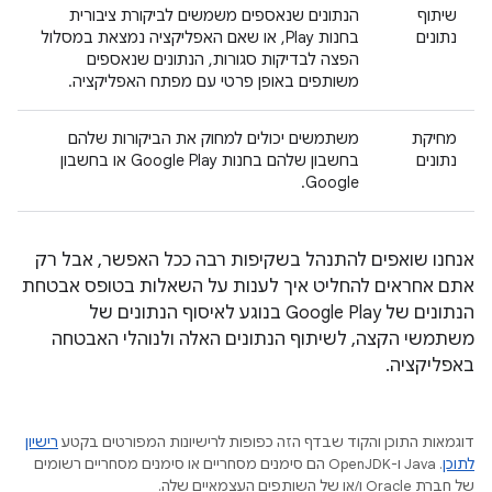
שיתוף
הנתונים שנאספים משמשים לביקורת ציבורית
נתונים
בחנות Play, או שאם האפליקציה נמצאת במסלול
הפצה לבדיקות סגורות, הנתונים שנאספים
משותפים באופן פרטי עם מפתח האפליקציה.
מחיקת
משתמשים יכולים למחוק את הביקורות שלהם
נתונים
בחשבון שלהם בחנות Google Play או בחשבון
Google.
אנחנו שואפים להתנהל בשקיפות רבה ככל האפשר, אבל רק
אתם אחראים להחליט איך לענות על השאלות בטופס אבטחת
הנתונים של Google Play בנוגע לאיסוף הנתונים של
משתמשי הקצה, לשיתוף הנתונים האלה ולנוהלי האבטחה
באפליקציה.
דוגמאות התוכן והקוד שבדף הזה כפופות לרישיונות המפורטים בקטע
רישיון
לתוכן
.‏ Java ו-OpenJDK הם סימנים מסחריים או סימנים מסחריים רשומים
של חברת Oracle ו/או של השותפים העצמאיים שלה.