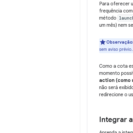
Para oferecer u
frequência com 
método
launc
um mês) nem sem
Observação
sem aviso prévio.
Como a cota est
momento possíve
action (como 
não será exibid
redirecione o us
Integrar 
Aprenda a inte