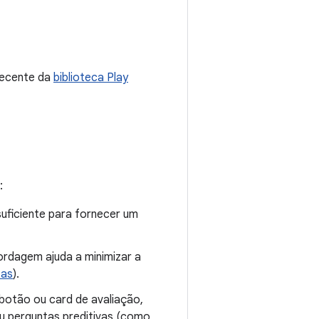
 recente da
biblioteca Play
:
suficiente para fornecer um
ordagem ajuda a minimizar a
tas
).
botão ou card de avaliação,
ou perguntas preditivas (como