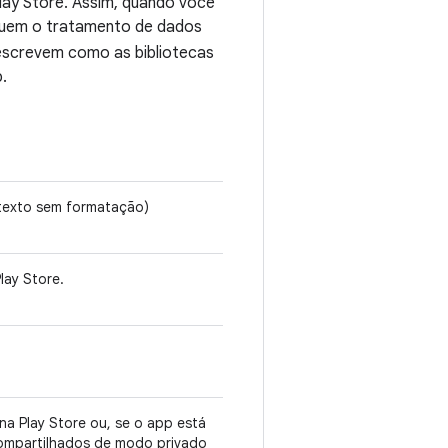
lay Store. Assim, quando você
cluem o tratamento de dados
descrevem como as bibliotecas
.
e texto sem formatação)
lay Store.
a Play Store ou, se o app está
compartilhados de modo privado