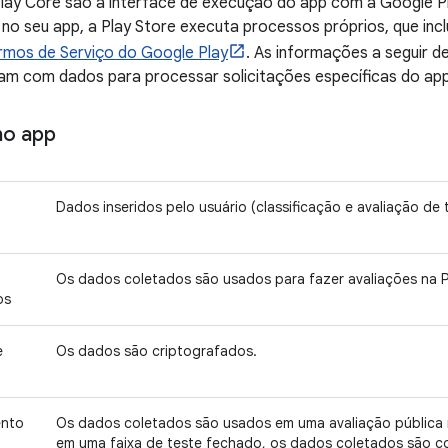
Play Core são a interface de execução do app com a Google P
 no seu app, a Play Store executa processos próprios, que in
rmos de Serviço do Google Play
. As informações a seguir 
dam com dados para processar solicitações específicas do app
no app
Dados inseridos pelo usuário (classificação e avaliação d
Os dados coletados são usados para fazer avaliações na P
os
e
Os dados são criptografados.
ento
Os dados coletados são usados em uma avaliação pública n
em uma faixa de teste fechado, os dados coletados são 