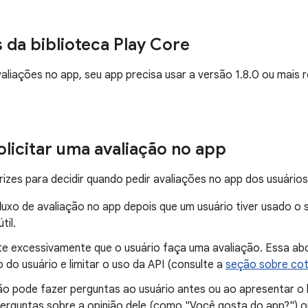
s da biblioteca Play Core
valiações no app, seu app precisa usar a versão 1.8.0 ou mais
licitar uma avaliação no app
trizes para decidir quando pedir avaliações no app dos usuários
luxo de avaliação no app depois que um usuário tiver usado o 
til.
ite excessivamente que o usuário faça uma avaliação. Essa ab
 do usuário e limitar o uso da API (consulte a
seção sobre co
ão pode fazer perguntas ao usuário antes ou ao apresentar o 
 perguntas sobre a opinião dele (como "Você gosta do app?") 