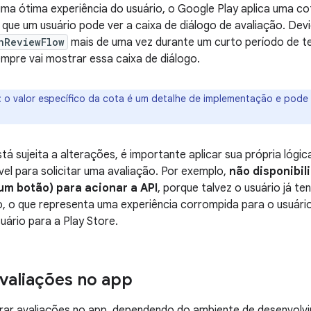
ma ótima experiência do usuário, o Google Play aplica uma co
que um usuário pode ver a caixa de diálogo de avaliação. Dev
hReviewFlow
mais de uma vez durante um curto período de 
pre vai mostrar essa caixa de diálogo.
:
o valor específico da cota é um detalhe de implementação e pode 
á sujeita a alterações, é importante aplicar sua própria lógi
l para solicitar uma avaliação. Por exemplo,
não disponibil
um botão) para acionar a API
, porque talvez o usuário já te
o, o que representa uma experiência corrompida para o usuári
uário para a Play Store.
avaliações no app
grar avaliações no app, dependendo do ambiente de desenvolv