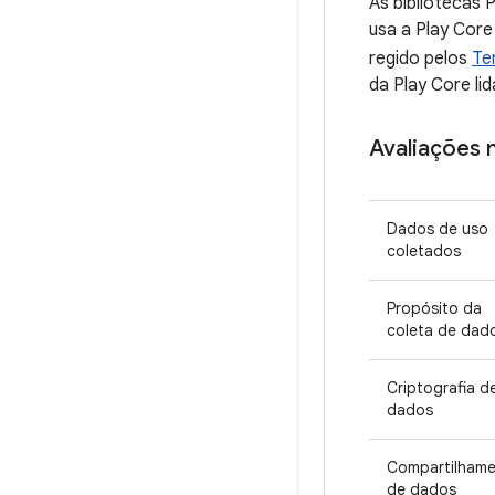
As bibliotecas 
usa a Play Core
regido pelos
Te
da Play Core li
Avaliações 
Dados de uso
coletados
Propósito da
coleta de dad
Criptografia d
dados
Compartilham
de dados