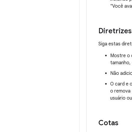
"Você aval
Diretrize
Siga estas dire
Mostre o c
tamanho, 
Não adici
O card e o
o remova 
usuário o
Cotas