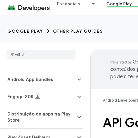
Essenciais
Google Play
GOOGLE PLAY
OTHER PLAY GUIDES
conteúdos p
podem ter e
Android App Bundles
Engage SDK
Android Developer
Distribuição de apps na Play
API G
Store
Play Asset Delivery