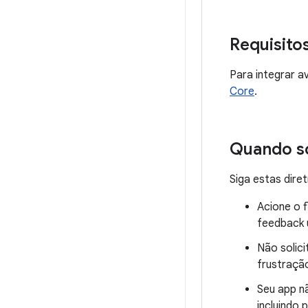
Requisito
Para integrar a
Core
.
Quando so
Siga estas dire
Acione o f
feedback ú
Não solic
frustração
Seu app n
incluindo