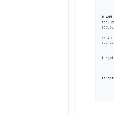
...

# Add 
includ
add_pl
// In 
add_li
      
target
      
target
      
      