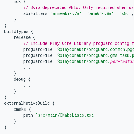
ndk
{
// Skip deprecated ABIs. Only required when us
abiFilters
'armeabi-v7a'
,
'arm64-v8a'
,
'x86'
,
}
}
buildTypes
{
release
{
// Include Play Core Library proguard config f
proguardFile
'$playcoreDir/proguard/common.pg
proguardFile
'$playcoreDir/proguard/gms_task.
proguardFile
'$playcoreDir/proguard/
per-featur
...
}
debug
{
...
}
}
externalNativeBuild
{
cmake
{
path
'src/main/CMakeLists.txt'
}
}