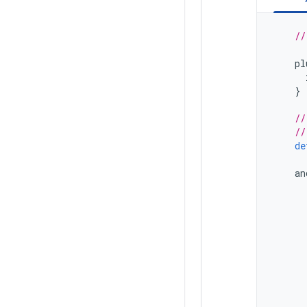
//
pl
}
//
//
de
an