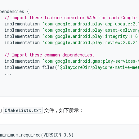
pendencies
{
// Import these feature-specific AARs for each Google
implementation
'com.google.android.play:app-update:2.
implementation
'com.google.android.play:asset-deliver
implementation
'com.google.android.play:integrity:1.6
implementation
'com.google.android.play:review:2.0.2'
// Import these common dependencies.
implementation
'com.google.android.gms:play-services-
implementation
files
(
"$playcoreDir/playcore-native-me
...
的
CMakeLists.txt
文件，如下所示：
minimum_required(VERSION 3.6)
