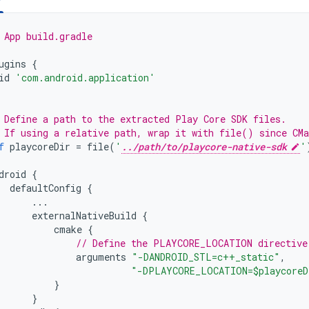
 App build.gradle
ugins
{
id
'com.android.application'
 Define a path to the extracted Play Core SDK files.
 If using a relative path, wrap it with file() since CMa
f
playcoreDir
=
file
(
'
../path/to/playcore-native-sdk
'
droid
{
defaultConfig
{
...
externalNativeBuild
{
cmake
{
// Define the PLAYCORE_LOCATION directive
arguments
"-DANDROID_STL=c++_static"
,
"-DPLAYCORE_LOCATION=$playcoreD
}
}