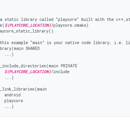
a static library called “playcore” built with the c++_st
e(
${PLAYCORE_LOCATION}
/playcore.cmake)

aycore_static_library()

this example “main” is your native code library, i.e. li
brary(main SHARED

  ...)

_include_directories(main PRIVATE

${PLAYCORE_LOCATION}
/include

  ...)

_link_libraries(main

  android

  playcore
