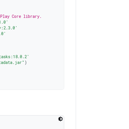
 Play Core library.
1.0'
y:2.3.0'
.0'
tasks:18.0.2'
tadata.jar"
)