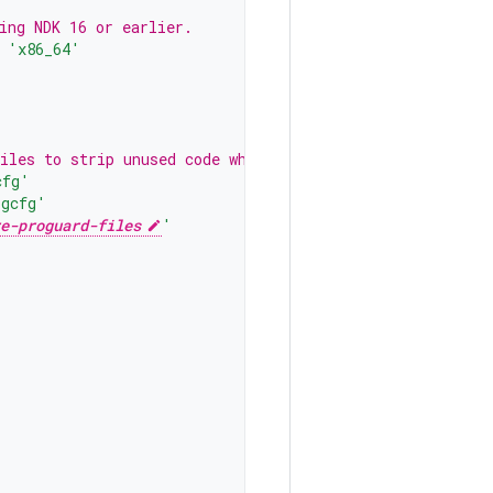
ing NDK 16 or earlier.
'x86_64'
iles to strip unused code while retaining the Java symb
cfg'
pgcfg'
e-proguard-files
'