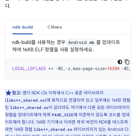
다.
ndk-build
CMake
ndk-build를 사용하는 경우
Android.mk
를 업데이트
하여 16KB ELF 정렬을 사용 설정하세요.
LOCAL_LDFLAGS
+=
-Wl,-z,max-page-size
=
16384
-Wl,-
참고:
앱이 NDK r26 이하에서 C++ 표준 라이브러리
(
)에 동적으로 연결되어 있고 일부에는 16KB 정렬
libc++_shared.so
된
이 없더라도 여기에서 다른 모든 라이브러리의
libc++_shared.so
정렬을 업데이트해야 하며
에 의존하지 않도록 코드를 업데
PAGE_SIZE
이트해야 합니다. 16KB 기기에서 이러한 하위 버전의 NDK를 테스트하
려면 16KB 정렬
라이브러리가 있는 Android CI
libc++_shared.so