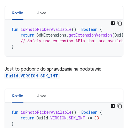
Kotlin
Java
fun
isPhotoPickerAvailable
():
Boolean
{
return
SdkExtensions
.
getExtensionVersion
(
Build
// Safely use extension APIs that are availabl
}
Jest to podobne do sprawdzania na podstawie
Build.VERSION.SDK_INT
:
Kotlin
Java
fun
isPhotoPickerAvailable
():
Boolean
{
return
Build
.
VERSION
.
SDK_INT
>=
33
}